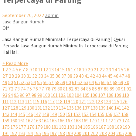
September 20, 2022
admin
Jasa Bangun Rumah
Off
Jasa Bangun Rumah Minimalis Terpercaya di Parung | Qyusi
Persada Jasa Bangun Rumah Minimalis Terpercaya di Parung –
Hai Hai...
+ Read More
1
2
3
4
5
6
7
8
9
10
11
12
13
14
15
16
17
18
19
20
21
22
23
24
25
26
27
28
29
30
31
32
33
34
35
36
37
38
39
40
41
42
43
44
45
46
47
48
49
50
51
52
53
54
55
56
57
58
59
60
61
62
63
64
65
66
67
68
69
70
71
72
73
74
75
76
77
78
79
80
81
82
83
84
85
86
87
88
89
90
91
92
93
94
95
96
97
98
99
100
101
102
103
104
105
106
107
108
109
110
111
112
113
114
115
116
117
118
119
120
121
122
123
124
125
126
127
128
129
130
131
132
133
134
135
136
137
138
139
140
141
142
143
144
145
146
147
148
149
150
151
152
153
154
155
156
157
158
159
160
161
162
163
164
165
166
167
168
169
170
171
172
173
174
175
176
177
178
179
180
181
182
183
184
185
186
187
188
189
190
191
192
193
194
195
196
197
198
199
200
201
202
203
204
205
206