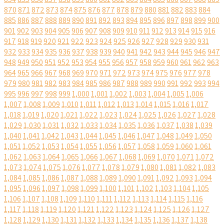
870
871
872
873
874
875
876
877
878
879
880
881
882
883
884
885
886
887
888
889
890
891
892
893
894
895
896
897
898
899
900
901
902
903
904
905
906
907
908
909
910
911
912
913
914
915
916
917
918
919
920
921
922
923
924
925
926
927
928
929
930
931
932
933
934
935
936
937
938
939
940
941
942
943
944
945
946
947
948
949
950
951
952
953
954
955
956
957
958
959
960
961
962
963
964
965
966
967
968
969
970
971
972
973
974
975
976
977
978
979
980
981
982
983
984
985
986
987
988
989
990
991
992
993
994
995
996
997
998
999
1,000
1,001
1,002
1,003
1,004
1,005
1,006
1,007
1,008
1,009
1,010
1,011
1,012
1,013
1,014
1,015
1,016
1,017
1,018
1,019
1,020
1,021
1,022
1,023
1,024
1,025
1,026
1,027
1,028
1,029
1,030
1,031
1,032
1,033
1,034
1,035
1,036
1,037
1,038
1,039
1,040
1,041
1,042
1,043
1,044
1,045
1,046
1,047
1,048
1,049
1,050
1,051
1,052
1,053
1,054
1,055
1,056
1,057
1,058
1,059
1,060
1,061
1,062
1,063
1,064
1,065
1,066
1,067
1,068
1,069
1,070
1,071
1,072
1,073
1,074
1,075
1,076
1,077
1,078
1,079
1,080
1,081
1,082
1,083
1,084
1,085
1,086
1,087
1,088
1,089
1,090
1,091
1,092
1,093
1,094
1,095
1,096
1,097
1,098
1,099
1,100
1,101
1,102
1,103
1,104
1,105
1,106
1,107
1,108
1,109
1,110
1,111
1,112
1,113
1,114
1,115
1,116
1,117
1,118
1,119
1,120
1,121
1,122
1,123
1,124
1,125
1,126
1,127
1,128
1,129
1,130
1,131
1,132
1,133
1,134
1,135
1,136
1,137
1,138