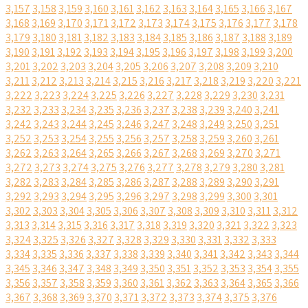
3,157
3,158
3,159
3,160
3,161
3,162
3,163
3,164
3,165
3,166
3,167
3,168
3,169
3,170
3,171
3,172
3,173
3,174
3,175
3,176
3,177
3,178
3,179
3,180
3,181
3,182
3,183
3,184
3,185
3,186
3,187
3,188
3,189
3,190
3,191
3,192
3,193
3,194
3,195
3,196
3,197
3,198
3,199
3,200
3,201
3,202
3,203
3,204
3,205
3,206
3,207
3,208
3,209
3,210
3,211
3,212
3,213
3,214
3,215
3,216
3,217
3,218
3,219
3,220
3,221
3,222
3,223
3,224
3,225
3,226
3,227
3,228
3,229
3,230
3,231
3,232
3,233
3,234
3,235
3,236
3,237
3,238
3,239
3,240
3,241
3,242
3,243
3,244
3,245
3,246
3,247
3,248
3,249
3,250
3,251
3,252
3,253
3,254
3,255
3,256
3,257
3,258
3,259
3,260
3,261
3,262
3,263
3,264
3,265
3,266
3,267
3,268
3,269
3,270
3,271
3,272
3,273
3,274
3,275
3,276
3,277
3,278
3,279
3,280
3,281
3,282
3,283
3,284
3,285
3,286
3,287
3,288
3,289
3,290
3,291
3,292
3,293
3,294
3,295
3,296
3,297
3,298
3,299
3,300
3,301
3,302
3,303
3,304
3,305
3,306
3,307
3,308
3,309
3,310
3,311
3,312
3,313
3,314
3,315
3,316
3,317
3,318
3,319
3,320
3,321
3,322
3,323
3,324
3,325
3,326
3,327
3,328
3,329
3,330
3,331
3,332
3,333
3,334
3,335
3,336
3,337
3,338
3,339
3,340
3,341
3,342
3,343
3,344
3,345
3,346
3,347
3,348
3,349
3,350
3,351
3,352
3,353
3,354
3,355
3,356
3,357
3,358
3,359
3,360
3,361
3,362
3,363
3,364
3,365
3,366
3,367
3,368
3,369
3,370
3,371
3,372
3,373
3,374
3,375
3,376