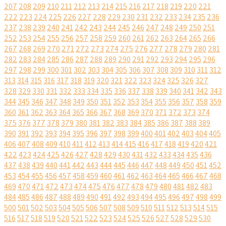
207
208
209
210
211
212
213
214
215
216
217
218
219
220
221
222
223
224
225
226
227
228
229
230
231
232
233
234
235
236
237
238
239
240
241
242
243
244
245
246
247
248
249
250
251
252
253
254
255
256
257
258
259
260
261
262
263
264
265
266
267
268
269
270
271
272
273
274
275
276
277
278
279
280
281
282
283
284
285
286
287
288
289
290
291
292
293
294
295
296
297
298
299
300
301
302
303
304
305
306
307
308
309
310
311
312
313
314
315
316
317
318
319
320
321
322
323
324
325
326
327
328
329
330
331
332
333
334
335
336
337
338
339
340
341
342
343
344
345
346
347
348
349
350
351
352
353
354
355
356
357
358
359
360
361
362
363
364
365
366
367
368
369
370
371
372
373
374
375
376
377
378
379
380
381
382
383
384
385
386
387
388
389
390
391
392
393
394
395
396
397
398
399
400
401
402
403
404
405
406
407
408
409
410
411
412
413
414
415
416
417
418
419
420
421
422
423
424
425
426
427
428
429
430
431
432
433
434
435
436
437
438
439
440
441
442
443
444
445
446
447
448
449
450
451
452
453
454
455
456
457
458
459
460
461
462
463
464
465
466
467
468
469
470
471
472
473
474
475
476
477
478
479
480
481
482
483
484
485
486
487
488
489
490
491
492
493
494
495
496
497
498
499
500
501
502
503
504
505
506
507
508
509
510
511
512
513
514
515
516
517
518
519
520
521
522
523
524
525
526
527
528
529
530