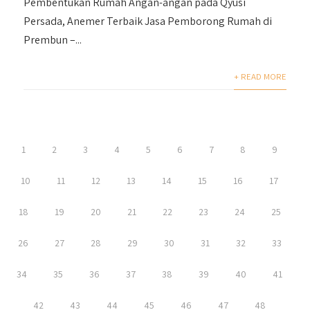
Pembentukan Rumah Angan-angan pada Qyusi
Persada, Anemer Terbaik Jasa Pemborong Rumah di
Prembun –...
+ READ MORE
1
2
3
4
5
6
7
8
9
10
11
12
13
14
15
16
17
18
19
20
21
22
23
24
25
26
27
28
29
30
31
32
33
34
35
36
37
38
39
40
41
42
43
44
45
46
47
48