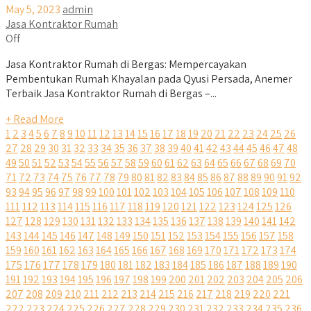
May 5, 2023
admin
Jasa Kontraktor Rumah
Off
Jasa Kontraktor Rumah di Bergas: Mempercayakan
Pembentukan Rumah Khayalan pada Qyusi Persada, Anemer
Terbaik Jasa Kontraktor Rumah di Bergas –...
+ Read More
1
2
3
4
5
6
7
8
9
10
11
12
13
14
15
16
17
18
19
20
21
22
23
24
25
26
27
28
29
30
31
32
33
34
35
36
37
38
39
40
41
42
43
44
45
46
47
48
49
50
51
52
53
54
55
56
57
58
59
60
61
62
63
64
65
66
67
68
69
70
71
72
73
74
75
76
77
78
79
80
81
82
83
84
85
86
87
88
89
90
91
92
93
94
95
96
97
98
99
100
101
102
103
104
105
106
107
108
109
110
111
112
113
114
115
116
117
118
119
120
121
122
123
124
125
126
127
128
129
130
131
132
133
134
135
136
137
138
139
140
141
142
143
144
145
146
147
148
149
150
151
152
153
154
155
156
157
158
159
160
161
162
163
164
165
166
167
168
169
170
171
172
173
174
175
176
177
178
179
180
181
182
183
184
185
186
187
188
189
190
191
192
193
194
195
196
197
198
199
200
201
202
203
204
205
206
207
208
209
210
211
212
213
214
215
216
217
218
219
220
221
222
223
224
225
226
227
228
229
230
231
232
233
234
235
236