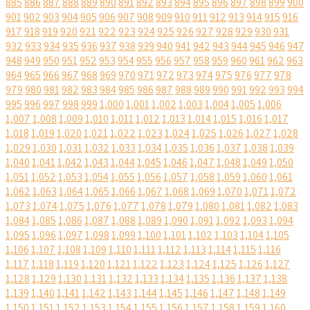
885
886
887
888
889
890
891
892
893
894
895
896
897
898
899
900
901
902
903
904
905
906
907
908
909
910
911
912
913
914
915
916
917
918
919
920
921
922
923
924
925
926
927
928
929
930
931
932
933
934
935
936
937
938
939
940
941
942
943
944
945
946
947
948
949
950
951
952
953
954
955
956
957
958
959
960
961
962
963
964
965
966
967
968
969
970
971
972
973
974
975
976
977
978
979
980
981
982
983
984
985
986
987
988
989
990
991
992
993
994
995
996
997
998
999
1,000
1,001
1,002
1,003
1,004
1,005
1,006
1,007
1,008
1,009
1,010
1,011
1,012
1,013
1,014
1,015
1,016
1,017
1,018
1,019
1,020
1,021
1,022
1,023
1,024
1,025
1,026
1,027
1,028
1,029
1,030
1,031
1,032
1,033
1,034
1,035
1,036
1,037
1,038
1,039
1,040
1,041
1,042
1,043
1,044
1,045
1,046
1,047
1,048
1,049
1,050
1,051
1,052
1,053
1,054
1,055
1,056
1,057
1,058
1,059
1,060
1,061
1,062
1,063
1,064
1,065
1,066
1,067
1,068
1,069
1,070
1,071
1,072
1,073
1,074
1,075
1,076
1,077
1,078
1,079
1,080
1,081
1,082
1,083
1,084
1,085
1,086
1,087
1,088
1,089
1,090
1,091
1,092
1,093
1,094
1,095
1,096
1,097
1,098
1,099
1,100
1,101
1,102
1,103
1,104
1,105
1,106
1,107
1,108
1,109
1,110
1,111
1,112
1,113
1,114
1,115
1,116
1,117
1,118
1,119
1,120
1,121
1,122
1,123
1,124
1,125
1,126
1,127
1,128
1,129
1,130
1,131
1,132
1,133
1,134
1,135
1,136
1,137
1,138
1,139
1,140
1,141
1,142
1,143
1,144
1,145
1,146
1,147
1,148
1,149
1,150
1,151
1,152
1,153
1,154
1,155
1,156
1,157
1,158
1,159
1,160