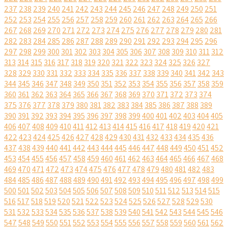
237
238
239
240
241
242
243
244
245
246
247
248
249
250
251
252
253
254
255
256
257
258
259
260
261
262
263
264
265
266
267
268
269
270
271
272
273
274
275
276
277
278
279
280
281
282
283
284
285
286
287
288
289
290
291
292
293
294
295
296
297
298
299
300
301
302
303
304
305
306
307
308
309
310
311
312
313
314
315
316
317
318
319
320
321
322
323
324
325
326
327
328
329
330
331
332
333
334
335
336
337
338
339
340
341
342
343
344
345
346
347
348
349
350
351
352
353
354
355
356
357
358
359
360
361
362
363
364
365
366
367
368
369
370
371
372
373
374
375
376
377
378
379
380
381
382
383
384
385
386
387
388
389
390
391
392
393
394
395
396
397
398
399
400
401
402
403
404
405
406
407
408
409
410
411
412
413
414
415
416
417
418
419
420
421
422
423
424
425
426
427
428
429
430
431
432
433
434
435
436
437
438
439
440
441
442
443
444
445
446
447
448
449
450
451
452
453
454
455
456
457
458
459
460
461
462
463
464
465
466
467
468
469
470
471
472
473
474
475
476
477
478
479
480
481
482
483
484
485
486
487
488
489
490
491
492
493
494
495
496
497
498
499
500
501
502
503
504
505
506
507
508
509
510
511
512
513
514
515
516
517
518
519
520
521
522
523
524
525
526
527
528
529
530
531
532
533
534
535
536
537
538
539
540
541
542
543
544
545
546
547
548
549
550
551
552
553
554
555
556
557
558
559
560
561
562