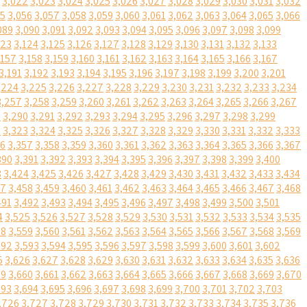
3,022
3,023
3,024
3,025
3,026
3,027
3,028
3,029
3,030
3,031
3,032
55
3,056
3,057
3,058
3,059
3,060
3,061
3,062
3,063
3,064
3,065
3,066
089
3,090
3,091
3,092
3,093
3,094
3,095
3,096
3,097
3,098
3,099
123
3,124
3,125
3,126
3,127
3,128
3,129
3,130
3,131
3,132
3,133
,157
3,158
3,159
3,160
3,161
3,162
3,163
3,164
3,165
3,166
3,167
3,191
3,192
3,193
3,194
3,195
3,196
3,197
3,198
3,199
3,200
3,201
,224
3,225
3,226
3,227
3,228
3,229
3,230
3,231
3,232
3,233
3,234
3,257
3,258
3,259
3,260
3,261
3,262
3,263
3,264
3,265
3,266
3,267
9
3,290
3,291
3,292
3,293
3,294
3,295
3,296
3,297
3,298
3,299
2
3,323
3,324
3,325
3,326
3,327
3,328
3,329
3,330
3,331
3,332
3,333
56
3,357
3,358
3,359
3,360
3,361
3,362
3,363
3,364
3,365
3,366
3,367
390
3,391
3,392
3,393
3,394
3,395
3,396
3,397
3,398
3,399
3,400
3
3,424
3,425
3,426
3,427
3,428
3,429
3,430
3,431
3,432
3,433
3,434
57
3,458
3,459
3,460
3,461
3,462
3,463
3,464
3,465
3,466
3,467
3,468
491
3,492
3,493
3,494
3,495
3,496
3,497
3,498
3,499
3,500
3,501
4
3,525
3,526
3,527
3,528
3,529
3,530
3,531
3,532
3,533
3,534
3,535
58
3,559
3,560
3,561
3,562
3,563
3,564
3,565
3,566
3,567
3,568
3,569
592
3,593
3,594
3,595
3,596
3,597
3,598
3,599
3,600
3,601
3,602
5
3,626
3,627
3,628
3,629
3,630
3,631
3,632
3,633
3,634
3,635
3,636
59
3,660
3,661
3,662
3,663
3,664
3,665
3,666
3,667
3,668
3,669
3,670
693
3,694
3,695
3,696
3,697
3,698
3,699
3,700
3,701
3,702
3,703
,726
3,727
3,728
3,729
3,730
3,731
3,732
3,733
3,734
3,735
3,736