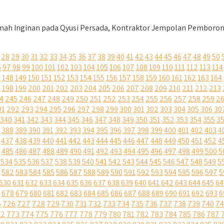
h Inginan pada Qyusi Persada, Kontraktor Jempolan Pemborong
28
29
30
31
32
33
34
35
36
37
38
39
40
41
42
43
44
45
46
47
48
49
50
6
97
98
99
100
101
102
103
104
105
106
107
108
109
110
111
112
113
114
7
148
149
150
151
152
153
154
155
156
157
158
159
160
161
162
163
164
7
198
199
200
201
202
203
204
205
206
207
208
209
210
211
212
213
4
245
246
247
248
249
250
251
252
253
254
255
256
257
258
259
2
91
292
293
294
295
296
297
298
299
300
301
302
303
304
305
306
30
340
341
342
343
344
345
346
347
348
349
350
351
352
353
354
355
3
388
389
390
391
392
393
394
395
396
397
398
399
400
401
402
403
4
437
438
439
440
441
442
443
444
445
446
447
448
449
450
451
452
4
485
486
487
488
489
490
491
492
493
494
495
496
497
498
499
500
5
534
535
536
537
538
539
540
541
542
543
544
545
546
547
548
549
5
582
583
584
585
586
587
588
589
590
591
592
593
594
595
596
597
5
630
631
632
633
634
635
636
637
638
639
640
641
642
643
644
645
64
678
679
680
681
682
683
684
685
686
687
688
689
690
691
692
693
6
5
726
727
728
729
730
731
732
733
734
735
736
737
738
739
740
74
72
773
774
775
776
777
778
779
780
781
782
783
784
785
786
787