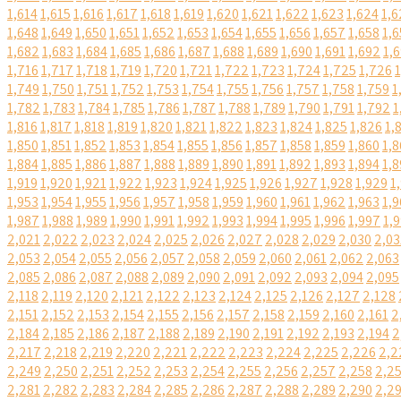
1,614
1,615
1,616
1,617
1,618
1,619
1,620
1,621
1,622
1,623
1,624
1,6
1,648
1,649
1,650
1,651
1,652
1,653
1,654
1,655
1,656
1,657
1,658
1,6
1,682
1,683
1,684
1,685
1,686
1,687
1,688
1,689
1,690
1,691
1,692
1,
1,716
1,717
1,718
1,719
1,720
1,721
1,722
1,723
1,724
1,725
1,726
1,749
1,750
1,751
1,752
1,753
1,754
1,755
1,756
1,757
1,758
1,759
1
1,782
1,783
1,784
1,785
1,786
1,787
1,788
1,789
1,790
1,791
1,792
1
1,816
1,817
1,818
1,819
1,820
1,821
1,822
1,823
1,824
1,825
1,826
1,
1,850
1,851
1,852
1,853
1,854
1,855
1,856
1,857
1,858
1,859
1,860
1,8
1,884
1,885
1,886
1,887
1,888
1,889
1,890
1,891
1,892
1,893
1,894
1,8
1,919
1,920
1,921
1,922
1,923
1,924
1,925
1,926
1,927
1,928
1,929
1
1,953
1,954
1,955
1,956
1,957
1,958
1,959
1,960
1,961
1,962
1,963
1,9
1,987
1,988
1,989
1,990
1,991
1,992
1,993
1,994
1,995
1,996
1,997
1,
2,021
2,022
2,023
2,024
2,025
2,026
2,027
2,028
2,029
2,030
2,03
2,053
2,054
2,055
2,056
2,057
2,058
2,059
2,060
2,061
2,062
2,063
2,085
2,086
2,087
2,088
2,089
2,090
2,091
2,092
2,093
2,094
2,095
2,118
2,119
2,120
2,121
2,122
2,123
2,124
2,125
2,126
2,127
2,128
2,151
2,152
2,153
2,154
2,155
2,156
2,157
2,158
2,159
2,160
2,161
2
2,184
2,185
2,186
2,187
2,188
2,189
2,190
2,191
2,192
2,193
2,194
2
2,217
2,218
2,219
2,220
2,221
2,222
2,223
2,224
2,225
2,226
2,2
2,249
2,250
2,251
2,252
2,253
2,254
2,255
2,256
2,257
2,258
2,2
2,281
2,282
2,283
2,284
2,285
2,286
2,287
2,288
2,289
2,290
2,2