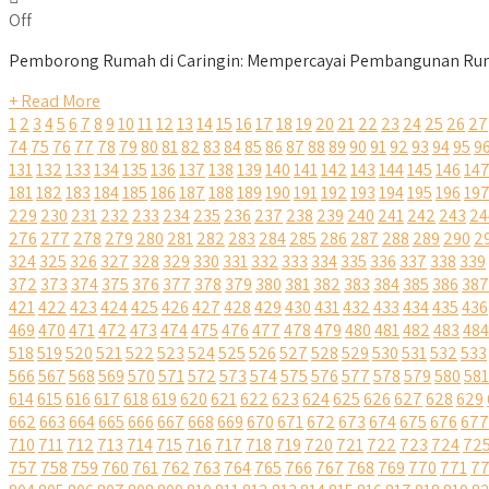
Off
Pemborong Rumah di Caringin: Mempercayai Pembangunan Ruma
+ Read More
1
2
3
4
5
6
7
8
9
10
11
12
13
14
15
16
17
18
19
20
21
22
23
24
25
26
27
74
75
76
77
78
79
80
81
82
83
84
85
86
87
88
89
90
91
92
93
94
95
9
131
132
133
134
135
136
137
138
139
140
141
142
143
144
145
146
14
181
182
183
184
185
186
187
188
189
190
191
192
193
194
195
196
19
229
230
231
232
233
234
235
236
237
238
239
240
241
242
243
24
276
277
278
279
280
281
282
283
284
285
286
287
288
289
290
2
324
325
326
327
328
329
330
331
332
333
334
335
336
337
338
339
372
373
374
375
376
377
378
379
380
381
382
383
384
385
386
387
421
422
423
424
425
426
427
428
429
430
431
432
433
434
435
436
469
470
471
472
473
474
475
476
477
478
479
480
481
482
483
484
518
519
520
521
522
523
524
525
526
527
528
529
530
531
532
533
566
567
568
569
570
571
572
573
574
575
576
577
578
579
580
581
614
615
616
617
618
619
620
621
622
623
624
625
626
627
628
629
662
663
664
665
666
667
668
669
670
671
672
673
674
675
676
677
710
711
712
713
714
715
716
717
718
719
720
721
722
723
724
72
757
758
759
760
761
762
763
764
765
766
767
768
769
770
771
7