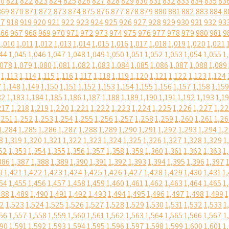
20
821
822
823
824
825
826
827
828
829
830
831
832
833
834
835
83
869
870
871
872
873
874
875
876
877
878
879
880
881
882
883
884
8
17
918
919
920
921
922
923
924
925
926
927
928
929
930
931
932
93
966
967
968
969
970
971
972
973
974
975
976
977
978
979
980
981
9
1,010
1,011
1,012
1,013
1,014
1,015
1,016
1,017
1,018
1,019
1,020
1,021
44
1,045
1,046
1,047
1,048
1,049
1,050
1,051
1,052
1,053
1,054
1,055
1
,078
1,079
1,080
1,081
1,082
1,083
1,084
1,085
1,086
1,087
1,088
1,089
1,113
1,114
1,115
1,116
1,117
1,118
1,119
1,120
1,121
1,122
1,123
1,124
7
1,148
1,149
1,150
1,151
1,152
1,153
1,154
1,155
1,156
1,157
1,158
1,159
82
1,183
1,184
1,185
1,186
1,187
1,188
1,189
1,190
1,191
1,192
1,193
1,1
217
1,218
1,219
1,220
1,221
1,222
1,223
1,224
1,225
1,226
1,227
1,2
,251
1,252
1,253
1,254
1,255
1,256
1,257
1,258
1,259
1,260
1,261
1,2
1,284
1,285
1,286
1,287
1,288
1,289
1,290
1,291
1,292
1,293
1,294
1,
8
1,319
1,320
1,321
1,322
1,323
1,324
1,325
1,326
1,327
1,328
1,329
1
52
1,353
1,354
1,355
1,356
1,357
1,358
1,359
1,360
1,361
1,362
1,363
1
386
1,387
1,388
1,389
1,390
1,391
1,392
1,393
1,394
1,395
1,396
1,397
0
1,421
1,422
1,423
1,424
1,425
1,426
1,427
1,428
1,429
1,430
1,431
1
54
1,455
1,456
1,457
1,458
1,459
1,460
1,461
1,462
1,463
1,464
1,465
1
488
1,489
1,490
1,491
1,492
1,493
1,494
1,495
1,496
1,497
1,498
1,499
1
22
1,523
1,524
1,525
1,526
1,527
1,528
1,529
1,530
1,531
1,532
1,533
1
56
1,557
1,558
1,559
1,560
1,561
1,562
1,563
1,564
1,565
1,566
1,567
1
590
1,591
1,592
1,593
1,594
1,595
1,596
1,597
1,598
1,599
1,600
1,601
1