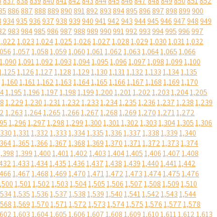
6
837
838
839
840
841
842
843
844
845
846
847
848
849
850
851
852
85
886
887
888
889
890
891
892
893
894
895
896
897
898
899
900
3
934
935
936
937
938
939
940
941
942
943
944
945
946
947
948
949
82
983
984
985
986
987
988
989
990
991
992
993
994
995
996
997
1,022
1,023
1,024
1,025
1,026
1,027
1,028
1,029
1,030
1,031
1,032
,056
1,057
1,058
1,059
1,060
1,061
1,062
1,063
1,064
1,065
1,066
1,090
1,091
1,092
1,093
1,094
1,095
1,096
1,097
1,098
1,099
1,100
1,125
1,126
1,127
1,128
1,129
1,130
1,131
1,132
1,133
1,134
1,135
1,160
1,161
1,162
1,163
1,164
1,165
1,166
1,167
1,168
1,169
1,170
94
1,195
1,196
1,197
1,198
1,199
1,200
1,201
1,202
1,203
1,204
1,205
28
1,229
1,230
1,231
1,232
1,233
1,234
1,235
1,236
1,237
1,238
1,239
62
1,263
1,264
1,265
1,266
1,267
1,268
1,269
1,270
1,271
1,272
295
1,296
1,297
1,298
1,299
1,300
1,301
1,302
1,303
1,304
1,305
1,306
,330
1,331
1,332
1,333
1,334
1,335
1,336
1,337
1,338
1,339
1,340
,364
1,365
1,366
1,367
1,368
1,369
1,370
1,371
1,372
1,373
1,374
1,398
1,399
1,400
1,401
1,402
1,403
1,404
1,405
1,406
1,407
1,408
,432
1,433
1,434
1,435
1,436
1,437
1,438
1,439
1,440
1,441
1,442
,466
1,467
1,468
1,469
1,470
1,471
1,472
1,473
1,474
1,475
1,476
,500
1,501
1,502
1,503
1,504
1,505
1,506
1,507
1,508
1,509
1,510
,534
1,535
1,536
1,537
1,538
1,539
1,540
1,541
1,542
1,543
1,544
,568
1,569
1,570
1,571
1,572
1,573
1,574
1,575
1,576
1,577
1,578
,602
1,603
1,604
1,605
1,606
1,607
1,608
1,609
1,610
1,611
1,612
1,613