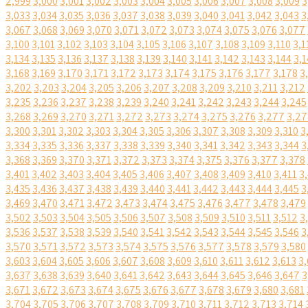
2,999
3,000
3,001
3,002
3,003
3,004
3,005
3,006
3,007
3,008
3,009
3
3,033
3,034
3,035
3,036
3,037
3,038
3,039
3,040
3,041
3,042
3,043
3
3,067
3,068
3,069
3,070
3,071
3,072
3,073
3,074
3,075
3,076
3,077
3,100
3,101
3,102
3,103
3,104
3,105
3,106
3,107
3,108
3,109
3,110
3,1
3,134
3,135
3,136
3,137
3,138
3,139
3,140
3,141
3,142
3,143
3,144
3,1
3,168
3,169
3,170
3,171
3,172
3,173
3,174
3,175
3,176
3,177
3,178
3
3,202
3,203
3,204
3,205
3,206
3,207
3,208
3,209
3,210
3,211
3,212
3,235
3,236
3,237
3,238
3,239
3,240
3,241
3,242
3,243
3,244
3,245
3,268
3,269
3,270
3,271
3,272
3,273
3,274
3,275
3,276
3,277
3,27
3,300
3,301
3,302
3,303
3,304
3,305
3,306
3,307
3,308
3,309
3,310
3
3,334
3,335
3,336
3,337
3,338
3,339
3,340
3,341
3,342
3,343
3,344
3
3,368
3,369
3,370
3,371
3,372
3,373
3,374
3,375
3,376
3,377
3,378
3,401
3,402
3,403
3,404
3,405
3,406
3,407
3,408
3,409
3,410
3,411
3
3,435
3,436
3,437
3,438
3,439
3,440
3,441
3,442
3,443
3,444
3,445
3
3,469
3,470
3,471
3,472
3,473
3,474
3,475
3,476
3,477
3,478
3,479
3,502
3,503
3,504
3,505
3,506
3,507
3,508
3,509
3,510
3,511
3,512
3
3,536
3,537
3,538
3,539
3,540
3,541
3,542
3,543
3,544
3,545
3,546
3
3,570
3,571
3,572
3,573
3,574
3,575
3,576
3,577
3,578
3,579
3,580
3,603
3,604
3,605
3,606
3,607
3,608
3,609
3,610
3,611
3,612
3,613
3,
3,637
3,638
3,639
3,640
3,641
3,642
3,643
3,644
3,645
3,646
3,647
3
3,671
3,672
3,673
3,674
3,675
3,676
3,677
3,678
3,679
3,680
3,681
3,704
3,705
3,706
3,707
3,708
3,709
3,710
3,711
3,712
3,713
3,714