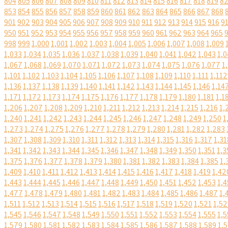
804
805
806
807
808
809
810
811
812
813
814
815
816
817
818
819
8
853
854
855
856
857
858
859
860
861
862
863
864
865
866
867
868
901
902
903
904
905
906
907
908
909
910
911
912
913
914
915
916
9
950
951
952
953
954
955
956
957
958
959
960
961
962
963
964
965
998
999
1,000
1,001
1,002
1,003
1,004
1,005
1,006
1,007
1,008
1,009
1,033
1,034
1,035
1,036
1,037
1,038
1,039
1,040
1,041
1,042
1,043
1,0
1,067
1,068
1,069
1,070
1,071
1,072
1,073
1,074
1,075
1,076
1,077
1
1,101
1,102
1,103
1,104
1,105
1,106
1,107
1,108
1,109
1,110
1,111
1,112
1,136
1,137
1,138
1,139
1,140
1,141
1,142
1,143
1,144
1,145
1,146
1,14
1,171
1,172
1,173
1,174
1,175
1,176
1,177
1,178
1,179
1,180
1,181
1,1
1,206
1,207
1,208
1,209
1,210
1,211
1,212
1,213
1,214
1,215
1,216
1,
1,240
1,241
1,242
1,243
1,244
1,245
1,246
1,247
1,248
1,249
1,250
1
1,273
1,274
1,275
1,276
1,277
1,278
1,279
1,280
1,281
1,282
1,283
1,307
1,308
1,309
1,310
1,311
1,312
1,313
1,314
1,315
1,316
1,317
1,31
1,341
1,342
1,343
1,344
1,345
1,346
1,347
1,348
1,349
1,350
1,351
1,3
1,375
1,376
1,377
1,378
1,379
1,380
1,381
1,382
1,383
1,384
1,385
1,
1,409
1,410
1,411
1,412
1,413
1,414
1,415
1,416
1,417
1,418
1,419
1,42
1,443
1,444
1,445
1,446
1,447
1,448
1,449
1,450
1,451
1,452
1,453
1,4
1,477
1,478
1,479
1,480
1,481
1,482
1,483
1,484
1,485
1,486
1,487
1,
1,511
1,512
1,513
1,514
1,515
1,516
1,517
1,518
1,519
1,520
1,521
1,5
1,545
1,546
1,547
1,548
1,549
1,550
1,551
1,552
1,553
1,554
1,555
1,5
1,579
1,580
1,581
1,582
1,583
1,584
1,585
1,586
1,587
1,588
1,589
1,