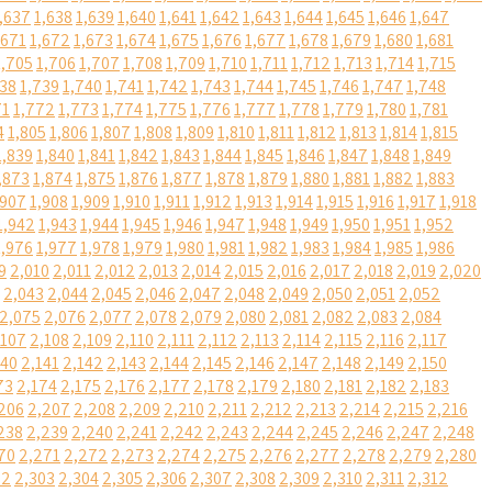
,637
1,638
1,639
1,640
1,641
1,642
1,643
1,644
1,645
1,646
1,647
,671
1,672
1,673
1,674
1,675
1,676
1,677
1,678
1,679
1,680
1,681
1,705
1,706
1,707
1,708
1,709
1,710
1,711
1,712
1,713
1,714
1,715
738
1,739
1,740
1,741
1,742
1,743
1,744
1,745
1,746
1,747
1,748
71
1,772
1,773
1,774
1,775
1,776
1,777
1,778
1,779
1,780
1,781
4
1,805
1,806
1,807
1,808
1,809
1,810
1,811
1,812
1,813
1,814
1,815
1,839
1,840
1,841
1,842
1,843
1,844
1,845
1,846
1,847
1,848
1,849
,873
1,874
1,875
1,876
1,877
1,878
1,879
1,880
1,881
1,882
1,883
,907
1,908
1,909
1,910
1,911
1,912
1,913
1,914
1,915
1,916
1,917
1,918
1,942
1,943
1,944
1,945
1,946
1,947
1,948
1,949
1,950
1,951
1,952
1,976
1,977
1,978
1,979
1,980
1,981
1,982
1,983
1,984
1,985
1,986
9
2,010
2,011
2,012
2,013
2,014
2,015
2,016
2,017
2,018
2,019
2,020
2,043
2,044
2,045
2,046
2,047
2,048
2,049
2,050
2,051
2,052
2,075
2,076
2,077
2,078
2,079
2,080
2,081
2,082
2,083
2,084
,107
2,108
2,109
2,110
2,111
2,112
2,113
2,114
2,115
2,116
2,117
140
2,141
2,142
2,143
2,144
2,145
2,146
2,147
2,148
2,149
2,150
73
2,174
2,175
2,176
2,177
2,178
2,179
2,180
2,181
2,182
2,183
206
2,207
2,208
2,209
2,210
2,211
2,212
2,213
2,214
2,215
2,216
238
2,239
2,240
2,241
2,242
2,243
2,244
2,245
2,246
2,247
2,248
70
2,271
2,272
2,273
2,274
2,275
2,276
2,277
2,278
2,279
2,280
02
2,303
2,304
2,305
2,306
2,307
2,308
2,309
2,310
2,311
2,312