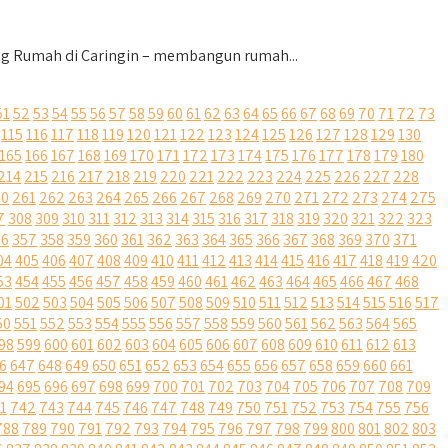
 Rumah di Caringin – membangun rumah...
51
52
53
54
55
56
57
58
59
60
61
62
63
64
65
66
67
68
69
70
71
72
73
115
116
117
118
119
120
121
122
123
124
125
126
127
128
129
130
165
166
167
168
169
170
171
172
173
174
175
176
177
178
179
180
214
215
216
217
218
219
220
221
222
223
224
225
226
227
228
60
261
262
263
264
265
266
267
268
269
270
271
272
273
274
275
7
308
309
310
311
312
313
314
315
316
317
318
319
320
321
322
323
56
357
358
359
360
361
362
363
364
365
366
367
368
369
370
371
04
405
406
407
408
409
410
411
412
413
414
415
416
417
418
419
420
53
454
455
456
457
458
459
460
461
462
463
464
465
466
467
468
01
502
503
504
505
506
507
508
509
510
511
512
513
514
515
516
517
50
551
552
553
554
555
556
557
558
559
560
561
562
563
564
565
98
599
600
601
602
603
604
605
606
607
608
609
610
611
612
613
6
647
648
649
650
651
652
653
654
655
656
657
658
659
660
661
94
695
696
697
698
699
700
701
702
703
704
705
706
707
708
709
1
742
743
744
745
746
747
748
749
750
751
752
753
754
755
756
788
789
790
791
792
793
794
795
796
797
798
799
800
801
802
803