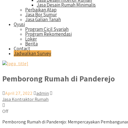
Jasa Desain Interior Rumah
Jasa Desain Rumah Minimalis
Perbaikan Atap
Jasa Bor Sumur
Jasa Galian Tanah
Qyusi
Program Cicil Syariah
Program Rekomendasi
Loker
Berita
Contact
Jadwalkan Survey
Pemborong Rumah di Panderejo
April 27, 2022
admin
Jasa Kontraktor Rumah
Off
Pemborong Rumah di Panderejo: Mempercayakan Pembangunan R