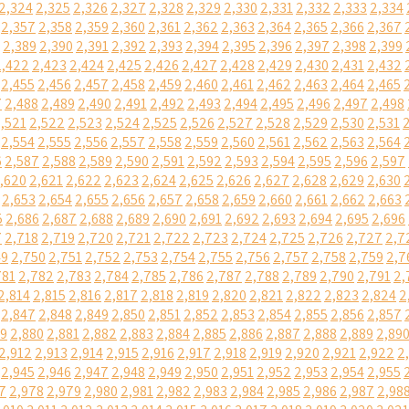
2,324
2,325
2,326
2,327
2,328
2,329
2,330
2,331
2,332
2,333
2,334
2,357
2,358
2,359
2,360
2,361
2,362
2,363
2,364
2,365
2,366
2,367
2,389
2,390
2,391
2,392
2,393
2,394
2,395
2,396
2,397
2,398
2,399
2,422
2,423
2,424
2,425
2,426
2,427
2,428
2,429
2,430
2,431
2,432
2,455
2,456
2,457
2,458
2,459
2,460
2,461
2,462
2,463
2,464
2,465
7
2,488
2,489
2,490
2,491
2,492
2,493
2,494
2,495
2,496
2,497
2,498
,521
2,522
2,523
2,524
2,525
2,526
2,527
2,528
2,529
2,530
2,531
2,554
2,555
2,556
2,557
2,558
2,559
2,560
2,561
2,562
2,563
2,564
6
2,587
2,588
2,589
2,590
2,591
2,592
2,593
2,594
2,595
2,596
2,597
,620
2,621
2,622
2,623
2,624
2,625
2,626
2,627
2,628
2,629
2,630
2,653
2,654
2,655
2,656
2,657
2,658
2,659
2,660
2,661
2,662
2,663
5
2,686
2,687
2,688
2,689
2,690
2,691
2,692
2,693
2,694
2,695
2,696
7
2,718
2,719
2,720
2,721
2,722
2,723
2,724
2,725
2,726
2,727
2,7
49
2,750
2,751
2,752
2,753
2,754
2,755
2,756
2,757
2,758
2,759
2,7
781
2,782
2,783
2,784
2,785
2,786
2,787
2,788
2,789
2,790
2,791
2,
2,814
2,815
2,816
2,817
2,818
2,819
2,820
2,821
2,822
2,823
2,824
2
2,847
2,848
2,849
2,850
2,851
2,852
2,853
2,854
2,855
2,856
2,857
79
2,880
2,881
2,882
2,883
2,884
2,885
2,886
2,887
2,888
2,889
2,89
2,912
2,913
2,914
2,915
2,916
2,917
2,918
2,919
2,920
2,921
2,922
2
2,945
2,946
2,947
2,948
2,949
2,950
2,951
2,952
2,953
2,954
2,955
7
2,978
2,979
2,980
2,981
2,982
2,983
2,984
2,985
2,986
2,987
2,98