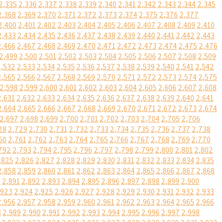
2,335
2,336
2,337
2,338
2,339
2,340
2,341
2,342
2,343
2,344
2,345
2,368
2,369
2,370
2,371
2,372
2,373
2,374
2,375
2,376
2,377
2,400
2,401
2,402
2,403
2,404
2,405
2,406
2,407
2,408
2,409
2,410
2,433
2,434
2,435
2,436
2,437
2,438
2,439
2,440
2,441
2,442
2,443
2,466
2,467
2,468
2,469
2,470
2,471
2,472
2,473
2,474
2,475
2,476
2,499
2,500
2,501
2,502
2,503
2,504
2,505
2,506
2,507
2,508
2,509
2,532
2,533
2,534
2,535
2,536
2,537
2,538
2,539
2,540
2,541
2,542
2,565
2,566
2,567
2,568
2,569
2,570
2,571
2,572
2,573
2,574
2,575
2,598
2,599
2,600
2,601
2,602
2,603
2,604
2,605
2,606
2,607
2,608
2,631
2,632
2,633
2,634
2,635
2,636
2,637
2,638
2,639
2,640
2,641
2,664
2,665
2,666
2,667
2,668
2,669
2,670
2,671
2,672
2,673
2,674
2,697
2,698
2,699
2,700
2,701
2,702
2,703
2,704
2,705
2,706
28
2,729
2,730
2,731
2,732
2,733
2,734
2,735
2,736
2,737
2,738
60
2,761
2,762
2,763
2,764
2,765
2,766
2,767
2,768
2,769
2,770
792
2,793
2,794
2,795
2,796
2,797
2,798
2,799
2,800
2,801
2,802
,825
2,826
2,827
2,828
2,829
2,830
2,831
2,832
2,833
2,834
2,835
2,858
2,859
2,860
2,861
2,862
2,863
2,864
2,865
2,866
2,867
2,868
0
2,891
2,892
2,893
2,894
2,895
2,896
2,897
2,898
2,899
2,900
,923
2,924
2,925
2,926
2,927
2,928
2,929
2,930
2,931
2,932
2,933
2,956
2,957
2,958
2,959
2,960
2,961
2,962
2,963
2,964
2,965
2,966
8
2,989
2,990
2,991
2,992
2,993
2,994
2,995
2,996
2,997
2,998