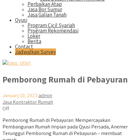
Perbaikan Atap
Jasa Bor Sumur
Jasa Galian Tanah
Qyusi
Program Cicil Syariah
Program Rekomendasi
Loker
Berita
Contact
Jadwalkan Survey
Pemborong Rumah di Pebayuran
January 10, 2023
admin
Jasa Kontraktor Rumah
Off
Pemborong Rumah di Pebayuran: Mempercayakan
Pembangunan Rumah Impian pada Qyusi Persada, Anemer
Terunggul Pemborong Rumah di Pebayuran – membuat
rumah...