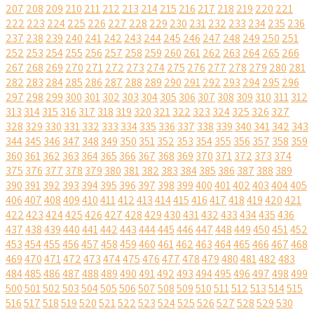
207
208
209
210
211
212
213
214
215
216
217
218
219
220
221
222
223
224
225
226
227
228
229
230
231
232
233
234
235
236
237
238
239
240
241
242
243
244
245
246
247
248
249
250
251
252
253
254
255
256
257
258
259
260
261
262
263
264
265
266
267
268
269
270
271
272
273
274
275
276
277
278
279
280
281
282
283
284
285
286
287
288
289
290
291
292
293
294
295
296
297
298
299
300
301
302
303
304
305
306
307
308
309
310
311
312
313
314
315
316
317
318
319
320
321
322
323
324
325
326
327
328
329
330
331
332
333
334
335
336
337
338
339
340
341
342
343
344
345
346
347
348
349
350
351
352
353
354
355
356
357
358
359
360
361
362
363
364
365
366
367
368
369
370
371
372
373
374
375
376
377
378
379
380
381
382
383
384
385
386
387
388
389
390
391
392
393
394
395
396
397
398
399
400
401
402
403
404
405
406
407
408
409
410
411
412
413
414
415
416
417
418
419
420
421
422
423
424
425
426
427
428
429
430
431
432
433
434
435
436
437
438
439
440
441
442
443
444
445
446
447
448
449
450
451
452
453
454
455
456
457
458
459
460
461
462
463
464
465
466
467
468
469
470
471
472
473
474
475
476
477
478
479
480
481
482
483
484
485
486
487
488
489
490
491
492
493
494
495
496
497
498
499
500
501
502
503
504
505
506
507
508
509
510
511
512
513
514
515
516
517
518
519
520
521
522
523
524
525
526
527
528
529
530