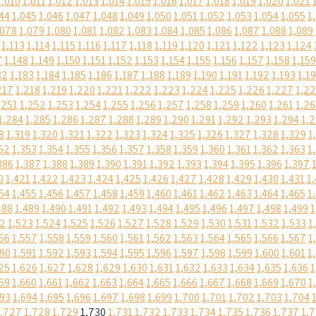
1,010
1,011
1,012
1,013
1,014
1,015
1,016
1,017
1,018
1,019
1,020
1,021
44
1,045
1,046
1,047
1,048
1,049
1,050
1,051
1,052
1,053
1,054
1,055
1
,078
1,079
1,080
1,081
1,082
1,083
1,084
1,085
1,086
1,087
1,088
1,089
1,113
1,114
1,115
1,116
1,117
1,118
1,119
1,120
1,121
1,122
1,123
1,124
7
1,148
1,149
1,150
1,151
1,152
1,153
1,154
1,155
1,156
1,157
1,158
1,159
82
1,183
1,184
1,185
1,186
1,187
1,188
1,189
1,190
1,191
1,192
1,193
1,1
217
1,218
1,219
1,220
1,221
1,222
1,223
1,224
1,225
1,226
1,227
1,2
,251
1,252
1,253
1,254
1,255
1,256
1,257
1,258
1,259
1,260
1,261
1,2
1,284
1,285
1,286
1,287
1,288
1,289
1,290
1,291
1,292
1,293
1,294
1,
8
1,319
1,320
1,321
1,322
1,323
1,324
1,325
1,326
1,327
1,328
1,329
1
52
1,353
1,354
1,355
1,356
1,357
1,358
1,359
1,360
1,361
1,362
1,363
1
386
1,387
1,388
1,389
1,390
1,391
1,392
1,393
1,394
1,395
1,396
1,397
0
1,421
1,422
1,423
1,424
1,425
1,426
1,427
1,428
1,429
1,430
1,431
1
54
1,455
1,456
1,457
1,458
1,459
1,460
1,461
1,462
1,463
1,464
1,465
1
488
1,489
1,490
1,491
1,492
1,493
1,494
1,495
1,496
1,497
1,498
1,499
1
22
1,523
1,524
1,525
1,526
1,527
1,528
1,529
1,530
1,531
1,532
1,533
1
56
1,557
1,558
1,559
1,560
1,561
1,562
1,563
1,564
1,565
1,566
1,567
1
590
1,591
1,592
1,593
1,594
1,595
1,596
1,597
1,598
1,599
1,600
1,601
1
25
1,626
1,627
1,628
1,629
1,630
1,631
1,632
1,633
1,634
1,635
1,636
1
59
1,660
1,661
1,662
1,663
1,664
1,665
1,666
1,667
1,668
1,669
1,670
1
693
1,694
1,695
1,696
1,697
1,698
1,699
1,700
1,701
1,702
1,703
1,704
1,727
1,728
1,729
1,730
1,731
1,732
1,733
1,734
1,735
1,736
1,737
1,