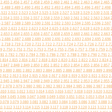
2,455
2,456
2,457
2,458
2,459
2,460
2,461
2,462
2,463
2,464
2,465
7
2,488
2,489
2,490
2,491
2,492
2,493
2,494
2,495
2,496
2,497
2,498
,521
2,522
2,523
2,524
2,525
2,526
2,527
2,528
2,529
2,530
2,531
2,554
2,555
2,556
2,557
2,558
2,559
2,560
2,561
2,562
2,563
2,564
6
2,587
2,588
2,589
2,590
2,591
2,592
2,593
2,594
2,595
2,596
2,597
,620
2,621
2,622
2,623
2,624
2,625
2,626
2,627
2,628
2,629
2,630
2,653
2,654
2,655
2,656
2,657
2,658
2,659
2,660
2,661
2,662
2,663
5
2,686
2,687
2,688
2,689
2,690
2,691
2,692
2,693
2,694
2,695
2,696
7
2,718
2,719
2,720
2,721
2,722
2,723
2,724
2,725
2,726
2,727
2,7
49
2,750
2,751
2,752
2,753
2,754
2,755
2,756
2,757
2,758
2,759
2,7
781
2,782
2,783
2,784
2,785
2,786
2,787
2,788
2,789
2,790
2,791
2,
2,814
2,815
2,816
2,817
2,818
2,819
2,820
2,821
2,822
2,823
2,824
2
2,847
2,848
2,849
2,850
2,851
2,852
2,853
2,854
2,855
2,856
2,857
79
2,880
2,881
2,882
2,883
2,884
2,885
2,886
2,887
2,888
2,889
2,89
2,912
2,913
2,914
2,915
2,916
2,917
2,918
2,919
2,920
2,921
2,922
2
2,945
2,946
2,947
2,948
2,949
2,950
2,951
2,952
2,953
2,954
2,955
7
2,978
2,979
2,980
2,981
2,982
2,983
2,984
2,985
2,986
2,987
2,98
,010
3,011
3,012
3,013
3,014
3,015
3,016
3,017
3,018
3,019
3,020
3,021
,044
3,045
3,046
3,047
3,048
3,049
3,050
3,051
3,052
3,053
3,054
3,0
3,078
3,079
3,080
3,081
3,082
3,083
3,084
3,085
3,086
3,087
3,088
3,
11
3,112
3,113
3,114
3,115
3,116
3,117
3,118
3,119
3,120
3,121
3,122
3,