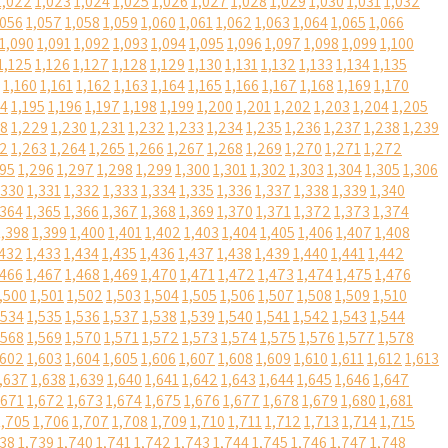
1,022
1,023
1,024
1,025
1,026
1,027
1,028
1,029
1,030
1,031
1,032
,056
1,057
1,058
1,059
1,060
1,061
1,062
1,063
1,064
1,065
1,066
1,090
1,091
1,092
1,093
1,094
1,095
1,096
1,097
1,098
1,099
1,100
1,125
1,126
1,127
1,128
1,129
1,130
1,131
1,132
1,133
1,134
1,135
1,160
1,161
1,162
1,163
1,164
1,165
1,166
1,167
1,168
1,169
1,170
94
1,195
1,196
1,197
1,198
1,199
1,200
1,201
1,202
1,203
1,204
1,205
28
1,229
1,230
1,231
1,232
1,233
1,234
1,235
1,236
1,237
1,238
1,239
62
1,263
1,264
1,265
1,266
1,267
1,268
1,269
1,270
1,271
1,272
295
1,296
1,297
1,298
1,299
1,300
1,301
1,302
1,303
1,304
1,305
1,306
,330
1,331
1,332
1,333
1,334
1,335
1,336
1,337
1,338
1,339
1,340
,364
1,365
1,366
1,367
1,368
1,369
1,370
1,371
1,372
1,373
1,374
1,398
1,399
1,400
1,401
1,402
1,403
1,404
1,405
1,406
1,407
1,408
,432
1,433
1,434
1,435
1,436
1,437
1,438
1,439
1,440
1,441
1,442
,466
1,467
1,468
1,469
1,470
1,471
1,472
1,473
1,474
1,475
1,476
,500
1,501
1,502
1,503
1,504
1,505
1,506
1,507
1,508
1,509
1,510
,534
1,535
1,536
1,537
1,538
1,539
1,540
1,541
1,542
1,543
1,544
,568
1,569
1,570
1,571
1,572
1,573
1,574
1,575
1,576
1,577
1,578
,602
1,603
1,604
1,605
1,606
1,607
1,608
1,609
1,610
1,611
1,612
1,613
,637
1,638
1,639
1,640
1,641
1,642
1,643
1,644
1,645
1,646
1,647
,671
1,672
1,673
1,674
1,675
1,676
1,677
1,678
1,679
1,680
1,681
1,705
1,706
1,707
1,708
1,709
1,710
1,711
1,712
1,713
1,714
1,715
738
1,739
1,740
1,741
1,742
1,743
1,744
1,745
1,746
1,747
1,748