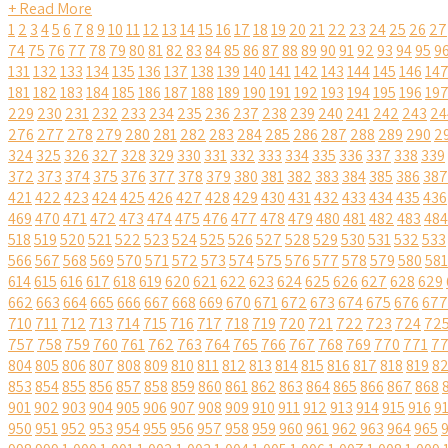
+ Read More
1
2
3
4
5
6
7
8
9
10
11
12
13
14
15
16
17
18
19
20
21
22
23
24
25
26
27
74
75
76
77
78
79
80
81
82
83
84
85
86
87
88
89
90
91
92
93
94
95
9
131
132
133
134
135
136
137
138
139
140
141
142
143
144
145
146
14
181
182
183
184
185
186
187
188
189
190
191
192
193
194
195
196
19
229
230
231
232
233
234
235
236
237
238
239
240
241
242
243
24
276
277
278
279
280
281
282
283
284
285
286
287
288
289
290
2
324
325
326
327
328
329
330
331
332
333
334
335
336
337
338
339
372
373
374
375
376
377
378
379
380
381
382
383
384
385
386
387
421
422
423
424
425
426
427
428
429
430
431
432
433
434
435
436
469
470
471
472
473
474
475
476
477
478
479
480
481
482
483
484
518
519
520
521
522
523
524
525
526
527
528
529
530
531
532
533
566
567
568
569
570
571
572
573
574
575
576
577
578
579
580
581
614
615
616
617
618
619
620
621
622
623
624
625
626
627
628
629
662
663
664
665
666
667
668
669
670
671
672
673
674
675
676
677
710
711
712
713
714
715
716
717
718
719
720
721
722
723
724
72
757
758
759
760
761
762
763
764
765
766
767
768
769
770
771
7
804
805
806
807
808
809
810
811
812
813
814
815
816
817
818
819
8
853
854
855
856
857
858
859
860
861
862
863
864
865
866
867
868
901
902
903
904
905
906
907
908
909
910
911
912
913
914
915
916
9
950
951
952
953
954
955
956
957
958
959
960
961
962
963
964
965