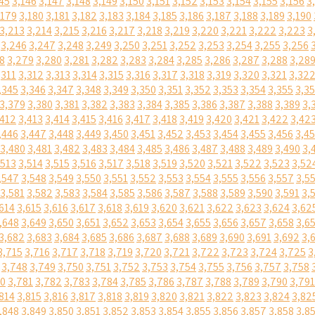
45
3,146
3,147
3,148
3,149
3,150
3,151
3,152
3,153
3,154
3,155
3,156
3
,179
3,180
3,181
3,182
3,183
3,184
3,185
3,186
3,187
3,188
3,189
3,190
3,213
3,214
3,215
3,216
3,217
3,218
3,219
3,220
3,221
3,222
3,223
3
3,246
3,247
3,248
3,249
3,250
3,251
3,252
3,253
3,254
3,255
3,256
8
3,279
3,280
3,281
3,282
3,283
3,284
3,285
3,286
3,287
3,288
3,28
,311
3,312
3,313
3,314
3,315
3,316
3,317
3,318
3,319
3,320
3,321
3,32
,345
3,346
3,347
3,348
3,349
3,350
3,351
3,352
3,353
3,354
3,355
3,3
3,379
3,380
3,381
3,382
3,383
3,384
3,385
3,386
3,387
3,388
3,389
3,
,412
3,413
3,414
3,415
3,416
3,417
3,418
3,419
3,420
3,421
3,422
3,42
,446
3,447
3,448
3,449
3,450
3,451
3,452
3,453
3,454
3,455
3,456
3,4
3,480
3,481
3,482
3,483
3,484
3,485
3,486
3,487
3,488
3,489
3,490
3,
,513
3,514
3,515
3,516
3,517
3,518
3,519
3,520
3,521
3,522
3,523
3,52
,547
3,548
3,549
3,550
3,551
3,552
3,553
3,554
3,555
3,556
3,557
3,5
3,581
3,582
3,583
3,584
3,585
3,586
3,587
3,588
3,589
3,590
3,591
3,
614
3,615
3,616
3,617
3,618
3,619
3,620
3,621
3,622
3,623
3,624
3,62
,648
3,649
3,650
3,651
3,652
3,653
3,654
3,655
3,656
3,657
3,658
3,6
3,682
3,683
3,684
3,685
3,686
3,687
3,688
3,689
3,690
3,691
3,692
3,
3,715
3,716
3,717
3,718
3,719
3,720
3,721
3,722
3,723
3,724
3,725
3
3,748
3,749
3,750
3,751
3,752
3,753
3,754
3,755
3,756
3,757
3,758
80
3,781
3,782
3,783
3,784
3,785
3,786
3,787
3,788
3,789
3,790
3,791
814
3,815
3,816
3,817
3,818
3,819
3,820
3,821
3,822
3,823
3,824
3,82
,848
3,849
3,850
3,851
3,852
3,853
3,854
3,855
3,856
3,857
3,858
3,8