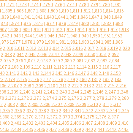
71
1,772
1,773
1,774
1,775
1,776
1,777
1,778
1,779
1,780
1,781
4
1,805
1,806
1,807
1,808
1,809
1,810
1,811
1,812
1,813
1,814
1,815
1,839
1,840
1,841
1,842
1,843
1,844
1,845
1,846
1,847
1,848
1,849
,873
1,874
1,875
1,876
1,877
1,878
1,879
1,880
1,881
1,882
1,883
,907
1,908
1,909
1,910
1,911
1,912
1,913
1,914
1,915
1,916
1,917
1,918
1,942
1,943
1,944
1,945
1,946
1,947
1,948
1,949
1,950
1,951
1,952
1,976
1,977
1,978
1,979
1,980
1,981
1,982
1,983
1,984
1,985
1,986
9
2,010
2,011
2,012
2,013
2,014
2,015
2,016
2,017
2,018
2,019
2,020
2,043
2,044
2,045
2,046
2,047
2,048
2,049
2,050
2,051
2,052
2,075
2,076
2,077
2,078
2,079
2,080
2,081
2,082
2,083
2,084
,107
2,108
2,109
2,110
2,111
2,112
2,113
2,114
2,115
2,116
2,117
140
2,141
2,142
2,143
2,144
2,145
2,146
2,147
2,148
2,149
2,150
73
2,174
2,175
2,176
2,177
2,178
2,179
2,180
2,181
2,182
2,183
206
2,207
2,208
2,209
2,210
2,211
2,212
2,213
2,214
2,215
2,216
238
2,239
2,240
2,241
2,242
2,243
2,244
2,245
2,246
2,247
2,248
70
2,271
2,272
2,273
2,274
2,275
2,276
2,277
2,278
2,279
2,280
02
2,303
2,304
2,305
2,306
2,307
2,308
2,309
2,310
2,311
2,312
2,335
2,336
2,337
2,338
2,339
2,340
2,341
2,342
2,343
2,344
2,345
2,368
2,369
2,370
2,371
2,372
2,373
2,374
2,375
2,376
2,377
2,400
2,401
2,402
2,403
2,404
2,405
2,406
2,407
2,408
2,409
2,410
2,433
2,434
2,435
2,436
2,437
2,438
2,439
2,440
2,441
2,442
2,443