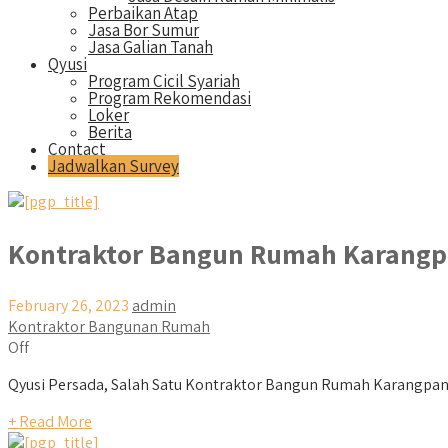
Perbaikan Atap
Jasa Bor Sumur
Jasa Galian Tanah
Qyusi
Program Cicil Syariah
Program Rekomendasi
Loker
Berita
Contact
Jadwalkan Survey
Kontraktor Bangun Rumah Karang
February 26, 2023
admin
Kontraktor Bangunan Rumah
Off
Qyusi Persada, Salah Satu Kontraktor Bangun Rumah Karangpandan 
+ Read More