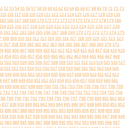
51
52
53
54
55
56
57
58
59
60
61
62
63
64
65
66
67
68
69
70
71
72
73
115
116
117
118
119
120
121
122
123
124
125
126
127
128
129
130
165
166
167
168
169
170
171
172
173
174
175
176
177
178
179
180
214
215
216
217
218
219
220
221
222
223
224
225
226
227
228
60
261
262
263
264
265
266
267
268
269
270
271
272
273
274
275
7
308
309
310
311
312
313
314
315
316
317
318
319
320
321
322
323
56
357
358
359
360
361
362
363
364
365
366
367
368
369
370
371
04
405
406
407
408
409
410
411
412
413
414
415
416
417
418
419
420
53
454
455
456
457
458
459
460
461
462
463
464
465
466
467
468
01
502
503
504
505
506
507
508
509
510
511
512
513
514
515
516
517
50
551
552
553
554
555
556
557
558
559
560
561
562
563
564
565
98
599
600
601
602
603
604
605
606
607
608
609
610
611
612
613
6
647
648
649
650
651
652
653
654
655
656
657
658
659
660
661
94
695
696
697
698
699
700
701
702
703
704
705
706
707
708
709
1
742
743
744
745
746
747
748
749
750
751
752
753
754
755
756
788
789
790
791
792
793
794
795
796
797
798
799
800
801
802
803
6
837
838
839
840
841
842
843
844
845
846
847
848
849
850
851
852
85
886
887
888
889
890
891
892
893
894
895
896
897
898
899
900
3
934
935
936
937
938
939
940
941
942
943
944
945
946
947
948
949
82
983
984
985
986
987
988
989
990
991
992
993
994
995
996
997