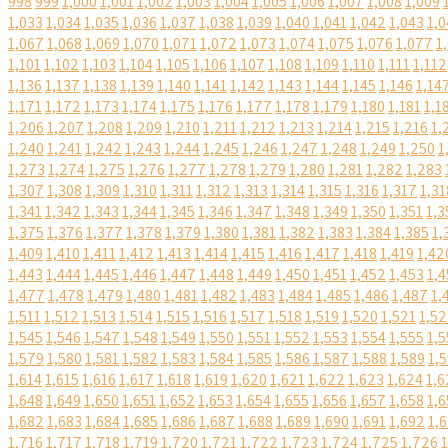
998
999
1,000
1,001
1,002
1,003
1,004
1,005
1,006
1,007
1,008
1,009
1,033
1,034
1,035
1,036
1,037
1,038
1,039
1,040
1,041
1,042
1,043
1,0
1,067
1,068
1,069
1,070
1,071
1,072
1,073
1,074
1,075
1,076
1,077
1
1,101
1,102
1,103
1,104
1,105
1,106
1,107
1,108
1,109
1,110
1,111
1,112
1,136
1,137
1,138
1,139
1,140
1,141
1,142
1,143
1,144
1,145
1,146
1,14
1,171
1,172
1,173
1,174
1,175
1,176
1,177
1,178
1,179
1,180
1,181
1,1
1,206
1,207
1,208
1,209
1,210
1,211
1,212
1,213
1,214
1,215
1,216
1,
1,240
1,241
1,242
1,243
1,244
1,245
1,246
1,247
1,248
1,249
1,250
1
1,273
1,274
1,275
1,276
1,277
1,278
1,279
1,280
1,281
1,282
1,283
1,307
1,308
1,309
1,310
1,311
1,312
1,313
1,314
1,315
1,316
1,317
1,31
1,341
1,342
1,343
1,344
1,345
1,346
1,347
1,348
1,349
1,350
1,351
1,3
1,375
1,376
1,377
1,378
1,379
1,380
1,381
1,382
1,383
1,384
1,385
1,
1,409
1,410
1,411
1,412
1,413
1,414
1,415
1,416
1,417
1,418
1,419
1,42
1,443
1,444
1,445
1,446
1,447
1,448
1,449
1,450
1,451
1,452
1,453
1,4
1,477
1,478
1,479
1,480
1,481
1,482
1,483
1,484
1,485
1,486
1,487
1,
1,511
1,512
1,513
1,514
1,515
1,516
1,517
1,518
1,519
1,520
1,521
1,5
1,545
1,546
1,547
1,548
1,549
1,550
1,551
1,552
1,553
1,554
1,555
1,5
1,579
1,580
1,581
1,582
1,583
1,584
1,585
1,586
1,587
1,588
1,589
1,
1,614
1,615
1,616
1,617
1,618
1,619
1,620
1,621
1,622
1,623
1,624
1,6
1,648
1,649
1,650
1,651
1,652
1,653
1,654
1,655
1,656
1,657
1,658
1,6
1,682
1,683
1,684
1,685
1,686
1,687
1,688
1,689
1,690
1,691
1,692
1,
1,716
1,717
1,718
1,719
1,720
1,721
1,722
1,723
1,724
1,725
1,726