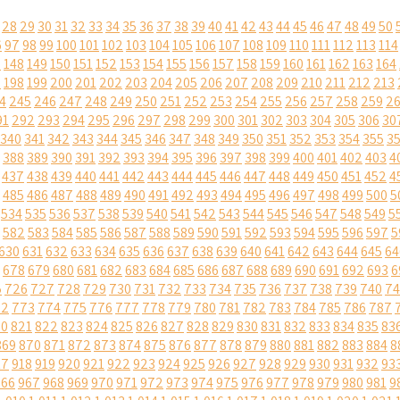
28
29
30
31
32
33
34
35
36
37
38
39
40
41
42
43
44
45
46
47
48
49
50
6
97
98
99
100
101
102
103
104
105
106
107
108
109
110
111
112
113
114
7
148
149
150
151
152
153
154
155
156
157
158
159
160
161
162
163
164
7
198
199
200
201
202
203
204
205
206
207
208
209
210
211
212
213
4
245
246
247
248
249
250
251
252
253
254
255
256
257
258
259
2
91
292
293
294
295
296
297
298
299
300
301
302
303
304
305
306
30
340
341
342
343
344
345
346
347
348
349
350
351
352
353
354
355
3
388
389
390
391
392
393
394
395
396
397
398
399
400
401
402
403
4
437
438
439
440
441
442
443
444
445
446
447
448
449
450
451
452
4
485
486
487
488
489
490
491
492
493
494
495
496
497
498
499
500
5
534
535
536
537
538
539
540
541
542
543
544
545
546
547
548
549
5
582
583
584
585
586
587
588
589
590
591
592
593
594
595
596
597
5
630
631
632
633
634
635
636
637
638
639
640
641
642
643
644
645
64
678
679
680
681
682
683
684
685
686
687
688
689
690
691
692
693
6
5
726
727
728
729
730
731
732
733
734
735
736
737
738
739
740
74
72
773
774
775
776
777
778
779
780
781
782
783
784
785
786
787
20
821
822
823
824
825
826
827
828
829
830
831
832
833
834
835
83
869
870
871
872
873
874
875
876
877
878
879
880
881
882
883
884
8
17
918
919
920
921
922
923
924
925
926
927
928
929
930
931
932
93
966
967
968
969
970
971
972
973
974
975
976
977
978
979
980
981
9