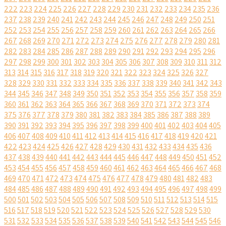
222
223
224
225
226
227
228
229
230
231
232
233
234
235
236
237
238
239
240
241
242
243
244
245
246
247
248
249
250
251
252
253
254
255
256
257
258
259
260
261
262
263
264
265
266
267
268
269
270
271
272
273
274
275
276
277
278
279
280
281
282
283
284
285
286
287
288
289
290
291
292
293
294
295
296
297
298
299
300
301
302
303
304
305
306
307
308
309
310
311
312
313
314
315
316
317
318
319
320
321
322
323
324
325
326
327
328
329
330
331
332
333
334
335
336
337
338
339
340
341
342
343
344
345
346
347
348
349
350
351
352
353
354
355
356
357
358
359
360
361
362
363
364
365
366
367
368
369
370
371
372
373
374
375
376
377
378
379
380
381
382
383
384
385
386
387
388
389
390
391
392
393
394
395
396
397
398
399
400
401
402
403
404
405
406
407
408
409
410
411
412
413
414
415
416
417
418
419
420
421
422
423
424
425
426
427
428
429
430
431
432
433
434
435
436
437
438
439
440
441
442
443
444
445
446
447
448
449
450
451
452
453
454
455
456
457
458
459
460
461
462
463
464
465
466
467
468
469
470
471
472
473
474
475
476
477
478
479
480
481
482
483
484
485
486
487
488
489
490
491
492
493
494
495
496
497
498
499
500
501
502
503
504
505
506
507
508
509
510
511
512
513
514
515
516
517
518
519
520
521
522
523
524
525
526
527
528
529
530
531
532
533
534
535
536
537
538
539
540
541
542
543
544
545
546