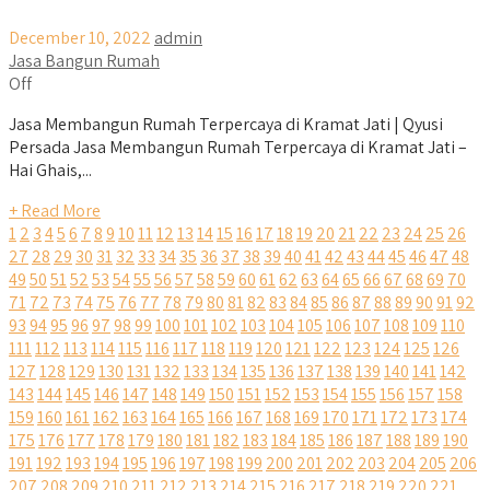
December 10, 2022
admin
Jasa Bangun Rumah
Off
Jasa Membangun Rumah Terpercaya di Kramat Jati | Qyusi
Persada Jasa Membangun Rumah Terpercaya di Kramat Jati –
Hai Ghais,...
+ Read More
1
2
3
4
5
6
7
8
9
10
11
12
13
14
15
16
17
18
19
20
21
22
23
24
25
26
27
28
29
30
31
32
33
34
35
36
37
38
39
40
41
42
43
44
45
46
47
48
49
50
51
52
53
54
55
56
57
58
59
60
61
62
63
64
65
66
67
68
69
70
71
72
73
74
75
76
77
78
79
80
81
82
83
84
85
86
87
88
89
90
91
92
93
94
95
96
97
98
99
100
101
102
103
104
105
106
107
108
109
110
111
112
113
114
115
116
117
118
119
120
121
122
123
124
125
126
127
128
129
130
131
132
133
134
135
136
137
138
139
140
141
142
143
144
145
146
147
148
149
150
151
152
153
154
155
156
157
158
159
160
161
162
163
164
165
166
167
168
169
170
171
172
173
174
175
176
177
178
179
180
181
182
183
184
185
186
187
188
189
190
191
192
193
194
195
196
197
198
199
200
201
202
203
204
205
206
207
208
209
210
211
212
213
214
215
216
217
218
219
220
221