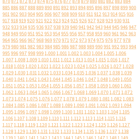
870
871
872
873
874
875
876
877
878
879
880
881
882
883
884
885
886
887
888
889
890
891
892
893
894
895
896
897
898
899
900
901
902
903
904
905
906
907
908
909
910
911
912
913
914
915
916
917
918
919
920
921
922
923
924
925
926
927
928
929
930
931
932
933
934
935
936
937
938
939
940
941
942
943
944
945
946
947
948
949
950
951
952
953
954
955
956
957
958
959
960
961
962
963
964
965
966
967
968
969
970
971
972
973
974
975
976
977
978
979
980
981
982
983
984
985
986
987
988
989
990
991
992
993
994
995
996
997
998
999
1,000
1,001
1,002
1,003
1,004
1,005
1,006
1,007
1,008
1,009
1,010
1,011
1,012
1,013
1,014
1,015
1,016
1,017
1,018
1,019
1,020
1,021
1,022
1,023
1,024
1,025
1,026
1,027
1,028
1,029
1,030
1,031
1,032
1,033
1,034
1,035
1,036
1,037
1,038
1,039
1,040
1,041
1,042
1,043
1,044
1,045
1,046
1,047
1,048
1,049
1,050
1,051
1,052
1,053
1,054
1,055
1,056
1,057
1,058
1,059
1,060
1,061
1,062
1,063
1,064
1,065
1,066
1,067
1,068
1,069
1,070
1,071
1,072
1,073
1,074
1,075
1,076
1,077
1,078
1,079
1,080
1,081
1,082
1,083
1,084
1,085
1,086
1,087
1,088
1,089
1,090
1,091
1,092
1,093
1,094
1,095
1,096
1,097
1,098
1,099
1,100
1,101
1,102
1,103
1,104
1,105
1,106
1,107
1,108
1,109
1,110
1,111
1,112
1,113
1,114
1,115
1,116
1,117
1,118
1,119
1,120
1,121
1,122
1,123
1,124
1,125
1,126
1,127
1,128
1,129
1,130
1,131
1,132
1,133
1,134
1,135
1,136
1,137
1,138
1,139
1,140
1,141
1,142
1,143
1,144
1,145
1,146
1,147
1,148
1,149