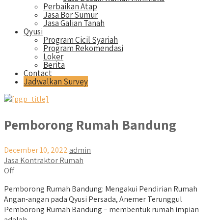
Perbaikan Atap
Jasa Bor Sumur
Jasa Galian Tanah
Qyusi
Program Cicil Syariah
Program Rekomendasi
Loker
Berita
Contact
Jadwalkan Survey
Pemborong Rumah Bandung
December 10, 2022
admin
Jasa Kontraktor Rumah
Off
Pemborong Rumah Bandung: Mengakui Pendirian Rumah
Angan-angan pada Qyusi Persada, Anemer Terunggul
Pemborong Rumah Bandung – membentuk rumah impian
adalah...