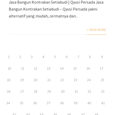
Jasa Bangun Kontrakan Setiabudi | Qyusi Persada Jasa
Bangun Kontrakan Setiabudi – Qyusi Persada yakni
alternatif yang mudah, cermatnya dan...
+ READ MORE
1
2
3
4
5
6
7
8
9
10
11
12
13
14
15
16
17
18
19
20
21
22
23
24
25
26
27
28
29
30
31
32
33
34
35
36
37
38
39
40
41
42
43
44
45
46
47
48