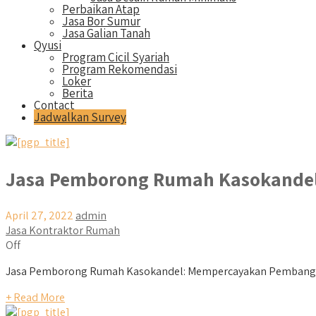
Perbaikan Atap
Jasa Bor Sumur
Jasa Galian Tanah
Qyusi
Program Cicil Syariah
Program Rekomendasi
Loker
Berita
Contact
Jadwalkan Survey
Jasa Pemborong Rumah Kasokande
April 27, 2022
admin
Jasa Kontraktor Rumah
Off
Jasa Pemborong Rumah Kasokandel: Mempercayakan Pembangun
+ Read More