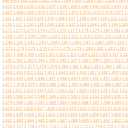
998
999
1,000
1,001
1,002
1,003
1,004
1,005
1,006
1,007
1,008
1,009
1,033
1,034
1,035
1,036
1,037
1,038
1,039
1,040
1,041
1,042
1,043
1,0
1,067
1,068
1,069
1,070
1,071
1,072
1,073
1,074
1,075
1,076
1,077
1
1,101
1,102
1,103
1,104
1,105
1,106
1,107
1,108
1,109
1,110
1,111
1,112
1,136
1,137
1,138
1,139
1,140
1,141
1,142
1,143
1,144
1,145
1,146
1,14
1,171
1,172
1,173
1,174
1,175
1,176
1,177
1,178
1,179
1,180
1,181
1,1
1,206
1,207
1,208
1,209
1,210
1,211
1,212
1,213
1,214
1,215
1,216
1,
1,240
1,241
1,242
1,243
1,244
1,245
1,246
1,247
1,248
1,249
1,250
1
1,273
1,274
1,275
1,276
1,277
1,278
1,279
1,280
1,281
1,282
1,283
1,307
1,308
1,309
1,310
1,311
1,312
1,313
1,314
1,315
1,316
1,317
1,31
1,341
1,342
1,343
1,344
1,345
1,346
1,347
1,348
1,349
1,350
1,351
1,3
1,375
1,376
1,377
1,378
1,379
1,380
1,381
1,382
1,383
1,384
1,385
1,
1,409
1,410
1,411
1,412
1,413
1,414
1,415
1,416
1,417
1,418
1,419
1,42
1,443
1,444
1,445
1,446
1,447
1,448
1,449
1,450
1,451
1,452
1,453
1,4
1,477
1,478
1,479
1,480
1,481
1,482
1,483
1,484
1,485
1,486
1,487
1,
1,511
1,512
1,513
1,514
1,515
1,516
1,517
1,518
1,519
1,520
1,521
1,5
1,545
1,546
1,547
1,548
1,549
1,550
1,551
1,552
1,553
1,554
1,555
1,5
1,579
1,580
1,581
1,582
1,583
1,584
1,585
1,586
1,587
1,588
1,589
1,
1,614
1,615
1,616
1,617
1,618
1,619
1,620
1,621
1,622
1,623
1,624
1,6
1,648
1,649
1,650
1,651
1,652
1,653
1,654
1,655
1,656
1,657
1,658
1,6
1,682
1,683
1,684
1,685
1,686
1,687
1,688
1,689
1,690
1,691
1,692
1,
1,716
1,717
1,718
1,719
1,720
1,721
1,722
1,723
1,724
1,725
1,726