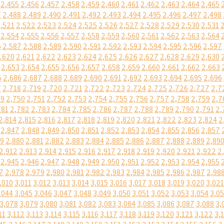
2,455
2,456
2,457
2,458
2,459
2,460
2,461
2,462
2,463
2,464
2,465
7
2,488
2,489
2,490
2,491
2,492
2,493
2,494
2,495
2,496
2,497
2,498
,521
2,522
2,523
2,524
2,525
2,526
2,527
2,528
2,529
2,530
2,531
2,554
2,555
2,556
2,557
2,558
2,559
2,560
2,561
2,562
2,563
2,564
6
2,587
2,588
2,589
2,590
2,591
2,592
2,593
2,594
2,595
2,596
2,597
,620
2,621
2,622
2,623
2,624
2,625
2,626
2,627
2,628
2,629
2,630
2,653
2,654
2,655
2,656
2,657
2,658
2,659
2,660
2,661
2,662
2,663
5
2,686
2,687
2,688
2,689
2,690
2,691
2,692
2,693
2,694
2,695
2,696
7
2,718
2,719
2,720
2,721
2,722
2,723
2,724
2,725
2,726
2,727
2,7
49
2,750
2,751
2,752
2,753
2,754
2,755
2,756
2,757
2,758
2,759
2,7
781
2,782
2,783
2,784
2,785
2,786
2,787
2,788
2,789
2,790
2,791
2,
2,814
2,815
2,816
2,817
2,818
2,819
2,820
2,821
2,822
2,823
2,824
2
2,847
2,848
2,849
2,850
2,851
2,852
2,853
2,854
2,855
2,856
2,857
79
2,880
2,881
2,882
2,883
2,884
2,885
2,886
2,887
2,888
2,889
2,89
2,912
2,913
2,914
2,915
2,916
2,917
2,918
2,919
2,920
2,921
2,922
2
2,945
2,946
2,947
2,948
2,949
2,950
2,951
2,952
2,953
2,954
2,955
7
2,978
2,979
2,980
2,981
2,982
2,983
2,984
2,985
2,986
2,987
2,98
,010
3,011
3,012
3,013
3,014
3,015
3,016
3,017
3,018
3,019
3,020
3,021
,044
3,045
3,046
3,047
3,048
3,049
3,050
3,051
3,052
3,053
3,054
3,0
3,078
3,079
3,080
3,081
3,082
3,083
3,084
3,085
3,086
3,087
3,088
3,
11
3,112
3,113
3,114
3,115
3,116
3,117
3,118
3,119
3,120
3,121
3,122
3,