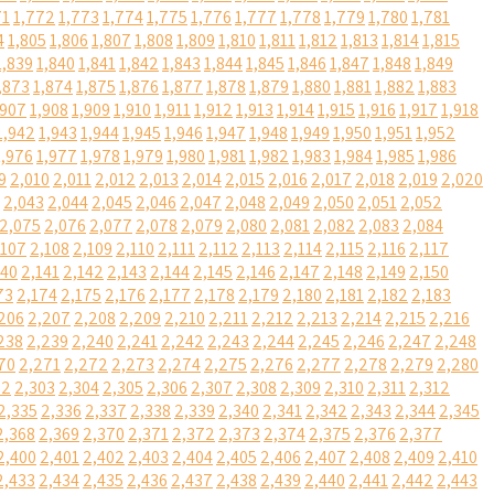
71
1,772
1,773
1,774
1,775
1,776
1,777
1,778
1,779
1,780
1,781
4
1,805
1,806
1,807
1,808
1,809
1,810
1,811
1,812
1,813
1,814
1,815
1,839
1,840
1,841
1,842
1,843
1,844
1,845
1,846
1,847
1,848
1,849
,873
1,874
1,875
1,876
1,877
1,878
1,879
1,880
1,881
1,882
1,883
,907
1,908
1,909
1,910
1,911
1,912
1,913
1,914
1,915
1,916
1,917
1,918
1,942
1,943
1,944
1,945
1,946
1,947
1,948
1,949
1,950
1,951
1,952
1,976
1,977
1,978
1,979
1,980
1,981
1,982
1,983
1,984
1,985
1,986
9
2,010
2,011
2,012
2,013
2,014
2,015
2,016
2,017
2,018
2,019
2,020
2,043
2,044
2,045
2,046
2,047
2,048
2,049
2,050
2,051
2,052
2,075
2,076
2,077
2,078
2,079
2,080
2,081
2,082
2,083
2,084
,107
2,108
2,109
2,110
2,111
2,112
2,113
2,114
2,115
2,116
2,117
140
2,141
2,142
2,143
2,144
2,145
2,146
2,147
2,148
2,149
2,150
73
2,174
2,175
2,176
2,177
2,178
2,179
2,180
2,181
2,182
2,183
206
2,207
2,208
2,209
2,210
2,211
2,212
2,213
2,214
2,215
2,216
238
2,239
2,240
2,241
2,242
2,243
2,244
2,245
2,246
2,247
2,248
70
2,271
2,272
2,273
2,274
2,275
2,276
2,277
2,278
2,279
2,280
02
2,303
2,304
2,305
2,306
2,307
2,308
2,309
2,310
2,311
2,312
2,335
2,336
2,337
2,338
2,339
2,340
2,341
2,342
2,343
2,344
2,345
2,368
2,369
2,370
2,371
2,372
2,373
2,374
2,375
2,376
2,377
2,400
2,401
2,402
2,403
2,404
2,405
2,406
2,407
2,408
2,409
2,410
2,433
2,434
2,435
2,436
2,437
2,438
2,439
2,440
2,441
2,442
2,443