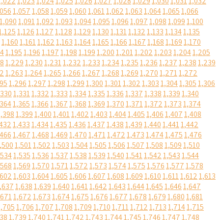
1,022
1,023
1,024
1,025
1,026
1,027
1,028
1,029
1,030
1,031
1,032
,056
1,057
1,058
1,059
1,060
1,061
1,062
1,063
1,064
1,065
1,066
1,090
1,091
1,092
1,093
1,094
1,095
1,096
1,097
1,098
1,099
1,100
1,125
1,126
1,127
1,128
1,129
1,130
1,131
1,132
1,133
1,134
1,135
1,160
1,161
1,162
1,163
1,164
1,165
1,166
1,167
1,168
1,169
1,170
94
1,195
1,196
1,197
1,198
1,199
1,200
1,201
1,202
1,203
1,204
1,205
28
1,229
1,230
1,231
1,232
1,233
1,234
1,235
1,236
1,237
1,238
1,239
62
1,263
1,264
1,265
1,266
1,267
1,268
1,269
1,270
1,271
1,272
295
1,296
1,297
1,298
1,299
1,300
1,301
1,302
1,303
1,304
1,305
1,306
,330
1,331
1,332
1,333
1,334
1,335
1,336
1,337
1,338
1,339
1,340
,364
1,365
1,366
1,367
1,368
1,369
1,370
1,371
1,372
1,373
1,374
1,398
1,399
1,400
1,401
1,402
1,403
1,404
1,405
1,406
1,407
1,408
,432
1,433
1,434
1,435
1,436
1,437
1,438
1,439
1,440
1,441
1,442
,466
1,467
1,468
1,469
1,470
1,471
1,472
1,473
1,474
1,475
1,476
,500
1,501
1,502
1,503
1,504
1,505
1,506
1,507
1,508
1,509
1,510
,534
1,535
1,536
1,537
1,538
1,539
1,540
1,541
1,542
1,543
1,544
,568
1,569
1,570
1,571
1,572
1,573
1,574
1,575
1,576
1,577
1,578
,602
1,603
1,604
1,605
1,606
1,607
1,608
1,609
1,610
1,611
1,612
1,613
,637
1,638
1,639
1,640
1,641
1,642
1,643
1,644
1,645
1,646
1,647
,671
1,672
1,673
1,674
1,675
1,676
1,677
1,678
1,679
1,680
1,681
1,705
1,706
1,707
1,708
1,709
1,710
1,711
1,712
1,713
1,714
1,715
738
1,739
1,740
1,741
1,742
1,743
1,744
1,745
1,746
1,747
1,748