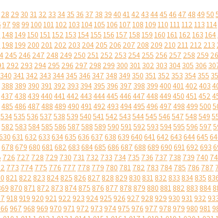
28
29
30
31
32
33
34
35
36
37
38
39
40
41
42
43
44
45
46
47
48
49
50
6
97
98
99
100
101
102
103
104
105
106
107
108
109
110
111
112
113
114
7
148
149
150
151
152
153
154
155
156
157
158
159
160
161
162
163
164
7
198
199
200
201
202
203
204
205
206
207
208
209
210
211
212
213
4
245
246
247
248
249
250
251
252
253
254
255
256
257
258
259
2
91
292
293
294
295
296
297
298
299
300
301
302
303
304
305
306
30
340
341
342
343
344
345
346
347
348
349
350
351
352
353
354
355
3
388
389
390
391
392
393
394
395
396
397
398
399
400
401
402
403
4
437
438
439
440
441
442
443
444
445
446
447
448
449
450
451
452
4
485
486
487
488
489
490
491
492
493
494
495
496
497
498
499
500
5
534
535
536
537
538
539
540
541
542
543
544
545
546
547
548
549
5
582
583
584
585
586
587
588
589
590
591
592
593
594
595
596
597
5
630
631
632
633
634
635
636
637
638
639
640
641
642
643
644
645
64
678
679
680
681
682
683
684
685
686
687
688
689
690
691
692
693
6
5
726
727
728
729
730
731
732
733
734
735
736
737
738
739
740
74
72
773
774
775
776
777
778
779
780
781
782
783
784
785
786
787
20
821
822
823
824
825
826
827
828
829
830
831
832
833
834
835
83
869
870
871
872
873
874
875
876
877
878
879
880
881
882
883
884
8
17
918
919
920
921
922
923
924
925
926
927
928
929
930
931
932
93
966
967
968
969
970
971
972
973
974
975
976
977
978
979
980
981
9