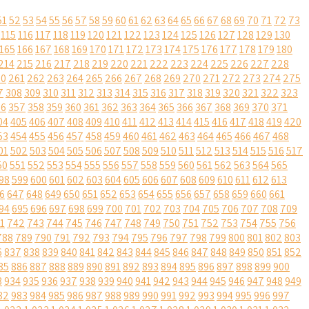
51
52
53
54
55
56
57
58
59
60
61
62
63
64
65
66
67
68
69
70
71
72
73
115
116
117
118
119
120
121
122
123
124
125
126
127
128
129
130
165
166
167
168
169
170
171
172
173
174
175
176
177
178
179
180
214
215
216
217
218
219
220
221
222
223
224
225
226
227
228
60
261
262
263
264
265
266
267
268
269
270
271
272
273
274
275
7
308
309
310
311
312
313
314
315
316
317
318
319
320
321
322
323
56
357
358
359
360
361
362
363
364
365
366
367
368
369
370
371
04
405
406
407
408
409
410
411
412
413
414
415
416
417
418
419
420
53
454
455
456
457
458
459
460
461
462
463
464
465
466
467
468
01
502
503
504
505
506
507
508
509
510
511
512
513
514
515
516
517
50
551
552
553
554
555
556
557
558
559
560
561
562
563
564
565
98
599
600
601
602
603
604
605
606
607
608
609
610
611
612
613
6
647
648
649
650
651
652
653
654
655
656
657
658
659
660
661
94
695
696
697
698
699
700
701
702
703
704
705
706
707
708
709
1
742
743
744
745
746
747
748
749
750
751
752
753
754
755
756
788
789
790
791
792
793
794
795
796
797
798
799
800
801
802
803
6
837
838
839
840
841
842
843
844
845
846
847
848
849
850
851
852
85
886
887
888
889
890
891
892
893
894
895
896
897
898
899
900
3
934
935
936
937
938
939
940
941
942
943
944
945
946
947
948
949
82
983
984
985
986
987
988
989
990
991
992
993
994
995
996
997