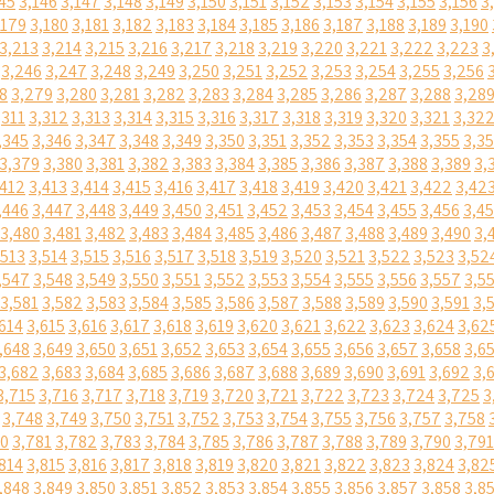
45
3,146
3,147
3,148
3,149
3,150
3,151
3,152
3,153
3,154
3,155
3,156
3
,179
3,180
3,181
3,182
3,183
3,184
3,185
3,186
3,187
3,188
3,189
3,190
3,213
3,214
3,215
3,216
3,217
3,218
3,219
3,220
3,221
3,222
3,223
3
3,246
3,247
3,248
3,249
3,250
3,251
3,252
3,253
3,254
3,255
3,256
8
3,279
3,280
3,281
3,282
3,283
3,284
3,285
3,286
3,287
3,288
3,28
,311
3,312
3,313
3,314
3,315
3,316
3,317
3,318
3,319
3,320
3,321
3,32
,345
3,346
3,347
3,348
3,349
3,350
3,351
3,352
3,353
3,354
3,355
3,3
3,379
3,380
3,381
3,382
3,383
3,384
3,385
3,386
3,387
3,388
3,389
3,
,412
3,413
3,414
3,415
3,416
3,417
3,418
3,419
3,420
3,421
3,422
3,42
,446
3,447
3,448
3,449
3,450
3,451
3,452
3,453
3,454
3,455
3,456
3,4
3,480
3,481
3,482
3,483
3,484
3,485
3,486
3,487
3,488
3,489
3,490
3,
,513
3,514
3,515
3,516
3,517
3,518
3,519
3,520
3,521
3,522
3,523
3,52
,547
3,548
3,549
3,550
3,551
3,552
3,553
3,554
3,555
3,556
3,557
3,5
3,581
3,582
3,583
3,584
3,585
3,586
3,587
3,588
3,589
3,590
3,591
3,
614
3,615
3,616
3,617
3,618
3,619
3,620
3,621
3,622
3,623
3,624
3,62
,648
3,649
3,650
3,651
3,652
3,653
3,654
3,655
3,656
3,657
3,658
3,6
3,682
3,683
3,684
3,685
3,686
3,687
3,688
3,689
3,690
3,691
3,692
3,
3,715
3,716
3,717
3,718
3,719
3,720
3,721
3,722
3,723
3,724
3,725
3
3,748
3,749
3,750
3,751
3,752
3,753
3,754
3,755
3,756
3,757
3,758
80
3,781
3,782
3,783
3,784
3,785
3,786
3,787
3,788
3,789
3,790
3,791
814
3,815
3,816
3,817
3,818
3,819
3,820
3,821
3,822
3,823
3,824
3,82
,848
3,849
3,850
3,851
3,852
3,853
3,854
3,855
3,856
3,857
3,858
3,8