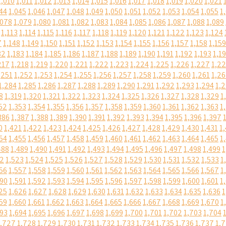
1,010
1,011
1,012
1,013
1,014
1,015
1,016
1,017
1,018
1,019
1,020
1,021
44
1,045
1,046
1,047
1,048
1,049
1,050
1,051
1,052
1,053
1,054
1,055
1
,078
1,079
1,080
1,081
1,082
1,083
1,084
1,085
1,086
1,087
1,088
1,089
1,113
1,114
1,115
1,116
1,117
1,118
1,119
1,120
1,121
1,122
1,123
1,124
7
1,148
1,149
1,150
1,151
1,152
1,153
1,154
1,155
1,156
1,157
1,158
1,159
82
1,183
1,184
1,185
1,186
1,187
1,188
1,189
1,190
1,191
1,192
1,193
1,1
217
1,218
1,219
1,220
1,221
1,222
1,223
1,224
1,225
1,226
1,227
1,2
,251
1,252
1,253
1,254
1,255
1,256
1,257
1,258
1,259
1,260
1,261
1,2
1,284
1,285
1,286
1,287
1,288
1,289
1,290
1,291
1,292
1,293
1,294
1,
8
1,319
1,320
1,321
1,322
1,323
1,324
1,325
1,326
1,327
1,328
1,329
1
52
1,353
1,354
1,355
1,356
1,357
1,358
1,359
1,360
1,361
1,362
1,363
1
386
1,387
1,388
1,389
1,390
1,391
1,392
1,393
1,394
1,395
1,396
1,397
0
1,421
1,422
1,423
1,424
1,425
1,426
1,427
1,428
1,429
1,430
1,431
1
54
1,455
1,456
1,457
1,458
1,459
1,460
1,461
1,462
1,463
1,464
1,465
1
488
1,489
1,490
1,491
1,492
1,493
1,494
1,495
1,496
1,497
1,498
1,499
1
22
1,523
1,524
1,525
1,526
1,527
1,528
1,529
1,530
1,531
1,532
1,533
1
56
1,557
1,558
1,559
1,560
1,561
1,562
1,563
1,564
1,565
1,566
1,567
1
590
1,591
1,592
1,593
1,594
1,595
1,596
1,597
1,598
1,599
1,600
1,601
1
25
1,626
1,627
1,628
1,629
1,630
1,631
1,632
1,633
1,634
1,635
1,636
1
59
1,660
1,661
1,662
1,663
1,664
1,665
1,666
1,667
1,668
1,669
1,670
1
693
1,694
1,695
1,696
1,697
1,698
1,699
1,700
1,701
1,702
1,703
1,704
1,727
1,728
1,729
1,730
1,731
1,732
1,733
1,734
1,735
1,736
1,737
1,