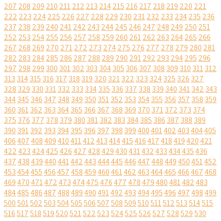
207
208
209
210
211
212
213
214
215
216
217
218
219
220
221
222
223
224
225
226
227
228
229
230
231
232
233
234
235
236
237
238
239
240
241
242
243
244
245
246
247
248
249
250
251
252
253
254
255
256
257
258
259
260
261
262
263
264
265
266
267
268
269
270
271
272
273
274
275
276
277
278
279
280
281
282
283
284
285
286
287
288
289
290
291
292
293
294
295
296
297
298
299
300
301
302
303
304
305
306
307
308
309
310
311
312
313
314
315
316
317
318
319
320
321
322
323
324
325
326
327
328
329
330
331
332
333
334
335
336
337
338
339
340
341
342
343
344
345
346
347
348
349
350
351
352
353
354
355
356
357
358
359
360
361
362
363
364
365
366
367
368
369
370
371
372
373
374
375
376
377
378
379
380
381
382
383
384
385
386
387
388
389
390
391
392
393
394
395
396
397
398
399
400
401
402
403
404
405
406
407
408
409
410
411
412
413
414
415
416
417
418
419
420
421
422
423
424
425
426
427
428
429
430
431
432
433
434
435
436
437
438
439
440
441
442
443
444
445
446
447
448
449
450
451
452
453
454
455
456
457
458
459
460
461
462
463
464
465
466
467
468
469
470
471
472
473
474
475
476
477
478
479
480
481
482
483
484
485
486
487
488
489
490
491
492
493
494
495
496
497
498
499
500
501
502
503
504
505
506
507
508
509
510
511
512
513
514
515
516
517
518
519
520
521
522
523
524
525
526
527
528
529
530