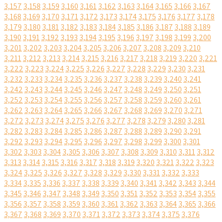
3,157
3,158
3,159
3,160
3,161
3,162
3,163
3,164
3,165
3,166
3,167
3,168
3,169
3,170
3,171
3,172
3,173
3,174
3,175
3,176
3,177
3,178
3,179
3,180
3,181
3,182
3,183
3,184
3,185
3,186
3,187
3,188
3,189
3,190
3,191
3,192
3,193
3,194
3,195
3,196
3,197
3,198
3,199
3,200
3,201
3,202
3,203
3,204
3,205
3,206
3,207
3,208
3,209
3,210
3,211
3,212
3,213
3,214
3,215
3,216
3,217
3,218
3,219
3,220
3,221
3,222
3,223
3,224
3,225
3,226
3,227
3,228
3,229
3,230
3,231
3,232
3,233
3,234
3,235
3,236
3,237
3,238
3,239
3,240
3,241
3,242
3,243
3,244
3,245
3,246
3,247
3,248
3,249
3,250
3,251
3,252
3,253
3,254
3,255
3,256
3,257
3,258
3,259
3,260
3,261
3,262
3,263
3,264
3,265
3,266
3,267
3,268
3,269
3,270
3,271
3,272
3,273
3,274
3,275
3,276
3,277
3,278
3,279
3,280
3,281
3,282
3,283
3,284
3,285
3,286
3,287
3,288
3,289
3,290
3,291
3,292
3,293
3,294
3,295
3,296
3,297
3,298
3,299
3,300
3,301
3,302
3,303
3,304
3,305
3,306
3,307
3,308
3,309
3,310
3,311
3,312
3,313
3,314
3,315
3,316
3,317
3,318
3,319
3,320
3,321
3,322
3,323
3,324
3,325
3,326
3,327
3,328
3,329
3,330
3,331
3,332
3,333
3,334
3,335
3,336
3,337
3,338
3,339
3,340
3,341
3,342
3,343
3,344
3,345
3,346
3,347
3,348
3,349
3,350
3,351
3,352
3,353
3,354
3,355
3,356
3,357
3,358
3,359
3,360
3,361
3,362
3,363
3,364
3,365
3,366
3,367
3,368
3,369
3,370
3,371
3,372
3,373
3,374
3,375
3,376