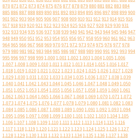
870
871
872
873
874
875
876
877
878
879
880
881
882
883
884
885
886
887
888
889
890
891
892
893
894
895
896
897
898
899
900
901
902
903
904
905
906
907
908
909
910
911
912
913
914
915
916
917
918
919
920
921
922
923
924
925
926
927
928
929
930
931
932
933
934
935
936
937
938
939
940
941
942
943
944
945
946
947
948
949
950
951
952
953
954
955
956
957
958
959
960
961
962
963
964
965
966
967
968
969
970
971
972
973
974
975
976
977
978
979
980
981
982
983
984
985
986
987
988
989
990
991
992
993
994
995
996
997
998
999
1,000
1,001
1,002
1,003
1,004
1,005
1,006
1,007
1,008
1,009
1,010
1,011
1,012
1,013
1,014
1,015
1,016
1,017
1,018
1,019
1,020
1,021
1,022
1,023
1,024
1,025
1,026
1,027
1,028
1,029
1,030
1,031
1,032
1,033
1,034
1,035
1,036
1,037
1,038
1,039
1,040
1,041
1,042
1,043
1,044
1,045
1,046
1,047
1,048
1,049
1,050
1,051
1,052
1,053
1,054
1,055
1,056
1,057
1,058
1,059
1,060
1,061
1,062
1,063
1,064
1,065
1,066
1,067
1,068
1,069
1,070
1,071
1,072
1,073
1,074
1,075
1,076
1,077
1,078
1,079
1,080
1,081
1,082
1,083
1,084
1,085
1,086
1,087
1,088
1,089
1,090
1,091
1,092
1,093
1,094
1,095
1,096
1,097
1,098
1,099
1,100
1,101
1,102
1,103
1,104
1,105
1,106
1,107
1,108
1,109
1,110
1,111
1,112
1,113
1,114
1,115
1,116
1,117
1,118
1,119
1,120
1,121
1,122
1,123
1,124
1,125
1,126
1,127
1,128
1,129
1,130
1,131
1,132
1,133
1,134
1,135
1,136
1,137
1,138