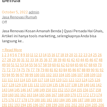
October 5, 2022
admin
Jasa Renovasi Rumah
Off
Jasa Renovasi Kosan Amanah Benda | Qyusi Persada Hai Ghais,
Artikel ini hanya tools marketing, selengkapnya Anda bisa
langsung ke...
+ Read More
1
2
3
4
5
6
7
8
9
10
11
12
13
14
15
16
17
18
19
20
21
22
23
24
25
26
27
28
29
30
31
32
33
34
35
36
37
38
39
40
41
42
43
44
45
46
47
48
49
50
51
52
53
54
55
56
57
58
59
60
61
62
63
64
65
66
67
68
69
70
71
72
73
74
75
76
77
78
79
80
81
82
83
84
85
86
87
88
89
90
91
92
93
94
95
96
97
98
99
100
101
102
103
104
105
106
107
108
109
110
111
112
113
114
115
116
117
118
119
120
121
122
123
124
125
126
127
128
129
130
131
132
133
134
135
136
137
138
139
140
141
142
143
144
145
146
147
148
149
150
151
152
153
154
155
156
157
158
159
160
161
162
163
164
165
166
167
168
169
170
171
172
173
174
175
176
177
178
179
180
181
182
183
184
185
186
187
188
189
190
191
192
193
194
195
196
197
198
199
200
201
202
203
204
205
206