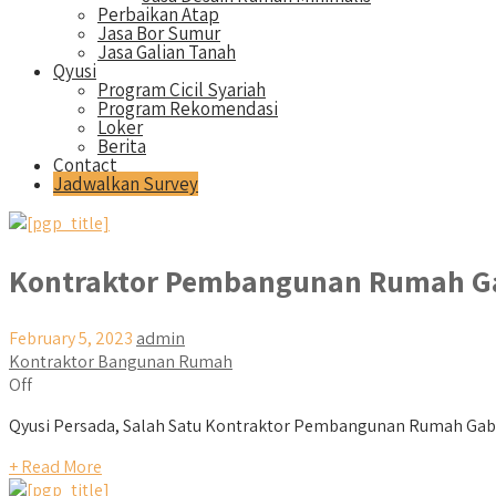
Perbaikan Atap
Jasa Bor Sumur
Jasa Galian Tanah
Qyusi
Program Cicil Syariah
Program Rekomendasi
Loker
Berita
Contact
Jadwalkan Survey
Kontraktor Pembangunan Rumah G
February 5, 2023
admin
Kontraktor Bangunan Rumah
Off
Qyusi Persada, Salah Satu Kontraktor Pembangunan Rumah Gabusw
+ Read More