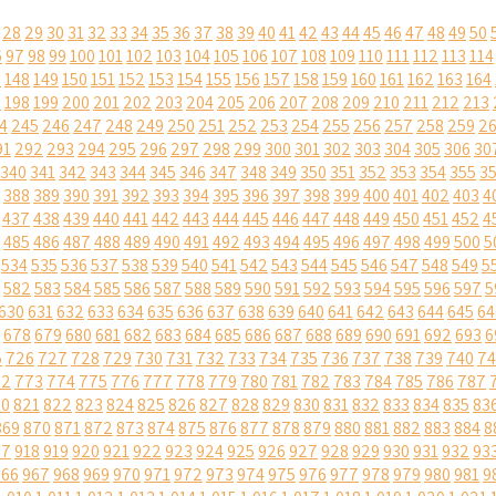
28
29
30
31
32
33
34
35
36
37
38
39
40
41
42
43
44
45
46
47
48
49
50
6
97
98
99
100
101
102
103
104
105
106
107
108
109
110
111
112
113
114
7
148
149
150
151
152
153
154
155
156
157
158
159
160
161
162
163
164
7
198
199
200
201
202
203
204
205
206
207
208
209
210
211
212
213
4
245
246
247
248
249
250
251
252
253
254
255
256
257
258
259
2
91
292
293
294
295
296
297
298
299
300
301
302
303
304
305
306
30
340
341
342
343
344
345
346
347
348
349
350
351
352
353
354
355
3
388
389
390
391
392
393
394
395
396
397
398
399
400
401
402
403
4
437
438
439
440
441
442
443
444
445
446
447
448
449
450
451
452
4
485
486
487
488
489
490
491
492
493
494
495
496
497
498
499
500
5
534
535
536
537
538
539
540
541
542
543
544
545
546
547
548
549
5
582
583
584
585
586
587
588
589
590
591
592
593
594
595
596
597
5
630
631
632
633
634
635
636
637
638
639
640
641
642
643
644
645
64
678
679
680
681
682
683
684
685
686
687
688
689
690
691
692
693
6
5
726
727
728
729
730
731
732
733
734
735
736
737
738
739
740
74
72
773
774
775
776
777
778
779
780
781
782
783
784
785
786
787
20
821
822
823
824
825
826
827
828
829
830
831
832
833
834
835
83
869
870
871
872
873
874
875
876
877
878
879
880
881
882
883
884
8
17
918
919
920
921
922
923
924
925
926
927
928
929
930
931
932
93
966
967
968
969
970
971
972
973
974
975
976
977
978
979
980
981
9