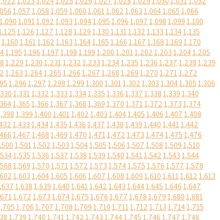
1,022
1,023
1,024
1,025
1,026
1,027
1,028
1,029
1,030
1,031
1,032
,056
1,057
1,058
1,059
1,060
1,061
1,062
1,063
1,064
1,065
1,066
1,090
1,091
1,092
1,093
1,094
1,095
1,096
1,097
1,098
1,099
1,100
1,125
1,126
1,127
1,128
1,129
1,130
1,131
1,132
1,133
1,134
1,135
1,160
1,161
1,162
1,163
1,164
1,165
1,166
1,167
1,168
1,169
1,170
94
1,195
1,196
1,197
1,198
1,199
1,200
1,201
1,202
1,203
1,204
1,205
28
1,229
1,230
1,231
1,232
1,233
1,234
1,235
1,236
1,237
1,238
1,239
62
1,263
1,264
1,265
1,266
1,267
1,268
1,269
1,270
1,271
1,272
295
1,296
1,297
1,298
1,299
1,300
1,301
1,302
1,303
1,304
1,305
1,306
,330
1,331
1,332
1,333
1,334
1,335
1,336
1,337
1,338
1,339
1,340
,364
1,365
1,366
1,367
1,368
1,369
1,370
1,371
1,372
1,373
1,374
1,398
1,399
1,400
1,401
1,402
1,403
1,404
1,405
1,406
1,407
1,408
,432
1,433
1,434
1,435
1,436
1,437
1,438
1,439
1,440
1,441
1,442
,466
1,467
1,468
1,469
1,470
1,471
1,472
1,473
1,474
1,475
1,476
,500
1,501
1,502
1,503
1,504
1,505
1,506
1,507
1,508
1,509
1,510
,534
1,535
1,536
1,537
1,538
1,539
1,540
1,541
1,542
1,543
1,544
,568
1,569
1,570
1,571
1,572
1,573
1,574
1,575
1,576
1,577
1,578
,602
1,603
1,604
1,605
1,606
1,607
1,608
1,609
1,610
1,611
1,612
1,613
,637
1,638
1,639
1,640
1,641
1,642
1,643
1,644
1,645
1,646
1,647
,671
1,672
1,673
1,674
1,675
1,676
1,677
1,678
1,679
1,680
1,681
1,705
1,706
1,707
1,708
1,709
1,710
1,711
1,712
1,713
1,714
1,715
738
1,739
1,740
1,741
1,742
1,743
1,744
1,745
1,746
1,747
1,748