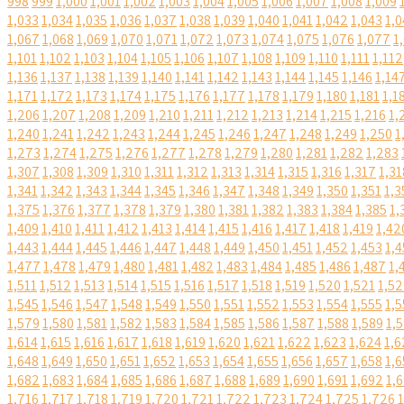
998
999
1,000
1,001
1,002
1,003
1,004
1,005
1,006
1,007
1,008
1,009
1,033
1,034
1,035
1,036
1,037
1,038
1,039
1,040
1,041
1,042
1,043
1,0
1,067
1,068
1,069
1,070
1,071
1,072
1,073
1,074
1,075
1,076
1,077
1
1,101
1,102
1,103
1,104
1,105
1,106
1,107
1,108
1,109
1,110
1,111
1,112
1,136
1,137
1,138
1,139
1,140
1,141
1,142
1,143
1,144
1,145
1,146
1,14
1,171
1,172
1,173
1,174
1,175
1,176
1,177
1,178
1,179
1,180
1,181
1,1
1,206
1,207
1,208
1,209
1,210
1,211
1,212
1,213
1,214
1,215
1,216
1,
1,240
1,241
1,242
1,243
1,244
1,245
1,246
1,247
1,248
1,249
1,250
1
1,273
1,274
1,275
1,276
1,277
1,278
1,279
1,280
1,281
1,282
1,283
1,307
1,308
1,309
1,310
1,311
1,312
1,313
1,314
1,315
1,316
1,317
1,31
1,341
1,342
1,343
1,344
1,345
1,346
1,347
1,348
1,349
1,350
1,351
1,3
1,375
1,376
1,377
1,378
1,379
1,380
1,381
1,382
1,383
1,384
1,385
1,
1,409
1,410
1,411
1,412
1,413
1,414
1,415
1,416
1,417
1,418
1,419
1,42
1,443
1,444
1,445
1,446
1,447
1,448
1,449
1,450
1,451
1,452
1,453
1,4
1,477
1,478
1,479
1,480
1,481
1,482
1,483
1,484
1,485
1,486
1,487
1,
1,511
1,512
1,513
1,514
1,515
1,516
1,517
1,518
1,519
1,520
1,521
1,5
1,545
1,546
1,547
1,548
1,549
1,550
1,551
1,552
1,553
1,554
1,555
1,5
1,579
1,580
1,581
1,582
1,583
1,584
1,585
1,586
1,587
1,588
1,589
1,
1,614
1,615
1,616
1,617
1,618
1,619
1,620
1,621
1,622
1,623
1,624
1,6
1,648
1,649
1,650
1,651
1,652
1,653
1,654
1,655
1,656
1,657
1,658
1,6
1,682
1,683
1,684
1,685
1,686
1,687
1,688
1,689
1,690
1,691
1,692
1,
1,716
1,717
1,718
1,719
1,720
1,721
1,722
1,723
1,724
1,725
1,726