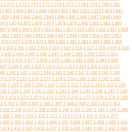
71
1,772
1,773
1,774
1,775
1,776
1,777
1,778
1,779
1,780
1,781
4
1,805
1,806
1,807
1,808
1,809
1,810
1,811
1,812
1,813
1,814
1,815
1,839
1,840
1,841
1,842
1,843
1,844
1,845
1,846
1,847
1,848
1,849
,873
1,874
1,875
1,876
1,877
1,878
1,879
1,880
1,881
1,882
1,883
,907
1,908
1,909
1,910
1,911
1,912
1,913
1,914
1,915
1,916
1,917
1,918
1,942
1,943
1,944
1,945
1,946
1,947
1,948
1,949
1,950
1,951
1,952
1,976
1,977
1,978
1,979
1,980
1,981
1,982
1,983
1,984
1,985
1,986
9
2,010
2,011
2,012
2,013
2,014
2,015
2,016
2,017
2,018
2,019
2,020
2,043
2,044
2,045
2,046
2,047
2,048
2,049
2,050
2,051
2,052
2,075
2,076
2,077
2,078
2,079
2,080
2,081
2,082
2,083
2,084
,107
2,108
2,109
2,110
2,111
2,112
2,113
2,114
2,115
2,116
2,117
140
2,141
2,142
2,143
2,144
2,145
2,146
2,147
2,148
2,149
2,150
73
2,174
2,175
2,176
2,177
2,178
2,179
2,180
2,181
2,182
2,183
206
2,207
2,208
2,209
2,210
2,211
2,212
2,213
2,214
2,215
2,216
238
2,239
2,240
2,241
2,242
2,243
2,244
2,245
2,246
2,247
2,248
70
2,271
2,272
2,273
2,274
2,275
2,276
2,277
2,278
2,279
2,280
02
2,303
2,304
2,305
2,306
2,307
2,308
2,309
2,310
2,311
2,312
2,335
2,336
2,337
2,338
2,339
2,340
2,341
2,342
2,343
2,344
2,345
2,368
2,369
2,370
2,371
2,372
2,373
2,374
2,375
2,376
2,377
2,400
2,401
2,402
2,403
2,404
2,405
2,406
2,407
2,408
2,409
2,410
2,433
2,434
2,435
2,436
2,437
2,438
2,439
2,440
2,441
2,442
2,443