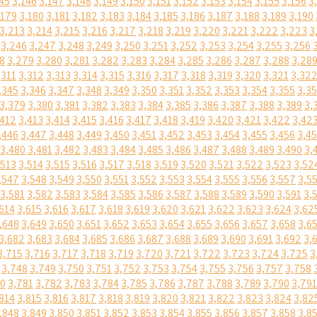
45
3,146
3,147
3,148
3,149
3,150
3,151
3,152
3,153
3,154
3,155
3,156
3
,179
3,180
3,181
3,182
3,183
3,184
3,185
3,186
3,187
3,188
3,189
3,190
3,213
3,214
3,215
3,216
3,217
3,218
3,219
3,220
3,221
3,222
3,223
3
3,246
3,247
3,248
3,249
3,250
3,251
3,252
3,253
3,254
3,255
3,256
8
3,279
3,280
3,281
3,282
3,283
3,284
3,285
3,286
3,287
3,288
3,28
,311
3,312
3,313
3,314
3,315
3,316
3,317
3,318
3,319
3,320
3,321
3,32
,345
3,346
3,347
3,348
3,349
3,350
3,351
3,352
3,353
3,354
3,355
3,3
3,379
3,380
3,381
3,382
3,383
3,384
3,385
3,386
3,387
3,388
3,389
3,
,412
3,413
3,414
3,415
3,416
3,417
3,418
3,419
3,420
3,421
3,422
3,42
,446
3,447
3,448
3,449
3,450
3,451
3,452
3,453
3,454
3,455
3,456
3,4
3,480
3,481
3,482
3,483
3,484
3,485
3,486
3,487
3,488
3,489
3,490
3,
,513
3,514
3,515
3,516
3,517
3,518
3,519
3,520
3,521
3,522
3,523
3,52
,547
3,548
3,549
3,550
3,551
3,552
3,553
3,554
3,555
3,556
3,557
3,5
3,581
3,582
3,583
3,584
3,585
3,586
3,587
3,588
3,589
3,590
3,591
3,
614
3,615
3,616
3,617
3,618
3,619
3,620
3,621
3,622
3,623
3,624
3,62
,648
3,649
3,650
3,651
3,652
3,653
3,654
3,655
3,656
3,657
3,658
3,6
3,682
3,683
3,684
3,685
3,686
3,687
3,688
3,689
3,690
3,691
3,692
3,
3,715
3,716
3,717
3,718
3,719
3,720
3,721
3,722
3,723
3,724
3,725
3
3,748
3,749
3,750
3,751
3,752
3,753
3,754
3,755
3,756
3,757
3,758
80
3,781
3,782
3,783
3,784
3,785
3,786
3,787
3,788
3,789
3,790
3,791
814
3,815
3,816
3,817
3,818
3,819
3,820
3,821
3,822
3,823
3,824
3,82
,848
3,849
3,850
3,851
3,852
3,853
3,854
3,855
3,856
3,857
3,858
3,8