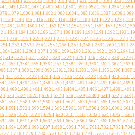
1,010
1,011
1,012
1,013
1,014
1,015
1,016
1,017
1,018
1,019
1,020
1,021
44
1,045
1,046
1,047
1,048
1,049
1,050
1,051
1,052
1,053
1,054
1,055
1
,078
1,079
1,080
1,081
1,082
1,083
1,084
1,085
1,086
1,087
1,088
1,089
1,113
1,114
1,115
1,116
1,117
1,118
1,119
1,120
1,121
1,122
1,123
1,124
7
1,148
1,149
1,150
1,151
1,152
1,153
1,154
1,155
1,156
1,157
1,158
1,159
82
1,183
1,184
1,185
1,186
1,187
1,188
1,189
1,190
1,191
1,192
1,193
1,1
217
1,218
1,219
1,220
1,221
1,222
1,223
1,224
1,225
1,226
1,227
1,2
,251
1,252
1,253
1,254
1,255
1,256
1,257
1,258
1,259
1,260
1,261
1,2
1,284
1,285
1,286
1,287
1,288
1,289
1,290
1,291
1,292
1,293
1,294
1,
8
1,319
1,320
1,321
1,322
1,323
1,324
1,325
1,326
1,327
1,328
1,329
1
52
1,353
1,354
1,355
1,356
1,357
1,358
1,359
1,360
1,361
1,362
1,363
1
386
1,387
1,388
1,389
1,390
1,391
1,392
1,393
1,394
1,395
1,396
1,397
0
1,421
1,422
1,423
1,424
1,425
1,426
1,427
1,428
1,429
1,430
1,431
1
54
1,455
1,456
1,457
1,458
1,459
1,460
1,461
1,462
1,463
1,464
1,465
1
488
1,489
1,490
1,491
1,492
1,493
1,494
1,495
1,496
1,497
1,498
1,499
1
22
1,523
1,524
1,525
1,526
1,527
1,528
1,529
1,530
1,531
1,532
1,533
1
56
1,557
1,558
1,559
1,560
1,561
1,562
1,563
1,564
1,565
1,566
1,567
1
590
1,591
1,592
1,593
1,594
1,595
1,596
1,597
1,598
1,599
1,600
1,601
1
25
1,626
1,627
1,628
1,629
1,630
1,631
1,632
1,633
1,634
1,635
1,636
1
59
1,660
1,661
1,662
1,663
1,664
1,665
1,666
1,667
1,668
1,669
1,670
1
693
1,694
1,695
1,696
1,697
1,698
1,699
1,700
1,701
1,702
1,703
1,704
1,727
1,728
1,729
1,730
1,731
1,732
1,733
1,734
1,735
1,736
1,737
1,