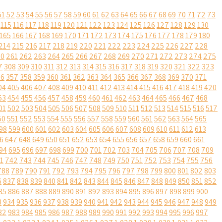
51
52
53
54
55
56
57
58
59
60
61
62
63
64
65
66
67
68
69
70
71
72
73
115
116
117
118
119
120
121
122
123
124
125
126
127
128
129
130
165
166
167
168
169
170
171
172
173
174
175
176
177
178
179
180
214
215
216
217
218
219
220
221
222
223
224
225
226
227
228
60
261
262
263
264
265
266
267
268
269
270
271
272
273
274
275
7
308
309
310
311
312
313
314
315
316
317
318
319
320
321
322
323
56
357
358
359
360
361
362
363
364
365
366
367
368
369
370
371
04
405
406
407
408
409
410
411
412
413
414
415
416
417
418
419
420
53
454
455
456
457
458
459
460
461
462
463
464
465
466
467
468
01
502
503
504
505
506
507
508
509
510
511
512
513
514
515
516
517
50
551
552
553
554
555
556
557
558
559
560
561
562
563
564
565
98
599
600
601
602
603
604
605
606
607
608
609
610
611
612
613
6
647
648
649
650
651
652
653
654
655
656
657
658
659
660
661
94
695
696
697
698
699
700
701
702
703
704
705
706
707
708
709
1
742
743
744
745
746
747
748
749
750
751
752
753
754
755
756
788
789
790
791
792
793
794
795
796
797
798
799
800
801
802
803
6
837
838
839
840
841
842
843
844
845
846
847
848
849
850
851
852
85
886
887
888
889
890
891
892
893
894
895
896
897
898
899
900
3
934
935
936
937
938
939
940
941
942
943
944
945
946
947
948
949
82
983
984
985
986
987
988
989
990
991
992
993
994
995
996
997