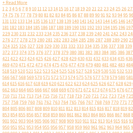
+ Read More
1
2
3
4
5
6
7
8
9
10
11
12
13
14
15
16
17
18
19
20
21
22
23
24
25
26
27
74
75
76
77
78
79
80
81
82
83
84
85
86
87
88
89
90
91
92
93
94
95
9
131
132
133
134
135
136
137
138
139
140
141
142
143
144
145
146
14
181
182
183
184
185
186
187
188
189
190
191
192
193
194
195
196
19
229
230
231
232
233
234
235
236
237
238
239
240
241
242
243
24
276
277
278
279
280
281
282
283
284
285
286
287
288
289
290
2
324
325
326
327
328
329
330
331
332
333
334
335
336
337
338
339
372
373
374
375
376
377
378
379
380
381
382
383
384
385
386
387
421
422
423
424
425
426
427
428
429
430
431
432
433
434
435
436
469
470
471
472
473
474
475
476
477
478
479
480
481
482
483
484
518
519
520
521
522
523
524
525
526
527
528
529
530
531
532
533
566
567
568
569
570
571
572
573
574
575
576
577
578
579
580
581
614
615
616
617
618
619
620
621
622
623
624
625
626
627
628
629
662
663
664
665
666
667
668
669
670
671
672
673
674
675
676
677
710
711
712
713
714
715
716
717
718
719
720
721
722
723
724
72
757
758
759
760
761
762
763
764
765
766
767
768
769
770
771
7
804
805
806
807
808
809
810
811
812
813
814
815
816
817
818
819
8
853
854
855
856
857
858
859
860
861
862
863
864
865
866
867
868
901
902
903
904
905
906
907
908
909
910
911
912
913
914
915
916
9
950
951
952
953
954
955
956
957
958
959
960
961
962
963
964
965