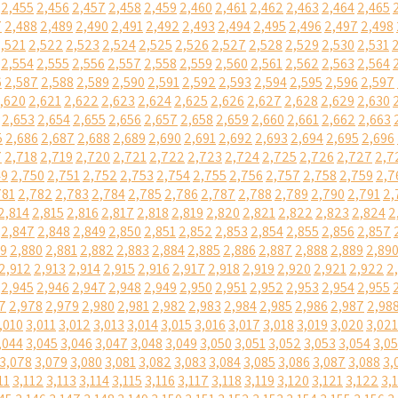
2,455
2,456
2,457
2,458
2,459
2,460
2,461
2,462
2,463
2,464
2,465
7
2,488
2,489
2,490
2,491
2,492
2,493
2,494
2,495
2,496
2,497
2,498
,521
2,522
2,523
2,524
2,525
2,526
2,527
2,528
2,529
2,530
2,531
2,554
2,555
2,556
2,557
2,558
2,559
2,560
2,561
2,562
2,563
2,564
6
2,587
2,588
2,589
2,590
2,591
2,592
2,593
2,594
2,595
2,596
2,597
,620
2,621
2,622
2,623
2,624
2,625
2,626
2,627
2,628
2,629
2,630
2,653
2,654
2,655
2,656
2,657
2,658
2,659
2,660
2,661
2,662
2,663
5
2,686
2,687
2,688
2,689
2,690
2,691
2,692
2,693
2,694
2,695
2,696
7
2,718
2,719
2,720
2,721
2,722
2,723
2,724
2,725
2,726
2,727
2,7
49
2,750
2,751
2,752
2,753
2,754
2,755
2,756
2,757
2,758
2,759
2,7
781
2,782
2,783
2,784
2,785
2,786
2,787
2,788
2,789
2,790
2,791
2,
2,814
2,815
2,816
2,817
2,818
2,819
2,820
2,821
2,822
2,823
2,824
2
2,847
2,848
2,849
2,850
2,851
2,852
2,853
2,854
2,855
2,856
2,857
79
2,880
2,881
2,882
2,883
2,884
2,885
2,886
2,887
2,888
2,889
2,89
2,912
2,913
2,914
2,915
2,916
2,917
2,918
2,919
2,920
2,921
2,922
2
2,945
2,946
2,947
2,948
2,949
2,950
2,951
2,952
2,953
2,954
2,955
7
2,978
2,979
2,980
2,981
2,982
2,983
2,984
2,985
2,986
2,987
2,98
,010
3,011
3,012
3,013
3,014
3,015
3,016
3,017
3,018
3,019
3,020
3,021
,044
3,045
3,046
3,047
3,048
3,049
3,050
3,051
3,052
3,053
3,054
3,0
3,078
3,079
3,080
3,081
3,082
3,083
3,084
3,085
3,086
3,087
3,088
3,
11
3,112
3,113
3,114
3,115
3,116
3,117
3,118
3,119
3,120
3,121
3,122
3,