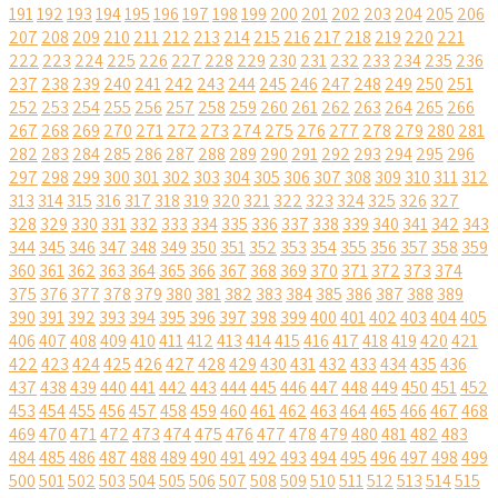
191
192
193
194
195
196
197
198
199
200
201
202
203
204
205
206
207
208
209
210
211
212
213
214
215
216
217
218
219
220
221
222
223
224
225
226
227
228
229
230
231
232
233
234
235
236
237
238
239
240
241
242
243
244
245
246
247
248
249
250
251
252
253
254
255
256
257
258
259
260
261
262
263
264
265
266
267
268
269
270
271
272
273
274
275
276
277
278
279
280
281
282
283
284
285
286
287
288
289
290
291
292
293
294
295
296
297
298
299
300
301
302
303
304
305
306
307
308
309
310
311
312
313
314
315
316
317
318
319
320
321
322
323
324
325
326
327
328
329
330
331
332
333
334
335
336
337
338
339
340
341
342
343
344
345
346
347
348
349
350
351
352
353
354
355
356
357
358
359
360
361
362
363
364
365
366
367
368
369
370
371
372
373
374
375
376
377
378
379
380
381
382
383
384
385
386
387
388
389
390
391
392
393
394
395
396
397
398
399
400
401
402
403
404
405
406
407
408
409
410
411
412
413
414
415
416
417
418
419
420
421
422
423
424
425
426
427
428
429
430
431
432
433
434
435
436
437
438
439
440
441
442
443
444
445
446
447
448
449
450
451
452
453
454
455
456
457
458
459
460
461
462
463
464
465
466
467
468
469
470
471
472
473
474
475
476
477
478
479
480
481
482
483
484
485
486
487
488
489
490
491
492
493
494
495
496
497
498
499
500
501
502
503
504
505
506
507
508
509
510
511
512
513
514
515