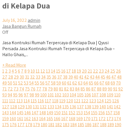
di Kelapa Dua
July 16, 2022
admin
Jasa Bangun Rumah
Off
Jasa Kontruksi Rumah Terpercaya di Kelapa Dua | Qyusi
Persada Jasa Kontruksi Rumah Terpercaya di Kelapa Dua –
Hallo Ghais,...
+ Read More
1
2
3
4
5
6
7
8
9
10
11
12
13
14
15
16
17
18
19
20
21
22
23
24
25
26
27
28
29
30
31
32
33
34
35
36
37
38
39
40
41
42
43
44
45
46
47
48
49
50
51
52
53
54
55
56
57
58
59
60
61
62
63
64
65
66
67
68
69
70
71
72
73
74
75
76
77
78
79
80
81
82
83
84
85
86
87
88
89
90
91
92
93
94
95
96
97
98
99
100
101
102
103
104
105
106
107
108
109
110
111
112
113
114
115
116
117
118
119
120
121
122
123
124
125
126
127
128
129
130
131
132
133
134
135
136
137
138
139
140
141
142
143
144
145
146
147
148
149
150
151
152
153
154
155
156
157
158
159
160
161
162
163
164
165
166
167
168
169
170
171
172
173
174
175
176
177
178
179
180
181
182
183
184
185
186
187
188
189
190