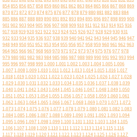
854
855
856
857
858
859
860
861
862
863
864
865
866
867
868
869
870
871
872
873
874
875
876
877
878
879
880
881
882
883
884
885
886
887
888
889
890
891
892
893
894
895
896
897
898
899
900
901
902
903
904
905
906
907
908
909
910
911
912
913
914
915
916
917
918
919
920
921
922
923
924
925
926
927
928
929
930
931
932
933
934
935
936
937
938
939
940
941
942
943
944
945
946
947
948
949
950
951
952
953
954
955
956
957
958
959
960
961
962
963
964
965
966
967
968
969
970
971
972
973
974
975
976
977
978
979
980
981
982
983
984
985
986
987
988
989
990
991
992
993
994
995
996
997
998
999
1,000
1,001
1,002
1,003
1,004
1,005
1,006
1,007
1,008
1,009
1,010
1,011
1,012
1,013
1,014
1,015
1,016
1,017
1,018
1,019
1,020
1,021
1,022
1,023
1,024
1,025
1,026
1,027
1,028
1,029
1,030
1,031
1,032
1,033
1,034
1,035
1,036
1,037
1,038
1,039
1,040
1,041
1,042
1,043
1,044
1,045
1,046
1,047
1,048
1,049
1,050
1,051
1,052
1,053
1,054
1,055
1,056
1,057
1,058
1,059
1,060
1,061
1,062
1,063
1,064
1,065
1,066
1,067
1,068
1,069
1,070
1,071
1,072
1,073
1,074
1,075
1,076
1,077
1,078
1,079
1,080
1,081
1,082
1,083
1,084
1,085
1,086
1,087
1,088
1,089
1,090
1,091
1,092
1,093
1,094
1,095
1,096
1,097
1,098
1,099
1,100
1,101
1,102
1,103
1,104
1,105
1,106
1,107
1,108
1,109
1,110
1,111
1,112
1,113
1,114
1,115
1,116
1,117
1,118
1,119
1,120
1,121
1,122
1,123
1,124
1,125
1,126
1,127