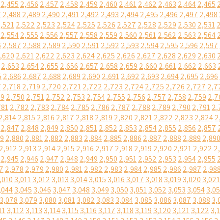
2,455
2,456
2,457
2,458
2,459
2,460
2,461
2,462
2,463
2,464
2,465
7
2,488
2,489
2,490
2,491
2,492
2,493
2,494
2,495
2,496
2,497
2,498
,521
2,522
2,523
2,524
2,525
2,526
2,527
2,528
2,529
2,530
2,531
2,554
2,555
2,556
2,557
2,558
2,559
2,560
2,561
2,562
2,563
2,564
6
2,587
2,588
2,589
2,590
2,591
2,592
2,593
2,594
2,595
2,596
2,597
,620
2,621
2,622
2,623
2,624
2,625
2,626
2,627
2,628
2,629
2,630
2,653
2,654
2,655
2,656
2,657
2,658
2,659
2,660
2,661
2,662
2,663
5
2,686
2,687
2,688
2,689
2,690
2,691
2,692
2,693
2,694
2,695
2,696
7
2,718
2,719
2,720
2,721
2,722
2,723
2,724
2,725
2,726
2,727
2,7
49
2,750
2,751
2,752
2,753
2,754
2,755
2,756
2,757
2,758
2,759
2,7
781
2,782
2,783
2,784
2,785
2,786
2,787
2,788
2,789
2,790
2,791
2,
2,814
2,815
2,816
2,817
2,818
2,819
2,820
2,821
2,822
2,823
2,824
2
2,847
2,848
2,849
2,850
2,851
2,852
2,853
2,854
2,855
2,856
2,857
79
2,880
2,881
2,882
2,883
2,884
2,885
2,886
2,887
2,888
2,889
2,89
2,912
2,913
2,914
2,915
2,916
2,917
2,918
2,919
2,920
2,921
2,922
2
2,945
2,946
2,947
2,948
2,949
2,950
2,951
2,952
2,953
2,954
2,955
7
2,978
2,979
2,980
2,981
2,982
2,983
2,984
2,985
2,986
2,987
2,98
,010
3,011
3,012
3,013
3,014
3,015
3,016
3,017
3,018
3,019
3,020
3,021
,044
3,045
3,046
3,047
3,048
3,049
3,050
3,051
3,052
3,053
3,054
3,0
3,078
3,079
3,080
3,081
3,082
3,083
3,084
3,085
3,086
3,087
3,088
3,
11
3,112
3,113
3,114
3,115
3,116
3,117
3,118
3,119
3,120
3,121
3,122
3,