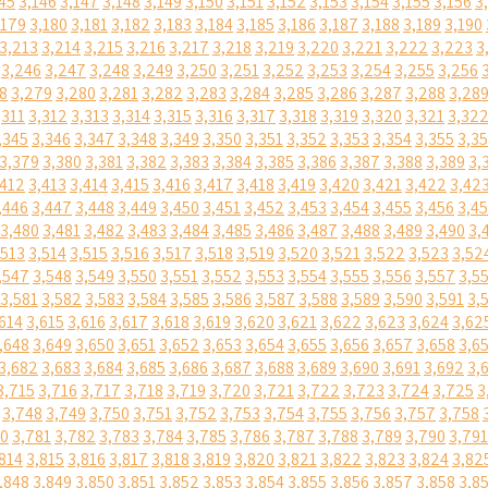
45
3,146
3,147
3,148
3,149
3,150
3,151
3,152
3,153
3,154
3,155
3,156
3
,179
3,180
3,181
3,182
3,183
3,184
3,185
3,186
3,187
3,188
3,189
3,190
3,213
3,214
3,215
3,216
3,217
3,218
3,219
3,220
3,221
3,222
3,223
3
3,246
3,247
3,248
3,249
3,250
3,251
3,252
3,253
3,254
3,255
3,256
8
3,279
3,280
3,281
3,282
3,283
3,284
3,285
3,286
3,287
3,288
3,28
,311
3,312
3,313
3,314
3,315
3,316
3,317
3,318
3,319
3,320
3,321
3,32
,345
3,346
3,347
3,348
3,349
3,350
3,351
3,352
3,353
3,354
3,355
3,3
3,379
3,380
3,381
3,382
3,383
3,384
3,385
3,386
3,387
3,388
3,389
3,
,412
3,413
3,414
3,415
3,416
3,417
3,418
3,419
3,420
3,421
3,422
3,42
,446
3,447
3,448
3,449
3,450
3,451
3,452
3,453
3,454
3,455
3,456
3,4
3,480
3,481
3,482
3,483
3,484
3,485
3,486
3,487
3,488
3,489
3,490
3,
,513
3,514
3,515
3,516
3,517
3,518
3,519
3,520
3,521
3,522
3,523
3,52
,547
3,548
3,549
3,550
3,551
3,552
3,553
3,554
3,555
3,556
3,557
3,5
3,581
3,582
3,583
3,584
3,585
3,586
3,587
3,588
3,589
3,590
3,591
3,
614
3,615
3,616
3,617
3,618
3,619
3,620
3,621
3,622
3,623
3,624
3,62
,648
3,649
3,650
3,651
3,652
3,653
3,654
3,655
3,656
3,657
3,658
3,6
3,682
3,683
3,684
3,685
3,686
3,687
3,688
3,689
3,690
3,691
3,692
3,
3,715
3,716
3,717
3,718
3,719
3,720
3,721
3,722
3,723
3,724
3,725
3
3,748
3,749
3,750
3,751
3,752
3,753
3,754
3,755
3,756
3,757
3,758
80
3,781
3,782
3,783
3,784
3,785
3,786
3,787
3,788
3,789
3,790
3,791
814
3,815
3,816
3,817
3,818
3,819
3,820
3,821
3,822
3,823
3,824
3,82
,848
3,849
3,850
3,851
3,852
3,853
3,854
3,855
3,856
3,857
3,858
3,8