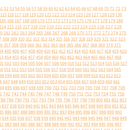
51
52
53
54
55
56
57
58
59
60
61
62
63
64
65
66
67
68
69
70
71
72
73
115
116
117
118
119
120
121
122
123
124
125
126
127
128
129
130
165
166
167
168
169
170
171
172
173
174
175
176
177
178
179
180
214
215
216
217
218
219
220
221
222
223
224
225
226
227
228
60
261
262
263
264
265
266
267
268
269
270
271
272
273
274
275
7
308
309
310
311
312
313
314
315
316
317
318
319
320
321
322
323
56
357
358
359
360
361
362
363
364
365
366
367
368
369
370
371
04
405
406
407
408
409
410
411
412
413
414
415
416
417
418
419
420
53
454
455
456
457
458
459
460
461
462
463
464
465
466
467
468
01
502
503
504
505
506
507
508
509
510
511
512
513
514
515
516
517
50
551
552
553
554
555
556
557
558
559
560
561
562
563
564
565
98
599
600
601
602
603
604
605
606
607
608
609
610
611
612
613
6
647
648
649
650
651
652
653
654
655
656
657
658
659
660
661
94
695
696
697
698
699
700
701
702
703
704
705
706
707
708
709
1
742
743
744
745
746
747
748
749
750
751
752
753
754
755
756
788
789
790
791
792
793
794
795
796
797
798
799
800
801
802
803
6
837
838
839
840
841
842
843
844
845
846
847
848
849
850
851
852
85
886
887
888
889
890
891
892
893
894
895
896
897
898
899
900
3
934
935
936
937
938
939
940
941
942
943
944
945
946
947
948
949
82
983
984
985
986
987
988
989
990
991
992
993
994
995
996
997