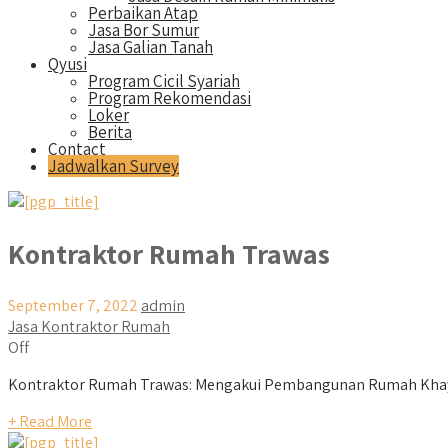
Perbaikan Atap
Jasa Bor Sumur
Jasa Galian Tanah
Qyusi
Program Cicil Syariah
Program Rekomendasi
Loker
Berita
Contact
Jadwalkan Survey
Kontraktor Rumah Trawas
September 7, 2022
admin
Jasa Kontraktor Rumah
Off
Kontraktor Rumah Trawas: Mengakui Pembangunan Rumah Khayal
+ Read More