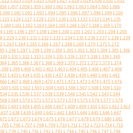
1,022
1,023
1,024
1,025
1,026
1,027
1,028
1,029
1,030
1,031
1,032
,056
1,057
1,058
1,059
1,060
1,061
1,062
1,063
1,064
1,065
1,066
1,090
1,091
1,092
1,093
1,094
1,095
1,096
1,097
1,098
1,099
1,100
1,125
1,126
1,127
1,128
1,129
1,130
1,131
1,132
1,133
1,134
1,135
1,160
1,161
1,162
1,163
1,164
1,165
1,166
1,167
1,168
1,169
1,170
94
1,195
1,196
1,197
1,198
1,199
1,200
1,201
1,202
1,203
1,204
1,205
28
1,229
1,230
1,231
1,232
1,233
1,234
1,235
1,236
1,237
1,238
1,239
62
1,263
1,264
1,265
1,266
1,267
1,268
1,269
1,270
1,271
1,272
295
1,296
1,297
1,298
1,299
1,300
1,301
1,302
1,303
1,304
1,305
1,306
,330
1,331
1,332
1,333
1,334
1,335
1,336
1,337
1,338
1,339
1,340
,364
1,365
1,366
1,367
1,368
1,369
1,370
1,371
1,372
1,373
1,374
1,398
1,399
1,400
1,401
1,402
1,403
1,404
1,405
1,406
1,407
1,408
,432
1,433
1,434
1,435
1,436
1,437
1,438
1,439
1,440
1,441
1,442
,466
1,467
1,468
1,469
1,470
1,471
1,472
1,473
1,474
1,475
1,476
,500
1,501
1,502
1,503
1,504
1,505
1,506
1,507
1,508
1,509
1,510
,534
1,535
1,536
1,537
1,538
1,539
1,540
1,541
1,542
1,543
1,544
,568
1,569
1,570
1,571
1,572
1,573
1,574
1,575
1,576
1,577
1,578
,602
1,603
1,604
1,605
1,606
1,607
1,608
1,609
1,610
1,611
1,612
1,613
,637
1,638
1,639
1,640
1,641
1,642
1,643
1,644
1,645
1,646
1,647
,671
1,672
1,673
1,674
1,675
1,676
1,677
1,678
1,679
1,680
1,681
1,705
1,706
1,707
1,708
1,709
1,710
1,711
1,712
1,713
1,714
1,715
738
1,739
1,740
1,741
1,742
1,743
1,744
1,745
1,746
1,747
1,748