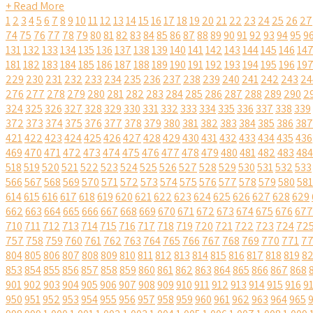
+ Read More
1
2
3
4
5
6
7
8
9
10
11
12
13
14
15
16
17
18
19
20
21
22
23
24
25
26
27
74
75
76
77
78
79
80
81
82
83
84
85
86
87
88
89
90
91
92
93
94
95
9
131
132
133
134
135
136
137
138
139
140
141
142
143
144
145
146
14
181
182
183
184
185
186
187
188
189
190
191
192
193
194
195
196
19
229
230
231
232
233
234
235
236
237
238
239
240
241
242
243
24
276
277
278
279
280
281
282
283
284
285
286
287
288
289
290
2
324
325
326
327
328
329
330
331
332
333
334
335
336
337
338
339
372
373
374
375
376
377
378
379
380
381
382
383
384
385
386
387
421
422
423
424
425
426
427
428
429
430
431
432
433
434
435
436
469
470
471
472
473
474
475
476
477
478
479
480
481
482
483
484
518
519
520
521
522
523
524
525
526
527
528
529
530
531
532
533
566
567
568
569
570
571
572
573
574
575
576
577
578
579
580
581
614
615
616
617
618
619
620
621
622
623
624
625
626
627
628
629
662
663
664
665
666
667
668
669
670
671
672
673
674
675
676
677
710
711
712
713
714
715
716
717
718
719
720
721
722
723
724
72
757
758
759
760
761
762
763
764
765
766
767
768
769
770
771
7
804
805
806
807
808
809
810
811
812
813
814
815
816
817
818
819
8
853
854
855
856
857
858
859
860
861
862
863
864
865
866
867
868
901
902
903
904
905
906
907
908
909
910
911
912
913
914
915
916
9
950
951
952
953
954
955
956
957
958
959
960
961
962
963
964
965