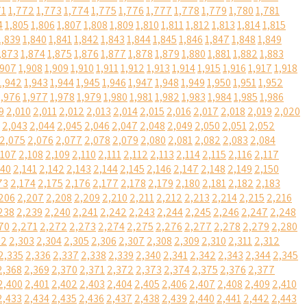
71
1,772
1,773
1,774
1,775
1,776
1,777
1,778
1,779
1,780
1,781
4
1,805
1,806
1,807
1,808
1,809
1,810
1,811
1,812
1,813
1,814
1,815
1,839
1,840
1,841
1,842
1,843
1,844
1,845
1,846
1,847
1,848
1,849
,873
1,874
1,875
1,876
1,877
1,878
1,879
1,880
1,881
1,882
1,883
,907
1,908
1,909
1,910
1,911
1,912
1,913
1,914
1,915
1,916
1,917
1,918
1,942
1,943
1,944
1,945
1,946
1,947
1,948
1,949
1,950
1,951
1,952
1,976
1,977
1,978
1,979
1,980
1,981
1,982
1,983
1,984
1,985
1,986
9
2,010
2,011
2,012
2,013
2,014
2,015
2,016
2,017
2,018
2,019
2,020
2,043
2,044
2,045
2,046
2,047
2,048
2,049
2,050
2,051
2,052
2,075
2,076
2,077
2,078
2,079
2,080
2,081
2,082
2,083
2,084
,107
2,108
2,109
2,110
2,111
2,112
2,113
2,114
2,115
2,116
2,117
140
2,141
2,142
2,143
2,144
2,145
2,146
2,147
2,148
2,149
2,150
73
2,174
2,175
2,176
2,177
2,178
2,179
2,180
2,181
2,182
2,183
206
2,207
2,208
2,209
2,210
2,211
2,212
2,213
2,214
2,215
2,216
238
2,239
2,240
2,241
2,242
2,243
2,244
2,245
2,246
2,247
2,248
70
2,271
2,272
2,273
2,274
2,275
2,276
2,277
2,278
2,279
2,280
02
2,303
2,304
2,305
2,306
2,307
2,308
2,309
2,310
2,311
2,312
2,335
2,336
2,337
2,338
2,339
2,340
2,341
2,342
2,343
2,344
2,345
2,368
2,369
2,370
2,371
2,372
2,373
2,374
2,375
2,376
2,377
2,400
2,401
2,402
2,403
2,404
2,405
2,406
2,407
2,408
2,409
2,410
2,433
2,434
2,435
2,436
2,437
2,438
2,439
2,440
2,441
2,442
2,443