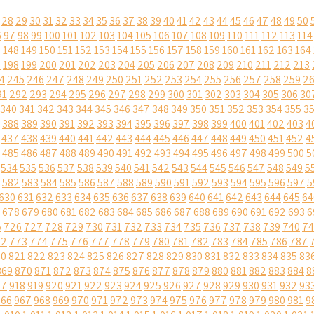
28
29
30
31
32
33
34
35
36
37
38
39
40
41
42
43
44
45
46
47
48
49
50
6
97
98
99
100
101
102
103
104
105
106
107
108
109
110
111
112
113
114
7
148
149
150
151
152
153
154
155
156
157
158
159
160
161
162
163
164
7
198
199
200
201
202
203
204
205
206
207
208
209
210
211
212
213
4
245
246
247
248
249
250
251
252
253
254
255
256
257
258
259
2
91
292
293
294
295
296
297
298
299
300
301
302
303
304
305
306
30
340
341
342
343
344
345
346
347
348
349
350
351
352
353
354
355
3
388
389
390
391
392
393
394
395
396
397
398
399
400
401
402
403
4
437
438
439
440
441
442
443
444
445
446
447
448
449
450
451
452
4
485
486
487
488
489
490
491
492
493
494
495
496
497
498
499
500
5
534
535
536
537
538
539
540
541
542
543
544
545
546
547
548
549
5
582
583
584
585
586
587
588
589
590
591
592
593
594
595
596
597
5
630
631
632
633
634
635
636
637
638
639
640
641
642
643
644
645
64
678
679
680
681
682
683
684
685
686
687
688
689
690
691
692
693
6
5
726
727
728
729
730
731
732
733
734
735
736
737
738
739
740
74
72
773
774
775
776
777
778
779
780
781
782
783
784
785
786
787
20
821
822
823
824
825
826
827
828
829
830
831
832
833
834
835
83
869
870
871
872
873
874
875
876
877
878
879
880
881
882
883
884
8
17
918
919
920
921
922
923
924
925
926
927
928
929
930
931
932
93
966
967
968
969
970
971
972
973
974
975
976
977
978
979
980
981
9