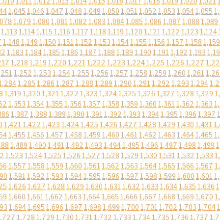
1,010
1,011
1,012
1,013
1,014
1,015
1,016
1,017
1,018
1,019
1,020
1,021
44
1,045
1,046
1,047
1,048
1,049
1,050
1,051
1,052
1,053
1,054
1,055
1
,078
1,079
1,080
1,081
1,082
1,083
1,084
1,085
1,086
1,087
1,088
1,089
1,113
1,114
1,115
1,116
1,117
1,118
1,119
1,120
1,121
1,122
1,123
1,124
7
1,148
1,149
1,150
1,151
1,152
1,153
1,154
1,155
1,156
1,157
1,158
1,159
82
1,183
1,184
1,185
1,186
1,187
1,188
1,189
1,190
1,191
1,192
1,193
1,1
217
1,218
1,219
1,220
1,221
1,222
1,223
1,224
1,225
1,226
1,227
1,2
,251
1,252
1,253
1,254
1,255
1,256
1,257
1,258
1,259
1,260
1,261
1,2
1,284
1,285
1,286
1,287
1,288
1,289
1,290
1,291
1,292
1,293
1,294
1,
8
1,319
1,320
1,321
1,322
1,323
1,324
1,325
1,326
1,327
1,328
1,329
1
52
1,353
1,354
1,355
1,356
1,357
1,358
1,359
1,360
1,361
1,362
1,363
1
386
1,387
1,388
1,389
1,390
1,391
1,392
1,393
1,394
1,395
1,396
1,397
0
1,421
1,422
1,423
1,424
1,425
1,426
1,427
1,428
1,429
1,430
1,431
1
54
1,455
1,456
1,457
1,458
1,459
1,460
1,461
1,462
1,463
1,464
1,465
1
488
1,489
1,490
1,491
1,492
1,493
1,494
1,495
1,496
1,497
1,498
1,499
1
22
1,523
1,524
1,525
1,526
1,527
1,528
1,529
1,530
1,531
1,532
1,533
1
56
1,557
1,558
1,559
1,560
1,561
1,562
1,563
1,564
1,565
1,566
1,567
1
590
1,591
1,592
1,593
1,594
1,595
1,596
1,597
1,598
1,599
1,600
1,601
1
25
1,626
1,627
1,628
1,629
1,630
1,631
1,632
1,633
1,634
1,635
1,636
1
59
1,660
1,661
1,662
1,663
1,664
1,665
1,666
1,667
1,668
1,669
1,670
1
693
1,694
1,695
1,696
1,697
1,698
1,699
1,700
1,701
1,702
1,703
1,704
1,727
1,728
1,729
1,730
1,731
1,732
1,733
1,734
1,735
1,736
1,737
1,