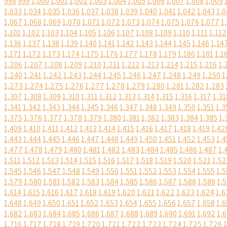
998
999
1,000
1,001
1,002
1,003
1,004
1,005
1,006
1,007
1,008
1,009
1,033
1,034
1,035
1,036
1,037
1,038
1,039
1,040
1,041
1,042
1,043
1,0
1,067
1,068
1,069
1,070
1,071
1,072
1,073
1,074
1,075
1,076
1,077
1
1,101
1,102
1,103
1,104
1,105
1,106
1,107
1,108
1,109
1,110
1,111
1,112
1,136
1,137
1,138
1,139
1,140
1,141
1,142
1,143
1,144
1,145
1,146
1,14
1,171
1,172
1,173
1,174
1,175
1,176
1,177
1,178
1,179
1,180
1,181
1,1
1,206
1,207
1,208
1,209
1,210
1,211
1,212
1,213
1,214
1,215
1,216
1,
1,240
1,241
1,242
1,243
1,244
1,245
1,246
1,247
1,248
1,249
1,250
1
1,273
1,274
1,275
1,276
1,277
1,278
1,279
1,280
1,281
1,282
1,283
1,307
1,308
1,309
1,310
1,311
1,312
1,313
1,314
1,315
1,316
1,317
1,31
1,341
1,342
1,343
1,344
1,345
1,346
1,347
1,348
1,349
1,350
1,351
1,3
1,375
1,376
1,377
1,378
1,379
1,380
1,381
1,382
1,383
1,384
1,385
1,
1,409
1,410
1,411
1,412
1,413
1,414
1,415
1,416
1,417
1,418
1,419
1,42
1,443
1,444
1,445
1,446
1,447
1,448
1,449
1,450
1,451
1,452
1,453
1,4
1,477
1,478
1,479
1,480
1,481
1,482
1,483
1,484
1,485
1,486
1,487
1,
1,511
1,512
1,513
1,514
1,515
1,516
1,517
1,518
1,519
1,520
1,521
1,5
1,545
1,546
1,547
1,548
1,549
1,550
1,551
1,552
1,553
1,554
1,555
1,5
1,579
1,580
1,581
1,582
1,583
1,584
1,585
1,586
1,587
1,588
1,589
1,
1,614
1,615
1,616
1,617
1,618
1,619
1,620
1,621
1,622
1,623
1,624
1,6
1,648
1,649
1,650
1,651
1,652
1,653
1,654
1,655
1,656
1,657
1,658
1,6
1,682
1,683
1,684
1,685
1,686
1,687
1,688
1,689
1,690
1,691
1,692
1,
1,716
1,717
1,718
1,719
1,720
1,721
1,722
1,723
1,724
1,725
1,726