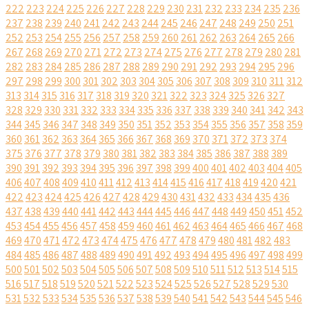
222
223
224
225
226
227
228
229
230
231
232
233
234
235
236
237
238
239
240
241
242
243
244
245
246
247
248
249
250
251
252
253
254
255
256
257
258
259
260
261
262
263
264
265
266
267
268
269
270
271
272
273
274
275
276
277
278
279
280
281
282
283
284
285
286
287
288
289
290
291
292
293
294
295
296
297
298
299
300
301
302
303
304
305
306
307
308
309
310
311
312
313
314
315
316
317
318
319
320
321
322
323
324
325
326
327
328
329
330
331
332
333
334
335
336
337
338
339
340
341
342
343
344
345
346
347
348
349
350
351
352
353
354
355
356
357
358
359
360
361
362
363
364
365
366
367
368
369
370
371
372
373
374
375
376
377
378
379
380
381
382
383
384
385
386
387
388
389
390
391
392
393
394
395
396
397
398
399
400
401
402
403
404
405
406
407
408
409
410
411
412
413
414
415
416
417
418
419
420
421
422
423
424
425
426
427
428
429
430
431
432
433
434
435
436
437
438
439
440
441
442
443
444
445
446
447
448
449
450
451
452
453
454
455
456
457
458
459
460
461
462
463
464
465
466
467
468
469
470
471
472
473
474
475
476
477
478
479
480
481
482
483
484
485
486
487
488
489
490
491
492
493
494
495
496
497
498
499
500
501
502
503
504
505
506
507
508
509
510
511
512
513
514
515
516
517
518
519
520
521
522
523
524
525
526
527
528
529
530
531
532
533
534
535
536
537
538
539
540
541
542
543
544
545
546