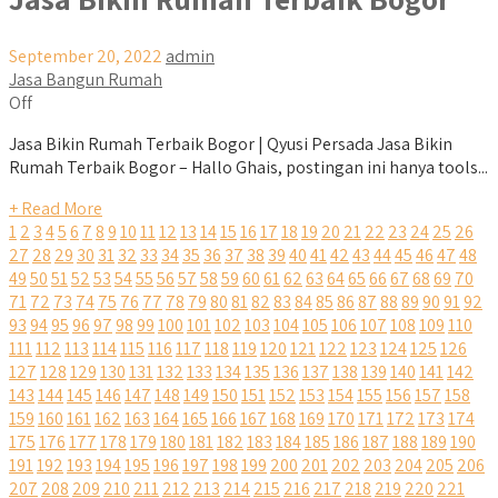
September 20, 2022
admin
Jasa Bangun Rumah
Off
Jasa Bikin Rumah Terbaik Bogor | Qyusi Persada Jasa Bikin
Rumah Terbaik Bogor – Hallo Ghais, postingan ini hanya tools...
+ Read More
1
2
3
4
5
6
7
8
9
10
11
12
13
14
15
16
17
18
19
20
21
22
23
24
25
26
27
28
29
30
31
32
33
34
35
36
37
38
39
40
41
42
43
44
45
46
47
48
49
50
51
52
53
54
55
56
57
58
59
60
61
62
63
64
65
66
67
68
69
70
71
72
73
74
75
76
77
78
79
80
81
82
83
84
85
86
87
88
89
90
91
92
93
94
95
96
97
98
99
100
101
102
103
104
105
106
107
108
109
110
111
112
113
114
115
116
117
118
119
120
121
122
123
124
125
126
127
128
129
130
131
132
133
134
135
136
137
138
139
140
141
142
143
144
145
146
147
148
149
150
151
152
153
154
155
156
157
158
159
160
161
162
163
164
165
166
167
168
169
170
171
172
173
174
175
176
177
178
179
180
181
182
183
184
185
186
187
188
189
190
191
192
193
194
195
196
197
198
199
200
201
202
203
204
205
206
207
208
209
210
211
212
213
214
215
216
217
218
219
220
221