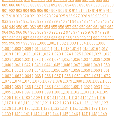
885
886
887
888
889
890
891
892
893
894
895
896
897
898
899
900
901
902
903
904
905
906
907
908
909
910
911
912
913
914
915
916
917
918
919
920
921
922
923
924
925
926
927
928
929
930
931
932
933
934
935
936
937
938
939
940
941
942
943
944
945
946
947
948
949
950
951
952
953
954
955
956
957
958
959
960
961
962
963
964
965
966
967
968
969
970
971
972
973
974
975
976
977
978
979
980
981
982
983
984
985
986
987
988
989
990
991
992
993
994
995
996
997
998
999
1,000
1,001
1,002
1,003
1,004
1,005
1,006
1,007
1,008
1,009
1,010
1,011
1,012
1,013
1,014
1,015
1,016
1,017
1,018
1,019
1,020
1,021
1,022
1,023
1,024
1,025
1,026
1,027
1,028
1,029
1,030
1,031
1,032
1,033
1,034
1,035
1,036
1,037
1,038
1,039
1,040
1,041
1,042
1,043
1,044
1,045
1,046
1,047
1,048
1,049
1,050
1,051
1,052
1,053
1,054
1,055
1,056
1,057
1,058
1,059
1,060
1,061
1,062
1,063
1,064
1,065
1,066
1,067
1,068
1,069
1,070
1,071
1,072
1,073
1,074
1,075
1,076
1,077
1,078
1,079
1,080
1,081
1,082
1,083
1,084
1,085
1,086
1,087
1,088
1,089
1,090
1,091
1,092
1,093
1,094
1,095
1,096
1,097
1,098
1,099
1,100
1,101
1,102
1,103
1,104
1,105
1,106
1,107
1,108
1,109
1,110
1,111
1,112
1,113
1,114
1,115
1,116
1,117
1,118
1,119
1,120
1,121
1,122
1,123
1,124
1,125
1,126
1,127
1,128
1,129
1,130
1,131
1,132
1,133
1,134
1,135
1,136
1,137
1,138
1,139
1,140
1,141
1,142
1,143
1,144
1,145
1,146
1,147
1,148
1,149