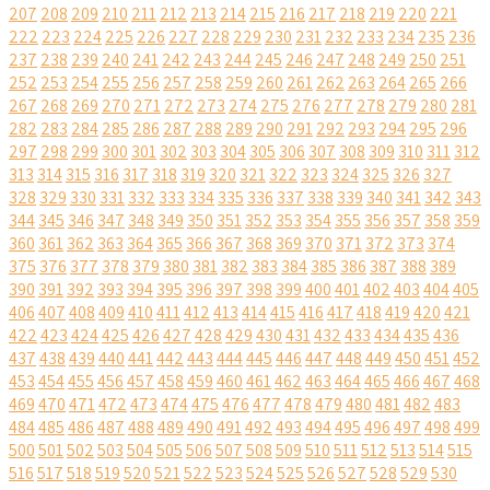
207
208
209
210
211
212
213
214
215
216
217
218
219
220
221
222
223
224
225
226
227
228
229
230
231
232
233
234
235
236
237
238
239
240
241
242
243
244
245
246
247
248
249
250
251
252
253
254
255
256
257
258
259
260
261
262
263
264
265
266
267
268
269
270
271
272
273
274
275
276
277
278
279
280
281
282
283
284
285
286
287
288
289
290
291
292
293
294
295
296
297
298
299
300
301
302
303
304
305
306
307
308
309
310
311
312
313
314
315
316
317
318
319
320
321
322
323
324
325
326
327
328
329
330
331
332
333
334
335
336
337
338
339
340
341
342
343
344
345
346
347
348
349
350
351
352
353
354
355
356
357
358
359
360
361
362
363
364
365
366
367
368
369
370
371
372
373
374
375
376
377
378
379
380
381
382
383
384
385
386
387
388
389
390
391
392
393
394
395
396
397
398
399
400
401
402
403
404
405
406
407
408
409
410
411
412
413
414
415
416
417
418
419
420
421
422
423
424
425
426
427
428
429
430
431
432
433
434
435
436
437
438
439
440
441
442
443
444
445
446
447
448
449
450
451
452
453
454
455
456
457
458
459
460
461
462
463
464
465
466
467
468
469
470
471
472
473
474
475
476
477
478
479
480
481
482
483
484
485
486
487
488
489
490
491
492
493
494
495
496
497
498
499
500
501
502
503
504
505
506
507
508
509
510
511
512
513
514
515
516
517
518
519
520
521
522
523
524
525
526
527
528
529
530