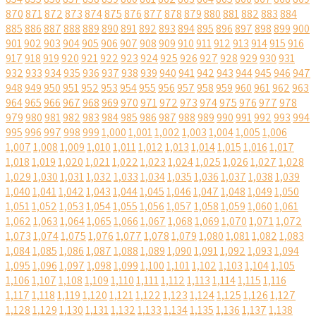
870
871
872
873
874
875
876
877
878
879
880
881
882
883
884
885
886
887
888
889
890
891
892
893
894
895
896
897
898
899
900
901
902
903
904
905
906
907
908
909
910
911
912
913
914
915
916
917
918
919
920
921
922
923
924
925
926
927
928
929
930
931
932
933
934
935
936
937
938
939
940
941
942
943
944
945
946
947
948
949
950
951
952
953
954
955
956
957
958
959
960
961
962
963
964
965
966
967
968
969
970
971
972
973
974
975
976
977
978
979
980
981
982
983
984
985
986
987
988
989
990
991
992
993
994
995
996
997
998
999
1,000
1,001
1,002
1,003
1,004
1,005
1,006
1,007
1,008
1,009
1,010
1,011
1,012
1,013
1,014
1,015
1,016
1,017
1,018
1,019
1,020
1,021
1,022
1,023
1,024
1,025
1,026
1,027
1,028
1,029
1,030
1,031
1,032
1,033
1,034
1,035
1,036
1,037
1,038
1,039
1,040
1,041
1,042
1,043
1,044
1,045
1,046
1,047
1,048
1,049
1,050
1,051
1,052
1,053
1,054
1,055
1,056
1,057
1,058
1,059
1,060
1,061
1,062
1,063
1,064
1,065
1,066
1,067
1,068
1,069
1,070
1,071
1,072
1,073
1,074
1,075
1,076
1,077
1,078
1,079
1,080
1,081
1,082
1,083
1,084
1,085
1,086
1,087
1,088
1,089
1,090
1,091
1,092
1,093
1,094
1,095
1,096
1,097
1,098
1,099
1,100
1,101
1,102
1,103
1,104
1,105
1,106
1,107
1,108
1,109
1,110
1,111
1,112
1,113
1,114
1,115
1,116
1,117
1,118
1,119
1,120
1,121
1,122
1,123
1,124
1,125
1,126
1,127
1,128
1,129
1,130
1,131
1,132
1,133
1,134
1,135
1,136
1,137
1,138