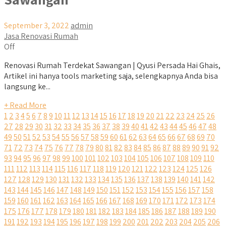
September 3, 2022
admin
Jasa Renovasi Rumah
Off
Renovasi Rumah Terdekat Sawangan | Qyusi Persada Hai Ghais,
Artikel ini hanya tools marketing saja, selengkapnya Anda bisa
langsung ke...
+ Read More
1
2
3
4
5
6
7
8
9
10
11
12
13
14
15
16
17
18
19
20
21
22
23
24
25
26
27
28
29
30
31
32
33
34
35
36
37
38
39
40
41
42
43
44
45
46
47
48
49
50
51
52
53
54
55
56
57
58
59
60
61
62
63
64
65
66
67
68
69
70
71
72
73
74
75
76
77
78
79
80
81
82
83
84
85
86
87
88
89
90
91
92
93
94
95
96
97
98
99
100
101
102
103
104
105
106
107
108
109
110
111
112
113
114
115
116
117
118
119
120
121
122
123
124
125
126
127
128
129
130
131
132
133
134
135
136
137
138
139
140
141
142
143
144
145
146
147
148
149
150
151
152
153
154
155
156
157
158
159
160
161
162
163
164
165
166
167
168
169
170
171
172
173
174
175
176
177
178
179
180
181
182
183
184
185
186
187
188
189
190
191
192
193
194
195
196
197
198
199
200
201
202
203
204
205
206