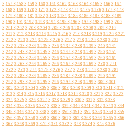
3,157
3,158
3,159
3,160
3,161
3,162
3,163
3,164
3,165
3,166
3,167
3,168
3,169
3,170
3,171
3,172
3,173
3,174
3,175
3,176
3,177
3,178
3,179
3,180
3,181
3,182
3,183
3,184
3,185
3,186
3,187
3,188
3,189
3,190
3,191
3,192
3,193
3,194
3,195
3,196
3,197
3,198
3,199
3,200
3,201
3,202
3,203
3,204
3,205
3,206
3,207
3,208
3,209
3,210
3,211
3,212
3,213
3,214
3,215
3,216
3,217
3,218
3,219
3,220
3,221
3,222
3,223
3,224
3,225
3,226
3,227
3,228
3,229
3,230
3,231
3,232
3,233
3,234
3,235
3,236
3,237
3,238
3,239
3,240
3,241
3,242
3,243
3,244
3,245
3,246
3,247
3,248
3,249
3,250
3,251
3,252
3,253
3,254
3,255
3,256
3,257
3,258
3,259
3,260
3,261
3,262
3,263
3,264
3,265
3,266
3,267
3,268
3,269
3,270
3,271
3,272
3,273
3,274
3,275
3,276
3,277
3,278
3,279
3,280
3,281
3,282
3,283
3,284
3,285
3,286
3,287
3,288
3,289
3,290
3,291
3,292
3,293
3,294
3,295
3,296
3,297
3,298
3,299
3,300
3,301
3,302
3,303
3,304
3,305
3,306
3,307
3,308
3,309
3,310
3,311
3,312
3,313
3,314
3,315
3,316
3,317
3,318
3,319
3,320
3,321
3,322
3,323
3,324
3,325
3,326
3,327
3,328
3,329
3,330
3,331
3,332
3,333
3,334
3,335
3,336
3,337
3,338
3,339
3,340
3,341
3,342
3,343
3,344
3,345
3,346
3,347
3,348
3,349
3,350
3,351
3,352
3,353
3,354
3,355
3,356
3,357
3,358
3,359
3,360
3,361
3,362
3,363
3,364
3,365
3,366
3,367
3,368
3,369
3,370
3,371
3,372
3,373
3,374
3,375
3,376