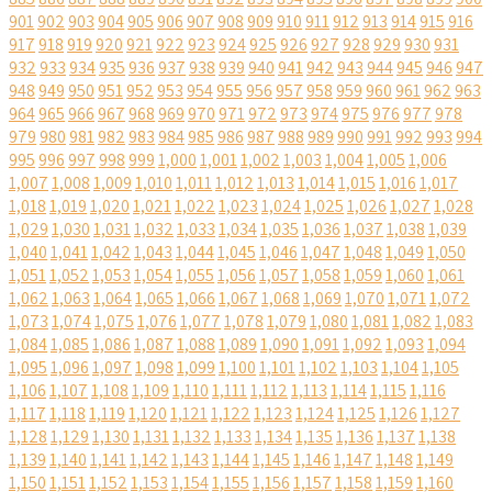
901
902
903
904
905
906
907
908
909
910
911
912
913
914
915
916
917
918
919
920
921
922
923
924
925
926
927
928
929
930
931
932
933
934
935
936
937
938
939
940
941
942
943
944
945
946
947
948
949
950
951
952
953
954
955
956
957
958
959
960
961
962
963
964
965
966
967
968
969
970
971
972
973
974
975
976
977
978
979
980
981
982
983
984
985
986
987
988
989
990
991
992
993
994
995
996
997
998
999
1,000
1,001
1,002
1,003
1,004
1,005
1,006
1,007
1,008
1,009
1,010
1,011
1,012
1,013
1,014
1,015
1,016
1,017
1,018
1,019
1,020
1,021
1,022
1,023
1,024
1,025
1,026
1,027
1,028
1,029
1,030
1,031
1,032
1,033
1,034
1,035
1,036
1,037
1,038
1,039
1,040
1,041
1,042
1,043
1,044
1,045
1,046
1,047
1,048
1,049
1,050
1,051
1,052
1,053
1,054
1,055
1,056
1,057
1,058
1,059
1,060
1,061
1,062
1,063
1,064
1,065
1,066
1,067
1,068
1,069
1,070
1,071
1,072
1,073
1,074
1,075
1,076
1,077
1,078
1,079
1,080
1,081
1,082
1,083
1,084
1,085
1,086
1,087
1,088
1,089
1,090
1,091
1,092
1,093
1,094
1,095
1,096
1,097
1,098
1,099
1,100
1,101
1,102
1,103
1,104
1,105
1,106
1,107
1,108
1,109
1,110
1,111
1,112
1,113
1,114
1,115
1,116
1,117
1,118
1,119
1,120
1,121
1,122
1,123
1,124
1,125
1,126
1,127
1,128
1,129
1,130
1,131
1,132
1,133
1,134
1,135
1,136
1,137
1,138
1,139
1,140
1,141
1,142
1,143
1,144
1,145
1,146
1,147
1,148
1,149
1,150
1,151
1,152
1,153
1,154
1,155
1,156
1,157
1,158
1,159
1,160