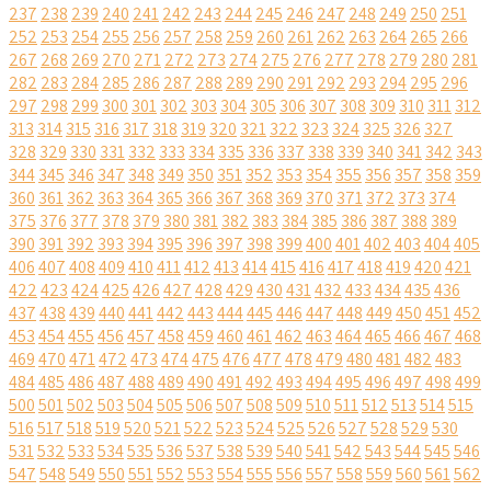
237
238
239
240
241
242
243
244
245
246
247
248
249
250
251
252
253
254
255
256
257
258
259
260
261
262
263
264
265
266
267
268
269
270
271
272
273
274
275
276
277
278
279
280
281
282
283
284
285
286
287
288
289
290
291
292
293
294
295
296
297
298
299
300
301
302
303
304
305
306
307
308
309
310
311
312
313
314
315
316
317
318
319
320
321
322
323
324
325
326
327
328
329
330
331
332
333
334
335
336
337
338
339
340
341
342
343
344
345
346
347
348
349
350
351
352
353
354
355
356
357
358
359
360
361
362
363
364
365
366
367
368
369
370
371
372
373
374
375
376
377
378
379
380
381
382
383
384
385
386
387
388
389
390
391
392
393
394
395
396
397
398
399
400
401
402
403
404
405
406
407
408
409
410
411
412
413
414
415
416
417
418
419
420
421
422
423
424
425
426
427
428
429
430
431
432
433
434
435
436
437
438
439
440
441
442
443
444
445
446
447
448
449
450
451
452
453
454
455
456
457
458
459
460
461
462
463
464
465
466
467
468
469
470
471
472
473
474
475
476
477
478
479
480
481
482
483
484
485
486
487
488
489
490
491
492
493
494
495
496
497
498
499
500
501
502
503
504
505
506
507
508
509
510
511
512
513
514
515
516
517
518
519
520
521
522
523
524
525
526
527
528
529
530
531
532
533
534
535
536
537
538
539
540
541
542
543
544
545
546
547
548
549
550
551
552
553
554
555
556
557
558
559
560
561
562