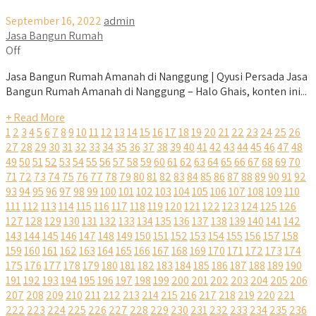
September 16, 2022
admin
Jasa Bangun Rumah
Off
Jasa Bangun Rumah Amanah di Nanggung | Qyusi Persada Jasa
Bangun Rumah Amanah di Nanggung – Halo Ghais, konten ini...
+ Read More
1
2
3
4
5
6
7
8
9
10
11
12
13
14
15
16
17
18
19
20
21
22
23
24
25
26
27
28
29
30
31
32
33
34
35
36
37
38
39
40
41
42
43
44
45
46
47
48
49
50
51
52
53
54
55
56
57
58
59
60
61
62
63
64
65
66
67
68
69
70
71
72
73
74
75
76
77
78
79
80
81
82
83
84
85
86
87
88
89
90
91
92
93
94
95
96
97
98
99
100
101
102
103
104
105
106
107
108
109
110
111
112
113
114
115
116
117
118
119
120
121
122
123
124
125
126
127
128
129
130
131
132
133
134
135
136
137
138
139
140
141
142
143
144
145
146
147
148
149
150
151
152
153
154
155
156
157
158
159
160
161
162
163
164
165
166
167
168
169
170
171
172
173
174
175
176
177
178
179
180
181
182
183
184
185
186
187
188
189
190
191
192
193
194
195
196
197
198
199
200
201
202
203
204
205
206
207
208
209
210
211
212
213
214
215
216
217
218
219
220
221
222
223
224
225
226
227
228
229
230
231
232
233
234
235
236