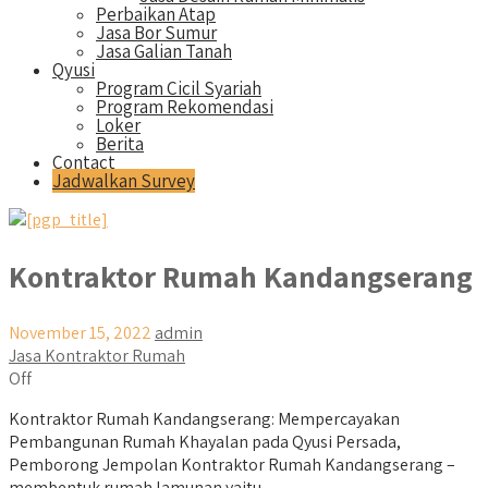
Perbaikan Atap
Jasa Bor Sumur
Jasa Galian Tanah
Qyusi
Program Cicil Syariah
Program Rekomendasi
Loker
Berita
Contact
Jadwalkan Survey
Kontraktor Rumah Kandangserang
November 15, 2022
admin
Jasa Kontraktor Rumah
Off
Kontraktor Rumah Kandangserang: Mempercayakan
Pembangunan Rumah Khayalan pada Qyusi Persada,
Pemborong Jempolan Kontraktor Rumah Kandangserang –
membentuk rumah lamunan yaitu...