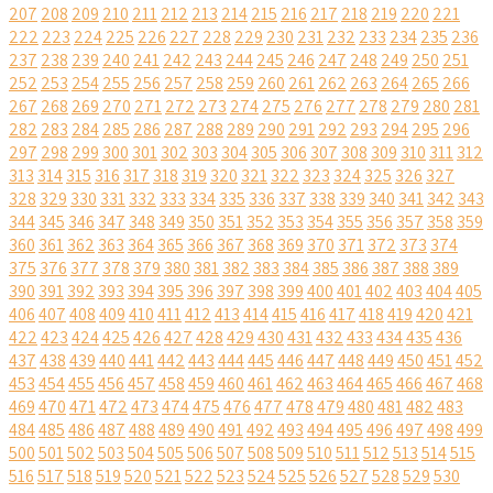
207
208
209
210
211
212
213
214
215
216
217
218
219
220
221
222
223
224
225
226
227
228
229
230
231
232
233
234
235
236
237
238
239
240
241
242
243
244
245
246
247
248
249
250
251
252
253
254
255
256
257
258
259
260
261
262
263
264
265
266
267
268
269
270
271
272
273
274
275
276
277
278
279
280
281
282
283
284
285
286
287
288
289
290
291
292
293
294
295
296
297
298
299
300
301
302
303
304
305
306
307
308
309
310
311
312
313
314
315
316
317
318
319
320
321
322
323
324
325
326
327
328
329
330
331
332
333
334
335
336
337
338
339
340
341
342
343
344
345
346
347
348
349
350
351
352
353
354
355
356
357
358
359
360
361
362
363
364
365
366
367
368
369
370
371
372
373
374
375
376
377
378
379
380
381
382
383
384
385
386
387
388
389
390
391
392
393
394
395
396
397
398
399
400
401
402
403
404
405
406
407
408
409
410
411
412
413
414
415
416
417
418
419
420
421
422
423
424
425
426
427
428
429
430
431
432
433
434
435
436
437
438
439
440
441
442
443
444
445
446
447
448
449
450
451
452
453
454
455
456
457
458
459
460
461
462
463
464
465
466
467
468
469
470
471
472
473
474
475
476
477
478
479
480
481
482
483
484
485
486
487
488
489
490
491
492
493
494
495
496
497
498
499
500
501
502
503
504
505
506
507
508
509
510
511
512
513
514
515
516
517
518
519
520
521
522
523
524
525
526
527
528
529
530