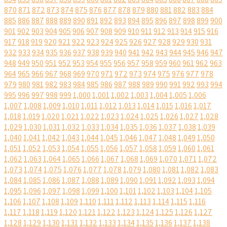
870
871
872
873
874
875
876
877
878
879
880
881
882
883
884
885
886
887
888
889
890
891
892
893
894
895
896
897
898
899
900
901
902
903
904
905
906
907
908
909
910
911
912
913
914
915
916
917
918
919
920
921
922
923
924
925
926
927
928
929
930
931
932
933
934
935
936
937
938
939
940
941
942
943
944
945
946
947
948
949
950
951
952
953
954
955
956
957
958
959
960
961
962
963
964
965
966
967
968
969
970
971
972
973
974
975
976
977
978
979
980
981
982
983
984
985
986
987
988
989
990
991
992
993
994
995
996
997
998
999
1,000
1,001
1,002
1,003
1,004
1,005
1,006
1,007
1,008
1,009
1,010
1,011
1,012
1,013
1,014
1,015
1,016
1,017
1,018
1,019
1,020
1,021
1,022
1,023
1,024
1,025
1,026
1,027
1,028
1,029
1,030
1,031
1,032
1,033
1,034
1,035
1,036
1,037
1,038
1,039
1,040
1,041
1,042
1,043
1,044
1,045
1,046
1,047
1,048
1,049
1,050
1,051
1,052
1,053
1,054
1,055
1,056
1,057
1,058
1,059
1,060
1,061
1,062
1,063
1,064
1,065
1,066
1,067
1,068
1,069
1,070
1,071
1,072
1,073
1,074
1,075
1,076
1,077
1,078
1,079
1,080
1,081
1,082
1,083
1,084
1,085
1,086
1,087
1,088
1,089
1,090
1,091
1,092
1,093
1,094
1,095
1,096
1,097
1,098
1,099
1,100
1,101
1,102
1,103
1,104
1,105
1,106
1,107
1,108
1,109
1,110
1,111
1,112
1,113
1,114
1,115
1,116
1,117
1,118
1,119
1,120
1,121
1,122
1,123
1,124
1,125
1,126
1,127
1,128
1,129
1,130
1,131
1,132
1,133
1,134
1,135
1,136
1,137
1,138