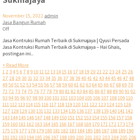
November 15, 2022
admin
Jasa Bangun Rumah
Off
Jasa Kontruksi Rumah Terbaik di Sukmajaya | Qyusi Persada
Jasa Kontruksi Rumah Terbaik di Sukmajaya – Hai Ghais,
postingan ini...
+ Read More
1
2
3
4
5
6
7
8
9
10
11
12
13
14
15
16
17
18
19
20
21
22
23
24
25
26
27
28
29
30
31
32
33
34
35
36
37
38
39
40
41
42
43
44
45
46
47
48
49
50
51
52
53
54
55
56
57
58
59
60
61
62
63
64
65
66
67
68
69
70
71
72
73
74
75
76
77
78
79
80
81
82
83
84
85
86
87
88
89
90
91
92
93
94
95
96
97
98
99
100
101
102
103
104
105
106
107
108
109
110
111
112
113
114
115
116
117
118
119
120
121
122
123
124
125
126
127
128
129
130
131
132
133
134
135
136
137
138
139
140
141
142
143
144
145
146
147
148
149
150
151
152
153
154
155
156
157
158
159
160
161
162
163
164
165
166
167
168
169
170
171
172
173
174
175
176
177
178
179
180
181
182
183
184
185
186
187
188
189
190
191
192
193
194
195
196
197
198
199
200
201
202
203
204
205
206