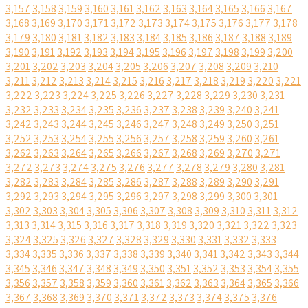
3,157
3,158
3,159
3,160
3,161
3,162
3,163
3,164
3,165
3,166
3,167
3,168
3,169
3,170
3,171
3,172
3,173
3,174
3,175
3,176
3,177
3,178
3,179
3,180
3,181
3,182
3,183
3,184
3,185
3,186
3,187
3,188
3,189
3,190
3,191
3,192
3,193
3,194
3,195
3,196
3,197
3,198
3,199
3,200
3,201
3,202
3,203
3,204
3,205
3,206
3,207
3,208
3,209
3,210
3,211
3,212
3,213
3,214
3,215
3,216
3,217
3,218
3,219
3,220
3,221
3,222
3,223
3,224
3,225
3,226
3,227
3,228
3,229
3,230
3,231
3,232
3,233
3,234
3,235
3,236
3,237
3,238
3,239
3,240
3,241
3,242
3,243
3,244
3,245
3,246
3,247
3,248
3,249
3,250
3,251
3,252
3,253
3,254
3,255
3,256
3,257
3,258
3,259
3,260
3,261
3,262
3,263
3,264
3,265
3,266
3,267
3,268
3,269
3,270
3,271
3,272
3,273
3,274
3,275
3,276
3,277
3,278
3,279
3,280
3,281
3,282
3,283
3,284
3,285
3,286
3,287
3,288
3,289
3,290
3,291
3,292
3,293
3,294
3,295
3,296
3,297
3,298
3,299
3,300
3,301
3,302
3,303
3,304
3,305
3,306
3,307
3,308
3,309
3,310
3,311
3,312
3,313
3,314
3,315
3,316
3,317
3,318
3,319
3,320
3,321
3,322
3,323
3,324
3,325
3,326
3,327
3,328
3,329
3,330
3,331
3,332
3,333
3,334
3,335
3,336
3,337
3,338
3,339
3,340
3,341
3,342
3,343
3,344
3,345
3,346
3,347
3,348
3,349
3,350
3,351
3,352
3,353
3,354
3,355
3,356
3,357
3,358
3,359
3,360
3,361
3,362
3,363
3,364
3,365
3,366
3,367
3,368
3,369
3,370
3,371
3,372
3,373
3,374
3,375
3,376