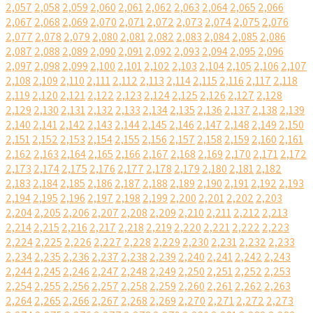
2,057
2,058
2,059
2,060
2,061
2,062
2,063
2,064
2,065
2,066
2,067
2,068
2,069
2,070
2,071
2,072
2,073
2,074
2,075
2,076
2,077
2,078
2,079
2,080
2,081
2,082
2,083
2,084
2,085
2,086
2,087
2,088
2,089
2,090
2,091
2,092
2,093
2,094
2,095
2,096
2,097
2,098
2,099
2,100
2,101
2,102
2,103
2,104
2,105
2,106
2,107
2,108
2,109
2,110
2,111
2,112
2,113
2,114
2,115
2,116
2,117
2,118
2,119
2,120
2,121
2,122
2,123
2,124
2,125
2,126
2,127
2,128
2,129
2,130
2,131
2,132
2,133
2,134
2,135
2,136
2,137
2,138
2,139
2,140
2,141
2,142
2,143
2,144
2,145
2,146
2,147
2,148
2,149
2,150
2,151
2,152
2,153
2,154
2,155
2,156
2,157
2,158
2,159
2,160
2,161
2,162
2,163
2,164
2,165
2,166
2,167
2,168
2,169
2,170
2,171
2,172
2,173
2,174
2,175
2,176
2,177
2,178
2,179
2,180
2,181
2,182
2,183
2,184
2,185
2,186
2,187
2,188
2,189
2,190
2,191
2,192
2,193
2,194
2,195
2,196
2,197
2,198
2,199
2,200
2,201
2,202
2,203
2,204
2,205
2,206
2,207
2,208
2,209
2,210
2,211
2,212
2,213
2,214
2,215
2,216
2,217
2,218
2,219
2,220
2,221
2,222
2,223
2,224
2,225
2,226
2,227
2,228
2,229
2,230
2,231
2,232
2,233
2,234
2,235
2,236
2,237
2,238
2,239
2,240
2,241
2,242
2,243
2,244
2,245
2,246
2,247
2,248
2,249
2,250
2,251
2,252
2,253
2,254
2,255
2,256
2,257
2,258
2,259
2,260
2,261
2,262
2,263
2,264
2,265
2,266
2,267
2,268
2,269
2,270
2,271
2,272
2,273