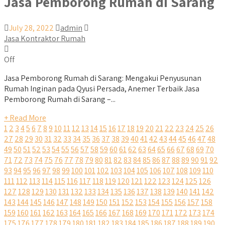
Jasa Pemborong Rumah di Sarang
July 28, 2022
admin
Jasa Kontraktor Rumah
Off
Jasa Pemborong Rumah di Sarang: Mengakui Penyusunan
Rumah Inginan pada Qyusi Persada, Anemer Terbaik Jasa
Pemborong Rumah di Sarang –...
+ Read More
1
2
3
4
5
6
7
8
9
10
11
12
13
14
15
16
17
18
19
20
21
22
23
24
25
26
27
28
29
30
31
32
33
34
35
36
37
38
39
40
41
42
43
44
45
46
47
48
49
50
51
52
53
54
55
56
57
58
59
60
61
62
63
64
65
66
67
68
69
70
71
72
73
74
75
76
77
78
79
80
81
82
83
84
85
86
87
88
89
90
91
92
93
94
95
96
97
98
99
100
101
102
103
104
105
106
107
108
109
110
111
112
113
114
115
116
117
118
119
120
121
122
123
124
125
126
127
128
129
130
131
132
133
134
135
136
137
138
139
140
141
142
143
144
145
146
147
148
149
150
151
152
153
154
155
156
157
158
159
160
161
162
163
164
165
166
167
168
169
170
171
172
173
174
175
176
177
178
179
180
181
182
183
184
185
186
187
188
189
190