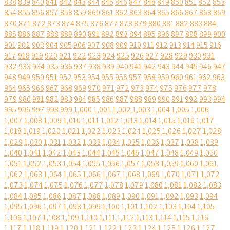
838
839
840
841
842
843
844
845
846
847
848
849
850
851
852
853
854
855
856
857
858
859
860
861
862
863
864
865
866
867
868
869
870
871
872
873
874
875
876
877
878
879
880
881
882
883
884
885
886
887
888
889
890
891
892
893
894
895
896
897
898
899
900
901
902
903
904
905
906
907
908
909
910
911
912
913
914
915
916
917
918
919
920
921
922
923
924
925
926
927
928
929
930
931
932
933
934
935
936
937
938
939
940
941
942
943
944
945
946
947
948
949
950
951
952
953
954
955
956
957
958
959
960
961
962
963
964
965
966
967
968
969
970
971
972
973
974
975
976
977
978
979
980
981
982
983
984
985
986
987
988
989
990
991
992
993
994
995
996
997
998
999
1,000
1,001
1,002
1,003
1,004
1,005
1,006
1,007
1,008
1,009
1,010
1,011
1,012
1,013
1,014
1,015
1,016
1,017
1,018
1,019
1,020
1,021
1,022
1,023
1,024
1,025
1,026
1,027
1,028
1,029
1,030
1,031
1,032
1,033
1,034
1,035
1,036
1,037
1,038
1,039
1,040
1,041
1,042
1,043
1,044
1,045
1,046
1,047
1,048
1,049
1,050
1,051
1,052
1,053
1,054
1,055
1,056
1,057
1,058
1,059
1,060
1,061
1,062
1,063
1,064
1,065
1,066
1,067
1,068
1,069
1,070
1,071
1,072
1,073
1,074
1,075
1,076
1,077
1,078
1,079
1,080
1,081
1,082
1,083
1,084
1,085
1,086
1,087
1,088
1,089
1,090
1,091
1,092
1,093
1,094
1,095
1,096
1,097
1,098
1,099
1,100
1,101
1,102
1,103
1,104
1,105
1,106
1,107
1,108
1,109
1,110
1,111
1,112
1,113
1,114
1,115
1,116
1,117
1,118
1,119
1,120
1,121
1,122
1,123
1,124
1,125
1,126
1,127