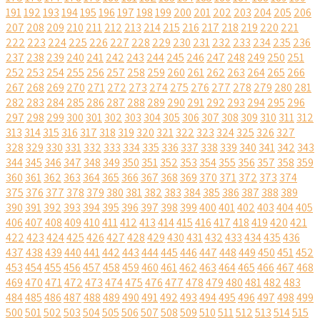
191
192
193
194
195
196
197
198
199
200
201
202
203
204
205
206
207
208
209
210
211
212
213
214
215
216
217
218
219
220
221
222
223
224
225
226
227
228
229
230
231
232
233
234
235
236
237
238
239
240
241
242
243
244
245
246
247
248
249
250
251
252
253
254
255
256
257
258
259
260
261
262
263
264
265
266
267
268
269
270
271
272
273
274
275
276
277
278
279
280
281
282
283
284
285
286
287
288
289
290
291
292
293
294
295
296
297
298
299
300
301
302
303
304
305
306
307
308
309
310
311
312
313
314
315
316
317
318
319
320
321
322
323
324
325
326
327
328
329
330
331
332
333
334
335
336
337
338
339
340
341
342
343
344
345
346
347
348
349
350
351
352
353
354
355
356
357
358
359
360
361
362
363
364
365
366
367
368
369
370
371
372
373
374
375
376
377
378
379
380
381
382
383
384
385
386
387
388
389
390
391
392
393
394
395
396
397
398
399
400
401
402
403
404
405
406
407
408
409
410
411
412
413
414
415
416
417
418
419
420
421
422
423
424
425
426
427
428
429
430
431
432
433
434
435
436
437
438
439
440
441
442
443
444
445
446
447
448
449
450
451
452
453
454
455
456
457
458
459
460
461
462
463
464
465
466
467
468
469
470
471
472
473
474
475
476
477
478
479
480
481
482
483
484
485
486
487
488
489
490
491
492
493
494
495
496
497
498
499
500
501
502
503
504
505
506
507
508
509
510
511
512
513
514
515