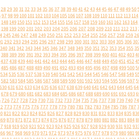
28
29
30
31
32
33
34
35
36
37
38
39
40
41
42
43
44
45
46
47
48
49
50
6
97
98
99
100
101
102
103
104
105
106
107
108
109
110
111
112
113
114
7
148
149
150
151
152
153
154
155
156
157
158
159
160
161
162
163
164
7
198
199
200
201
202
203
204
205
206
207
208
209
210
211
212
213
4
245
246
247
248
249
250
251
252
253
254
255
256
257
258
259
2
91
292
293
294
295
296
297
298
299
300
301
302
303
304
305
306
30
340
341
342
343
344
345
346
347
348
349
350
351
352
353
354
355
3
388
389
390
391
392
393
394
395
396
397
398
399
400
401
402
403
4
437
438
439
440
441
442
443
444
445
446
447
448
449
450
451
452
4
485
486
487
488
489
490
491
492
493
494
495
496
497
498
499
500
5
534
535
536
537
538
539
540
541
542
543
544
545
546
547
548
549
5
582
583
584
585
586
587
588
589
590
591
592
593
594
595
596
597
5
630
631
632
633
634
635
636
637
638
639
640
641
642
643
644
645
64
678
679
680
681
682
683
684
685
686
687
688
689
690
691
692
693
6
5
726
727
728
729
730
731
732
733
734
735
736
737
738
739
740
74
72
773
774
775
776
777
778
779
780
781
782
783
784
785
786
787
20
821
822
823
824
825
826
827
828
829
830
831
832
833
834
835
83
869
870
871
872
873
874
875
876
877
878
879
880
881
882
883
884
8
17
918
919
920
921
922
923
924
925
926
927
928
929
930
931
932
93
966
967
968
969
970
971
972
973
974
975
976
977
978
979
980
981
9