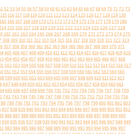
51
52
53
54
55
56
57
58
59
60
61
62
63
64
65
66
67
68
69
70
71
72
73
115
116
117
118
119
120
121
122
123
124
125
126
127
128
129
130
165
166
167
168
169
170
171
172
173
174
175
176
177
178
179
180
214
215
216
217
218
219
220
221
222
223
224
225
226
227
228
60
261
262
263
264
265
266
267
268
269
270
271
272
273
274
275
7
308
309
310
311
312
313
314
315
316
317
318
319
320
321
322
323
56
357
358
359
360
361
362
363
364
365
366
367
368
369
370
371
04
405
406
407
408
409
410
411
412
413
414
415
416
417
418
419
420
53
454
455
456
457
458
459
460
461
462
463
464
465
466
467
468
01
502
503
504
505
506
507
508
509
510
511
512
513
514
515
516
517
50
551
552
553
554
555
556
557
558
559
560
561
562
563
564
565
98
599
600
601
602
603
604
605
606
607
608
609
610
611
612
613
6
647
648
649
650
651
652
653
654
655
656
657
658
659
660
661
94
695
696
697
698
699
700
701
702
703
704
705
706
707
708
709
1
742
743
744
745
746
747
748
749
750
751
752
753
754
755
756
788
789
790
791
792
793
794
795
796
797
798
799
800
801
802
803
6
837
838
839
840
841
842
843
844
845
846
847
848
849
850
851
852
85
886
887
888
889
890
891
892
893
894
895
896
897
898
899
900
3
934
935
936
937
938
939
940
941
942
943
944
945
946
947
948
949
82
983
984
985
986
987
988
989
990
991
992
993
994
995
996
997