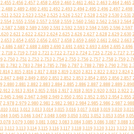
2,455
2,456
2,457
2,458
2,459
2,460
2,461
2,462
2,463
2,464
2,465
7
2,488
2,489
2,490
2,491
2,492
2,493
2,494
2,495
2,496
2,497
2,498
,521
2,522
2,523
2,524
2,525
2,526
2,527
2,528
2,529
2,530
2,531
2,554
2,555
2,556
2,557
2,558
2,559
2,560
2,561
2,562
2,563
2,564
6
2,587
2,588
2,589
2,590
2,591
2,592
2,593
2,594
2,595
2,596
2,597
,620
2,621
2,622
2,623
2,624
2,625
2,626
2,627
2,628
2,629
2,630
2,653
2,654
2,655
2,656
2,657
2,658
2,659
2,660
2,661
2,662
2,663
5
2,686
2,687
2,688
2,689
2,690
2,691
2,692
2,693
2,694
2,695
2,696
7
2,718
2,719
2,720
2,721
2,722
2,723
2,724
2,725
2,726
2,727
2,7
49
2,750
2,751
2,752
2,753
2,754
2,755
2,756
2,757
2,758
2,759
2,7
781
2,782
2,783
2,784
2,785
2,786
2,787
2,788
2,789
2,790
2,791
2,
2,814
2,815
2,816
2,817
2,818
2,819
2,820
2,821
2,822
2,823
2,824
2
2,847
2,848
2,849
2,850
2,851
2,852
2,853
2,854
2,855
2,856
2,857
79
2,880
2,881
2,882
2,883
2,884
2,885
2,886
2,887
2,888
2,889
2,89
2,912
2,913
2,914
2,915
2,916
2,917
2,918
2,919
2,920
2,921
2,922
2
2,945
2,946
2,947
2,948
2,949
2,950
2,951
2,952
2,953
2,954
2,955
7
2,978
2,979
2,980
2,981
2,982
2,983
2,984
2,985
2,986
2,987
2,98
,010
3,011
3,012
3,013
3,014
3,015
3,016
3,017
3,018
3,019
3,020
3,021
,044
3,045
3,046
3,047
3,048
3,049
3,050
3,051
3,052
3,053
3,054
3,0
3,078
3,079
3,080
3,081
3,082
3,083
3,084
3,085
3,086
3,087
3,088
3,
11
3,112
3,113
3,114
3,115
3,116
3,117
3,118
3,119
3,120
3,121
3,122
3,