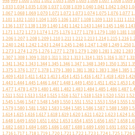
998
999
1,000
1,001
1,002
1,003
1,004
1,005
1,006
1,007
1,008
1,009
1,033
1,034
1,035
1,036
1,037
1,038
1,039
1,040
1,041
1,042
1,043
1,0
1,067
1,068
1,069
1,070
1,071
1,072
1,073
1,074
1,075
1,076
1,077
1
1,101
1,102
1,103
1,104
1,105
1,106
1,107
1,108
1,109
1,110
1,111
1,112
1,136
1,137
1,138
1,139
1,140
1,141
1,142
1,143
1,144
1,145
1,146
1,14
1,171
1,172
1,173
1,174
1,175
1,176
1,177
1,178
1,179
1,180
1,181
1,1
1,206
1,207
1,208
1,209
1,210
1,211
1,212
1,213
1,214
1,215
1,216
1,
1,240
1,241
1,242
1,243
1,244
1,245
1,246
1,247
1,248
1,249
1,250
1
1,273
1,274
1,275
1,276
1,277
1,278
1,279
1,280
1,281
1,282
1,283
1,307
1,308
1,309
1,310
1,311
1,312
1,313
1,314
1,315
1,316
1,317
1,31
1,341
1,342
1,343
1,344
1,345
1,346
1,347
1,348
1,349
1,350
1,351
1,3
1,375
1,376
1,377
1,378
1,379
1,380
1,381
1,382
1,383
1,384
1,385
1,
1,409
1,410
1,411
1,412
1,413
1,414
1,415
1,416
1,417
1,418
1,419
1,42
1,443
1,444
1,445
1,446
1,447
1,448
1,449
1,450
1,451
1,452
1,453
1,4
1,477
1,478
1,479
1,480
1,481
1,482
1,483
1,484
1,485
1,486
1,487
1,
1,511
1,512
1,513
1,514
1,515
1,516
1,517
1,518
1,519
1,520
1,521
1,5
1,545
1,546
1,547
1,548
1,549
1,550
1,551
1,552
1,553
1,554
1,555
1,5
1,579
1,580
1,581
1,582
1,583
1,584
1,585
1,586
1,587
1,588
1,589
1,
1,614
1,615
1,616
1,617
1,618
1,619
1,620
1,621
1,622
1,623
1,624
1,6
1,648
1,649
1,650
1,651
1,652
1,653
1,654
1,655
1,656
1,657
1,658
1,6
1,682
1,683
1,684
1,685
1,686
1,687
1,688
1,689
1,690
1,691
1,692
1,
1,716
1,717
1,718
1,719
1,720
1,721
1,722
1,723
1,724
1,725
1,726