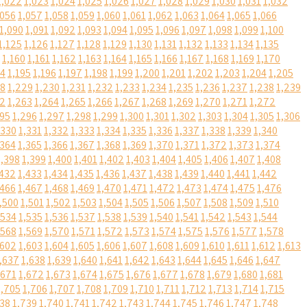
1,022
1,023
1,024
1,025
1,026
1,027
1,028
1,029
1,030
1,031
1,032
,056
1,057
1,058
1,059
1,060
1,061
1,062
1,063
1,064
1,065
1,066
1,090
1,091
1,092
1,093
1,094
1,095
1,096
1,097
1,098
1,099
1,100
1,125
1,126
1,127
1,128
1,129
1,130
1,131
1,132
1,133
1,134
1,135
1,160
1,161
1,162
1,163
1,164
1,165
1,166
1,167
1,168
1,169
1,170
94
1,195
1,196
1,197
1,198
1,199
1,200
1,201
1,202
1,203
1,204
1,205
28
1,229
1,230
1,231
1,232
1,233
1,234
1,235
1,236
1,237
1,238
1,239
62
1,263
1,264
1,265
1,266
1,267
1,268
1,269
1,270
1,271
1,272
295
1,296
1,297
1,298
1,299
1,300
1,301
1,302
1,303
1,304
1,305
1,306
,330
1,331
1,332
1,333
1,334
1,335
1,336
1,337
1,338
1,339
1,340
,364
1,365
1,366
1,367
1,368
1,369
1,370
1,371
1,372
1,373
1,374
1,398
1,399
1,400
1,401
1,402
1,403
1,404
1,405
1,406
1,407
1,408
,432
1,433
1,434
1,435
1,436
1,437
1,438
1,439
1,440
1,441
1,442
,466
1,467
1,468
1,469
1,470
1,471
1,472
1,473
1,474
1,475
1,476
,500
1,501
1,502
1,503
1,504
1,505
1,506
1,507
1,508
1,509
1,510
,534
1,535
1,536
1,537
1,538
1,539
1,540
1,541
1,542
1,543
1,544
,568
1,569
1,570
1,571
1,572
1,573
1,574
1,575
1,576
1,577
1,578
,602
1,603
1,604
1,605
1,606
1,607
1,608
1,609
1,610
1,611
1,612
1,613
,637
1,638
1,639
1,640
1,641
1,642
1,643
1,644
1,645
1,646
1,647
,671
1,672
1,673
1,674
1,675
1,676
1,677
1,678
1,679
1,680
1,681
1,705
1,706
1,707
1,708
1,709
1,710
1,711
1,712
1,713
1,714
1,715
738
1,739
1,740
1,741
1,742
1,743
1,744
1,745
1,746
1,747
1,748