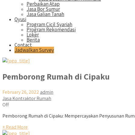
Perbaikan Atap
Jasa Bor Sumur
Jasa Galian Tanah
Qyusi
Program Cicil Syariah
Program Rekomendasi
Loker
Berita
Contact
Jadwalkan Survey
Pemborong Rumah di Cipaku
February 26, 2022
admin
Jasa Kontraktor Rumah
Off
Pemborong Rumah di Cipaku: Mempercayakan Penyusunan Rumah 
+ Read More