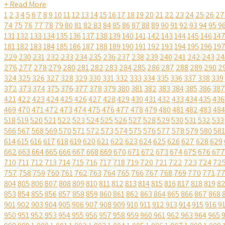
+ Read More
1
2
3
4
5
6
7
8
9
10
11
12
13
14
15
16
17
18
19
20
21
22
23
24
25
26
27
74
75
76
77
78
79
80
81
82
83
84
85
86
87
88
89
90
91
92
93
94
95
9
131
132
133
134
135
136
137
138
139
140
141
142
143
144
145
146
14
181
182
183
184
185
186
187
188
189
190
191
192
193
194
195
196
19
229
230
231
232
233
234
235
236
237
238
239
240
241
242
243
24
276
277
278
279
280
281
282
283
284
285
286
287
288
289
290
2
324
325
326
327
328
329
330
331
332
333
334
335
336
337
338
339
372
373
374
375
376
377
378
379
380
381
382
383
384
385
386
387
421
422
423
424
425
426
427
428
429
430
431
432
433
434
435
436
469
470
471
472
473
474
475
476
477
478
479
480
481
482
483
484
518
519
520
521
522
523
524
525
526
527
528
529
530
531
532
533
566
567
568
569
570
571
572
573
574
575
576
577
578
579
580
581
614
615
616
617
618
619
620
621
622
623
624
625
626
627
628
629
662
663
664
665
666
667
668
669
670
671
672
673
674
675
676
677
710
711
712
713
714
715
716
717
718
719
720
721
722
723
724
72
757
758
759
760
761
762
763
764
765
766
767
768
769
770
771
7
804
805
806
807
808
809
810
811
812
813
814
815
816
817
818
819
8
853
854
855
856
857
858
859
860
861
862
863
864
865
866
867
868
901
902
903
904
905
906
907
908
909
910
911
912
913
914
915
916
9
950
951
952
953
954
955
956
957
958
959
960
961
962
963
964
965