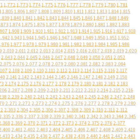
71
1,772
1,773
1,774
1,775
1,776
1,777
1,778
1,779
1,780
1,781
4
1,805
1,806
1,807
1,808
1,809
1,810
1,811
1,812
1,813
1,814
1,815
1,839
1,840
1,841
1,842
1,843
1,844
1,845
1,846
1,847
1,848
1,849
,873
1,874
1,875
1,876
1,877
1,878
1,879
1,880
1,881
1,882
1,883
,907
1,908
1,909
1,910
1,911
1,912
1,913
1,914
1,915
1,916
1,917
1,918
1,942
1,943
1,944
1,945
1,946
1,947
1,948
1,949
1,950
1,951
1,952
1,976
1,977
1,978
1,979
1,980
1,981
1,982
1,983
1,984
1,985
1,986
9
2,010
2,011
2,012
2,013
2,014
2,015
2,016
2,017
2,018
2,019
2,020
2,043
2,044
2,045
2,046
2,047
2,048
2,049
2,050
2,051
2,052
2,075
2,076
2,077
2,078
2,079
2,080
2,081
2,082
2,083
2,084
,107
2,108
2,109
2,110
2,111
2,112
2,113
2,114
2,115
2,116
2,117
140
2,141
2,142
2,143
2,144
2,145
2,146
2,147
2,148
2,149
2,150
73
2,174
2,175
2,176
2,177
2,178
2,179
2,180
2,181
2,182
2,183
206
2,207
2,208
2,209
2,210
2,211
2,212
2,213
2,214
2,215
2,216
238
2,239
2,240
2,241
2,242
2,243
2,244
2,245
2,246
2,247
2,248
70
2,271
2,272
2,273
2,274
2,275
2,276
2,277
2,278
2,279
2,280
02
2,303
2,304
2,305
2,306
2,307
2,308
2,309
2,310
2,311
2,312
2,335
2,336
2,337
2,338
2,339
2,340
2,341
2,342
2,343
2,344
2,345
2,368
2,369
2,370
2,371
2,372
2,373
2,374
2,375
2,376
2,377
2,400
2,401
2,402
2,403
2,404
2,405
2,406
2,407
2,408
2,409
2,410
2,433
2,434
2,435
2,436
2,437
2,438
2,439
2,440
2,441
2,442
2,443