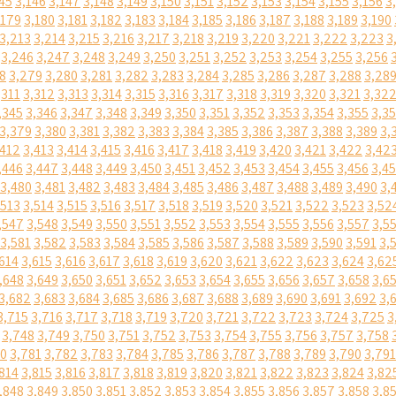
45
3,146
3,147
3,148
3,149
3,150
3,151
3,152
3,153
3,154
3,155
3,156
3
,179
3,180
3,181
3,182
3,183
3,184
3,185
3,186
3,187
3,188
3,189
3,190
3,213
3,214
3,215
3,216
3,217
3,218
3,219
3,220
3,221
3,222
3,223
3
3,246
3,247
3,248
3,249
3,250
3,251
3,252
3,253
3,254
3,255
3,256
8
3,279
3,280
3,281
3,282
3,283
3,284
3,285
3,286
3,287
3,288
3,28
,311
3,312
3,313
3,314
3,315
3,316
3,317
3,318
3,319
3,320
3,321
3,32
,345
3,346
3,347
3,348
3,349
3,350
3,351
3,352
3,353
3,354
3,355
3,3
3,379
3,380
3,381
3,382
3,383
3,384
3,385
3,386
3,387
3,388
3,389
3,
,412
3,413
3,414
3,415
3,416
3,417
3,418
3,419
3,420
3,421
3,422
3,42
,446
3,447
3,448
3,449
3,450
3,451
3,452
3,453
3,454
3,455
3,456
3,4
3,480
3,481
3,482
3,483
3,484
3,485
3,486
3,487
3,488
3,489
3,490
3,
,513
3,514
3,515
3,516
3,517
3,518
3,519
3,520
3,521
3,522
3,523
3,52
,547
3,548
3,549
3,550
3,551
3,552
3,553
3,554
3,555
3,556
3,557
3,5
3,581
3,582
3,583
3,584
3,585
3,586
3,587
3,588
3,589
3,590
3,591
3,
614
3,615
3,616
3,617
3,618
3,619
3,620
3,621
3,622
3,623
3,624
3,62
,648
3,649
3,650
3,651
3,652
3,653
3,654
3,655
3,656
3,657
3,658
3,6
3,682
3,683
3,684
3,685
3,686
3,687
3,688
3,689
3,690
3,691
3,692
3,
3,715
3,716
3,717
3,718
3,719
3,720
3,721
3,722
3,723
3,724
3,725
3
3,748
3,749
3,750
3,751
3,752
3,753
3,754
3,755
3,756
3,757
3,758
80
3,781
3,782
3,783
3,784
3,785
3,786
3,787
3,788
3,789
3,790
3,791
814
3,815
3,816
3,817
3,818
3,819
3,820
3,821
3,822
3,823
3,824
3,82
,848
3,849
3,850
3,851
3,852
3,853
3,854
3,855
3,856
3,857
3,858
3,8