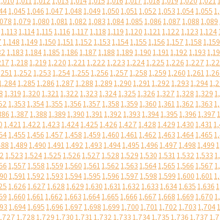
1,010
1,011
1,012
1,013
1,014
1,015
1,016
1,017
1,018
1,019
1,020
1,021
44
1,045
1,046
1,047
1,048
1,049
1,050
1,051
1,052
1,053
1,054
1,055
1
,078
1,079
1,080
1,081
1,082
1,083
1,084
1,085
1,086
1,087
1,088
1,089
1,113
1,114
1,115
1,116
1,117
1,118
1,119
1,120
1,121
1,122
1,123
1,124
7
1,148
1,149
1,150
1,151
1,152
1,153
1,154
1,155
1,156
1,157
1,158
1,159
82
1,183
1,184
1,185
1,186
1,187
1,188
1,189
1,190
1,191
1,192
1,193
1,1
217
1,218
1,219
1,220
1,221
1,222
1,223
1,224
1,225
1,226
1,227
1,2
,251
1,252
1,253
1,254
1,255
1,256
1,257
1,258
1,259
1,260
1,261
1,2
1,284
1,285
1,286
1,287
1,288
1,289
1,290
1,291
1,292
1,293
1,294
1,
8
1,319
1,320
1,321
1,322
1,323
1,324
1,325
1,326
1,327
1,328
1,329
1
52
1,353
1,354
1,355
1,356
1,357
1,358
1,359
1,360
1,361
1,362
1,363
1
386
1,387
1,388
1,389
1,390
1,391
1,392
1,393
1,394
1,395
1,396
1,397
0
1,421
1,422
1,423
1,424
1,425
1,426
1,427
1,428
1,429
1,430
1,431
1
54
1,455
1,456
1,457
1,458
1,459
1,460
1,461
1,462
1,463
1,464
1,465
1
488
1,489
1,490
1,491
1,492
1,493
1,494
1,495
1,496
1,497
1,498
1,499
1
22
1,523
1,524
1,525
1,526
1,527
1,528
1,529
1,530
1,531
1,532
1,533
1
56
1,557
1,558
1,559
1,560
1,561
1,562
1,563
1,564
1,565
1,566
1,567
1
590
1,591
1,592
1,593
1,594
1,595
1,596
1,597
1,598
1,599
1,600
1,601
1
25
1,626
1,627
1,628
1,629
1,630
1,631
1,632
1,633
1,634
1,635
1,636
1
59
1,660
1,661
1,662
1,663
1,664
1,665
1,666
1,667
1,668
1,669
1,670
1
693
1,694
1,695
1,696
1,697
1,698
1,699
1,700
1,701
1,702
1,703
1,704
1,727
1,728
1,729
1,730
1,731
1,732
1,733
1,734
1,735
1,736
1,737
1,