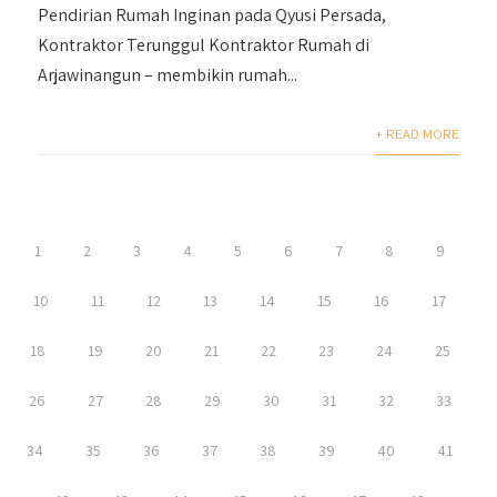
Pendirian Rumah Inginan pada Qyusi Persada,
Kontraktor Terunggul Kontraktor Rumah di
Arjawinangun – membikin rumah...
+ READ MORE
1
2
3
4
5
6
7
8
9
10
11
12
13
14
15
16
17
18
19
20
21
22
23
24
25
26
27
28
29
30
31
32
33
34
35
36
37
38
39
40
41