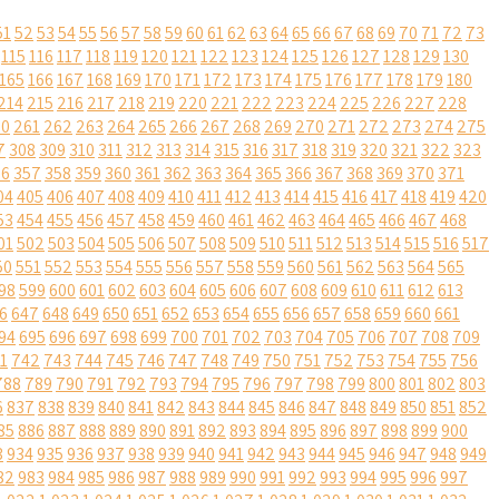
51
52
53
54
55
56
57
58
59
60
61
62
63
64
65
66
67
68
69
70
71
72
73
115
116
117
118
119
120
121
122
123
124
125
126
127
128
129
130
165
166
167
168
169
170
171
172
173
174
175
176
177
178
179
180
214
215
216
217
218
219
220
221
222
223
224
225
226
227
228
60
261
262
263
264
265
266
267
268
269
270
271
272
273
274
275
7
308
309
310
311
312
313
314
315
316
317
318
319
320
321
322
323
56
357
358
359
360
361
362
363
364
365
366
367
368
369
370
371
04
405
406
407
408
409
410
411
412
413
414
415
416
417
418
419
420
53
454
455
456
457
458
459
460
461
462
463
464
465
466
467
468
01
502
503
504
505
506
507
508
509
510
511
512
513
514
515
516
517
50
551
552
553
554
555
556
557
558
559
560
561
562
563
564
565
98
599
600
601
602
603
604
605
606
607
608
609
610
611
612
613
6
647
648
649
650
651
652
653
654
655
656
657
658
659
660
661
94
695
696
697
698
699
700
701
702
703
704
705
706
707
708
709
1
742
743
744
745
746
747
748
749
750
751
752
753
754
755
756
788
789
790
791
792
793
794
795
796
797
798
799
800
801
802
803
6
837
838
839
840
841
842
843
844
845
846
847
848
849
850
851
852
85
886
887
888
889
890
891
892
893
894
895
896
897
898
899
900
3
934
935
936
937
938
939
940
941
942
943
944
945
946
947
948
949
82
983
984
985
986
987
988
989
990
991
992
993
994
995
996
997