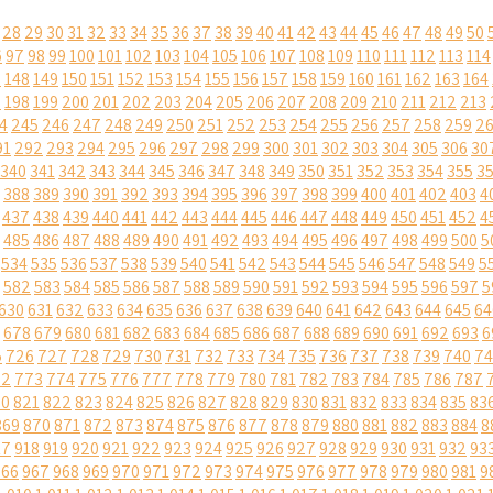
28
29
30
31
32
33
34
35
36
37
38
39
40
41
42
43
44
45
46
47
48
49
50
6
97
98
99
100
101
102
103
104
105
106
107
108
109
110
111
112
113
114
7
148
149
150
151
152
153
154
155
156
157
158
159
160
161
162
163
164
7
198
199
200
201
202
203
204
205
206
207
208
209
210
211
212
213
4
245
246
247
248
249
250
251
252
253
254
255
256
257
258
259
2
91
292
293
294
295
296
297
298
299
300
301
302
303
304
305
306
30
340
341
342
343
344
345
346
347
348
349
350
351
352
353
354
355
3
388
389
390
391
392
393
394
395
396
397
398
399
400
401
402
403
4
437
438
439
440
441
442
443
444
445
446
447
448
449
450
451
452
4
485
486
487
488
489
490
491
492
493
494
495
496
497
498
499
500
5
534
535
536
537
538
539
540
541
542
543
544
545
546
547
548
549
5
582
583
584
585
586
587
588
589
590
591
592
593
594
595
596
597
5
630
631
632
633
634
635
636
637
638
639
640
641
642
643
644
645
64
678
679
680
681
682
683
684
685
686
687
688
689
690
691
692
693
6
5
726
727
728
729
730
731
732
733
734
735
736
737
738
739
740
74
72
773
774
775
776
777
778
779
780
781
782
783
784
785
786
787
20
821
822
823
824
825
826
827
828
829
830
831
832
833
834
835
83
869
870
871
872
873
874
875
876
877
878
879
880
881
882
883
884
8
17
918
919
920
921
922
923
924
925
926
927
928
929
930
931
932
93
966
967
968
969
970
971
972
973
974
975
976
977
978
979
980
981
9