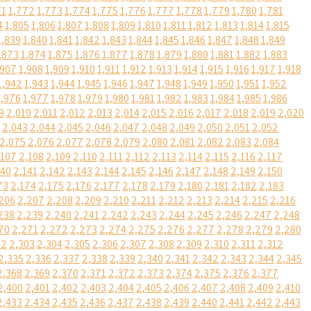
71
1,772
1,773
1,774
1,775
1,776
1,777
1,778
1,779
1,780
1,781
4
1,805
1,806
1,807
1,808
1,809
1,810
1,811
1,812
1,813
1,814
1,815
1,839
1,840
1,841
1,842
1,843
1,844
1,845
1,846
1,847
1,848
1,849
,873
1,874
1,875
1,876
1,877
1,878
1,879
1,880
1,881
1,882
1,883
,907
1,908
1,909
1,910
1,911
1,912
1,913
1,914
1,915
1,916
1,917
1,918
1,942
1,943
1,944
1,945
1,946
1,947
1,948
1,949
1,950
1,951
1,952
1,976
1,977
1,978
1,979
1,980
1,981
1,982
1,983
1,984
1,985
1,986
9
2,010
2,011
2,012
2,013
2,014
2,015
2,016
2,017
2,018
2,019
2,020
2,043
2,044
2,045
2,046
2,047
2,048
2,049
2,050
2,051
2,052
2,075
2,076
2,077
2,078
2,079
2,080
2,081
2,082
2,083
2,084
,107
2,108
2,109
2,110
2,111
2,112
2,113
2,114
2,115
2,116
2,117
140
2,141
2,142
2,143
2,144
2,145
2,146
2,147
2,148
2,149
2,150
73
2,174
2,175
2,176
2,177
2,178
2,179
2,180
2,181
2,182
2,183
206
2,207
2,208
2,209
2,210
2,211
2,212
2,213
2,214
2,215
2,216
238
2,239
2,240
2,241
2,242
2,243
2,244
2,245
2,246
2,247
2,248
70
2,271
2,272
2,273
2,274
2,275
2,276
2,277
2,278
2,279
2,280
02
2,303
2,304
2,305
2,306
2,307
2,308
2,309
2,310
2,311
2,312
2,335
2,336
2,337
2,338
2,339
2,340
2,341
2,342
2,343
2,344
2,345
2,368
2,369
2,370
2,371
2,372
2,373
2,374
2,375
2,376
2,377
2,400
2,401
2,402
2,403
2,404
2,405
2,406
2,407
2,408
2,409
2,410
2,433
2,434
2,435
2,436
2,437
2,438
2,439
2,440
2,441
2,442
2,443