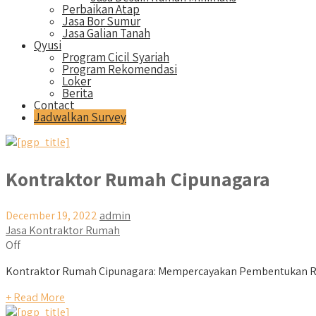
Perbaikan Atap
Jasa Bor Sumur
Jasa Galian Tanah
Qyusi
Program Cicil Syariah
Program Rekomendasi
Loker
Berita
Contact
Jadwalkan Survey
Kontraktor Rumah Cipunagara
December 19, 2022
admin
Jasa Kontraktor Rumah
Off
Kontraktor Rumah Cipunagara: Mempercayakan Pembentukan Rum
+ Read More