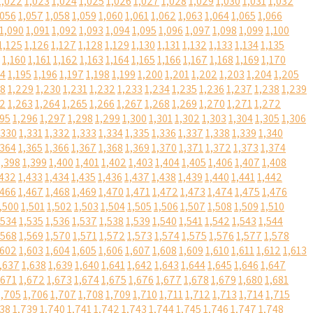
1,022
1,023
1,024
1,025
1,026
1,027
1,028
1,029
1,030
1,031
1,032
,056
1,057
1,058
1,059
1,060
1,061
1,062
1,063
1,064
1,065
1,066
1,090
1,091
1,092
1,093
1,094
1,095
1,096
1,097
1,098
1,099
1,100
1,125
1,126
1,127
1,128
1,129
1,130
1,131
1,132
1,133
1,134
1,135
1,160
1,161
1,162
1,163
1,164
1,165
1,166
1,167
1,168
1,169
1,170
94
1,195
1,196
1,197
1,198
1,199
1,200
1,201
1,202
1,203
1,204
1,205
28
1,229
1,230
1,231
1,232
1,233
1,234
1,235
1,236
1,237
1,238
1,239
62
1,263
1,264
1,265
1,266
1,267
1,268
1,269
1,270
1,271
1,272
295
1,296
1,297
1,298
1,299
1,300
1,301
1,302
1,303
1,304
1,305
1,306
,330
1,331
1,332
1,333
1,334
1,335
1,336
1,337
1,338
1,339
1,340
,364
1,365
1,366
1,367
1,368
1,369
1,370
1,371
1,372
1,373
1,374
1,398
1,399
1,400
1,401
1,402
1,403
1,404
1,405
1,406
1,407
1,408
,432
1,433
1,434
1,435
1,436
1,437
1,438
1,439
1,440
1,441
1,442
,466
1,467
1,468
1,469
1,470
1,471
1,472
1,473
1,474
1,475
1,476
,500
1,501
1,502
1,503
1,504
1,505
1,506
1,507
1,508
1,509
1,510
,534
1,535
1,536
1,537
1,538
1,539
1,540
1,541
1,542
1,543
1,544
,568
1,569
1,570
1,571
1,572
1,573
1,574
1,575
1,576
1,577
1,578
,602
1,603
1,604
1,605
1,606
1,607
1,608
1,609
1,610
1,611
1,612
1,613
,637
1,638
1,639
1,640
1,641
1,642
1,643
1,644
1,645
1,646
1,647
,671
1,672
1,673
1,674
1,675
1,676
1,677
1,678
1,679
1,680
1,681
1,705
1,706
1,707
1,708
1,709
1,710
1,711
1,712
1,713
1,714
1,715
738
1,739
1,740
1,741
1,742
1,743
1,744
1,745
1,746
1,747
1,748