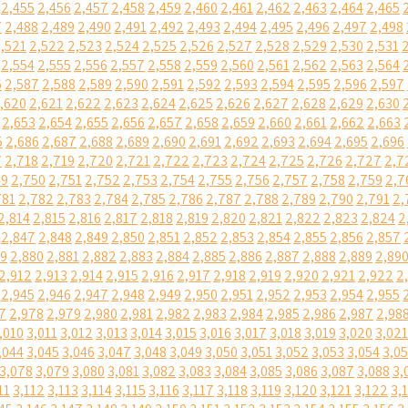
2,455
2,456
2,457
2,458
2,459
2,460
2,461
2,462
2,463
2,464
2,465
7
2,488
2,489
2,490
2,491
2,492
2,493
2,494
2,495
2,496
2,497
2,498
,521
2,522
2,523
2,524
2,525
2,526
2,527
2,528
2,529
2,530
2,531
2,554
2,555
2,556
2,557
2,558
2,559
2,560
2,561
2,562
2,563
2,564
6
2,587
2,588
2,589
2,590
2,591
2,592
2,593
2,594
2,595
2,596
2,597
,620
2,621
2,622
2,623
2,624
2,625
2,626
2,627
2,628
2,629
2,630
2,653
2,654
2,655
2,656
2,657
2,658
2,659
2,660
2,661
2,662
2,663
5
2,686
2,687
2,688
2,689
2,690
2,691
2,692
2,693
2,694
2,695
2,696
7
2,718
2,719
2,720
2,721
2,722
2,723
2,724
2,725
2,726
2,727
2,7
49
2,750
2,751
2,752
2,753
2,754
2,755
2,756
2,757
2,758
2,759
2,7
781
2,782
2,783
2,784
2,785
2,786
2,787
2,788
2,789
2,790
2,791
2,
2,814
2,815
2,816
2,817
2,818
2,819
2,820
2,821
2,822
2,823
2,824
2
2,847
2,848
2,849
2,850
2,851
2,852
2,853
2,854
2,855
2,856
2,857
79
2,880
2,881
2,882
2,883
2,884
2,885
2,886
2,887
2,888
2,889
2,89
2,912
2,913
2,914
2,915
2,916
2,917
2,918
2,919
2,920
2,921
2,922
2
2,945
2,946
2,947
2,948
2,949
2,950
2,951
2,952
2,953
2,954
2,955
7
2,978
2,979
2,980
2,981
2,982
2,983
2,984
2,985
2,986
2,987
2,98
,010
3,011
3,012
3,013
3,014
3,015
3,016
3,017
3,018
3,019
3,020
3,021
,044
3,045
3,046
3,047
3,048
3,049
3,050
3,051
3,052
3,053
3,054
3,0
3,078
3,079
3,080
3,081
3,082
3,083
3,084
3,085
3,086
3,087
3,088
3,
11
3,112
3,113
3,114
3,115
3,116
3,117
3,118
3,119
3,120
3,121
3,122
3,