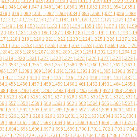
1,010
1,011
1,012
1,013
1,014
1,015
1,016
1,017
1,018
1,019
1,020
1,021
44
1,045
1,046
1,047
1,048
1,049
1,050
1,051
1,052
1,053
1,054
1,055
1
,078
1,079
1,080
1,081
1,082
1,083
1,084
1,085
1,086
1,087
1,088
1,089
1,113
1,114
1,115
1,116
1,117
1,118
1,119
1,120
1,121
1,122
1,123
1,124
7
1,148
1,149
1,150
1,151
1,152
1,153
1,154
1,155
1,156
1,157
1,158
1,159
82
1,183
1,184
1,185
1,186
1,187
1,188
1,189
1,190
1,191
1,192
1,193
1,1
217
1,218
1,219
1,220
1,221
1,222
1,223
1,224
1,225
1,226
1,227
1,2
,251
1,252
1,253
1,254
1,255
1,256
1,257
1,258
1,259
1,260
1,261
1,2
1,284
1,285
1,286
1,287
1,288
1,289
1,290
1,291
1,292
1,293
1,294
1,
8
1,319
1,320
1,321
1,322
1,323
1,324
1,325
1,326
1,327
1,328
1,329
1
52
1,353
1,354
1,355
1,356
1,357
1,358
1,359
1,360
1,361
1,362
1,363
1
386
1,387
1,388
1,389
1,390
1,391
1,392
1,393
1,394
1,395
1,396
1,397
0
1,421
1,422
1,423
1,424
1,425
1,426
1,427
1,428
1,429
1,430
1,431
1
54
1,455
1,456
1,457
1,458
1,459
1,460
1,461
1,462
1,463
1,464
1,465
1
488
1,489
1,490
1,491
1,492
1,493
1,494
1,495
1,496
1,497
1,498
1,499
1
22
1,523
1,524
1,525
1,526
1,527
1,528
1,529
1,530
1,531
1,532
1,533
1
56
1,557
1,558
1,559
1,560
1,561
1,562
1,563
1,564
1,565
1,566
1,567
1
590
1,591
1,592
1,593
1,594
1,595
1,596
1,597
1,598
1,599
1,600
1,601
1
25
1,626
1,627
1,628
1,629
1,630
1,631
1,632
1,633
1,634
1,635
1,636
1
59
1,660
1,661
1,662
1,663
1,664
1,665
1,666
1,667
1,668
1,669
1,670
1
693
1,694
1,695
1,696
1,697
1,698
1,699
1,700
1,701
1,702
1,703
1,704
1,727
1,728
1,729
1,730
1,731
1,732
1,733
1,734
1,735
1,736
1,737
1,