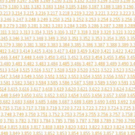
45
3,146
3,147
3,148
3,149
3,150
3,151
3,152
3,153
3,154
3,155
3,156
3
,179
3,180
3,181
3,182
3,183
3,184
3,185
3,186
3,187
3,188
3,189
3,190
3,213
3,214
3,215
3,216
3,217
3,218
3,219
3,220
3,221
3,222
3,223
3
3,246
3,247
3,248
3,249
3,250
3,251
3,252
3,253
3,254
3,255
3,256
8
3,279
3,280
3,281
3,282
3,283
3,284
3,285
3,286
3,287
3,288
3,28
,311
3,312
3,313
3,314
3,315
3,316
3,317
3,318
3,319
3,320
3,321
3,32
,345
3,346
3,347
3,348
3,349
3,350
3,351
3,352
3,353
3,354
3,355
3,3
3,379
3,380
3,381
3,382
3,383
3,384
3,385
3,386
3,387
3,388
3,389
3,
,412
3,413
3,414
3,415
3,416
3,417
3,418
3,419
3,420
3,421
3,422
3,42
,446
3,447
3,448
3,449
3,450
3,451
3,452
3,453
3,454
3,455
3,456
3,4
3,480
3,481
3,482
3,483
3,484
3,485
3,486
3,487
3,488
3,489
3,490
3,
,513
3,514
3,515
3,516
3,517
3,518
3,519
3,520
3,521
3,522
3,523
3,52
,547
3,548
3,549
3,550
3,551
3,552
3,553
3,554
3,555
3,556
3,557
3,5
3,581
3,582
3,583
3,584
3,585
3,586
3,587
3,588
3,589
3,590
3,591
3,
614
3,615
3,616
3,617
3,618
3,619
3,620
3,621
3,622
3,623
3,624
3,62
,648
3,649
3,650
3,651
3,652
3,653
3,654
3,655
3,656
3,657
3,658
3,6
3,682
3,683
3,684
3,685
3,686
3,687
3,688
3,689
3,690
3,691
3,692
3,
3,715
3,716
3,717
3,718
3,719
3,720
3,721
3,722
3,723
3,724
3,725
3
3,748
3,749
3,750
3,751
3,752
3,753
3,754
3,755
3,756
3,757
3,758
80
3,781
3,782
3,783
3,784
3,785
3,786
3,787
3,788
3,789
3,790
3,791
814
3,815
3,816
3,817
3,818
3,819
3,820
3,821
3,822
3,823
3,824
3,82
,848
3,849
3,850
3,851
3,852
3,853
3,854
3,855
3,856
3,857
3,858
3,8