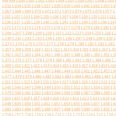
998
999
1,000
1,001
1,002
1,003
1,004
1,005
1,006
1,007
1,008
1,009
1,033
1,034
1,035
1,036
1,037
1,038
1,039
1,040
1,041
1,042
1,043
1,0
1,067
1,068
1,069
1,070
1,071
1,072
1,073
1,074
1,075
1,076
1,077
1
1,101
1,102
1,103
1,104
1,105
1,106
1,107
1,108
1,109
1,110
1,111
1,112
1,136
1,137
1,138
1,139
1,140
1,141
1,142
1,143
1,144
1,145
1,146
1,14
1,171
1,172
1,173
1,174
1,175
1,176
1,177
1,178
1,179
1,180
1,181
1,1
1,206
1,207
1,208
1,209
1,210
1,211
1,212
1,213
1,214
1,215
1,216
1,
1,240
1,241
1,242
1,243
1,244
1,245
1,246
1,247
1,248
1,249
1,250
1
1,273
1,274
1,275
1,276
1,277
1,278
1,279
1,280
1,281
1,282
1,283
1,307
1,308
1,309
1,310
1,311
1,312
1,313
1,314
1,315
1,316
1,317
1,31
1,341
1,342
1,343
1,344
1,345
1,346
1,347
1,348
1,349
1,350
1,351
1,3
1,375
1,376
1,377
1,378
1,379
1,380
1,381
1,382
1,383
1,384
1,385
1,
1,409
1,410
1,411
1,412
1,413
1,414
1,415
1,416
1,417
1,418
1,419
1,42
1,443
1,444
1,445
1,446
1,447
1,448
1,449
1,450
1,451
1,452
1,453
1,4
1,477
1,478
1,479
1,480
1,481
1,482
1,483
1,484
1,485
1,486
1,487
1,
1,511
1,512
1,513
1,514
1,515
1,516
1,517
1,518
1,519
1,520
1,521
1,5
1,545
1,546
1,547
1,548
1,549
1,550
1,551
1,552
1,553
1,554
1,555
1,5
1,579
1,580
1,581
1,582
1,583
1,584
1,585
1,586
1,587
1,588
1,589
1,
1,614
1,615
1,616
1,617
1,618
1,619
1,620
1,621
1,622
1,623
1,624
1,6
1,648
1,649
1,650
1,651
1,652
1,653
1,654
1,655
1,656
1,657
1,658
1,6
1,682
1,683
1,684
1,685
1,686
1,687
1,688
1,689
1,690
1,691
1,692
1,
1,716
1,717
1,718
1,719
1,720
1,721
1,722
1,723
1,724
1,725
1,726